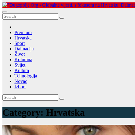
Dugopolje Portal
Najnovije vijesti Hrvatske, Dalmacije i Svijeta
Premium
Hrvatska
Sport
Dalmacija
Život
Kolumna
Svijet
Kultura
Tehnologija
Novac
Izbori
Category:
Hrvatska