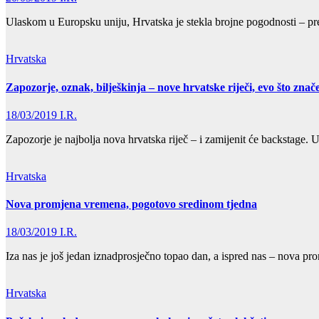
Ulaskom u Europsku uniju, Hrvatska je stekla brojne pogodnosti – prel
Hrvatska
Zapozorje, oznak, bilješkinja – nove hrvatske riječi, evo što znač
18/03/2019
I.R.
Zapozorje je najbolja nova hrvatska riječ – i zamijenit će backstage. Uz
Hrvatska
Nova promjena vremena, pogotovo sredinom tjedna
18/03/2019
I.R.
Iza nas je još jedan iznadprosječno topao dan, a ispred nas – nova p
Hrvatska