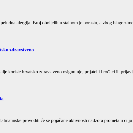
 i peludna alergija. Broj oboljelih u stalnom je porastu, a zbog blage z
atsko zdravstveno
 dalje koriste hrvatsko zdravstveno osiguranje, prijatelji i rođaci ih p
ta
almatinske provoditi će se pojačane aktivnosti nadzora prometa u cilju