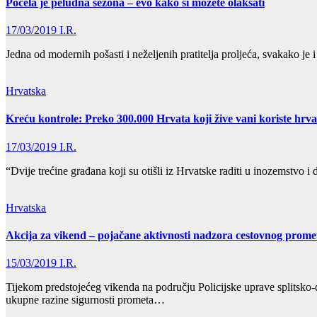
Počela je peludna sezona – evo kako si možete olakšati
17/03/2019
I.R.
Jedna od modernih pošasti i neželjenih pratitelja proljeća, svakako je
Hrvatska
Kreću kontrole: Preko 300.000 Hrvata koji žive vani koriste hrv
17/03/2019
I.R.
“Dvije trećine građana koji su otišli iz Hrvatske raditi u inozemstvo i
Hrvatska
Akcija za vikend – pojačane aktivnosti nadzora cestovnog prome
15/03/2019
I.R.
Tijekom predstojećeg vikenda na području Policijske uprave splitsko-d
ukupne razine sigurnosti prometa…