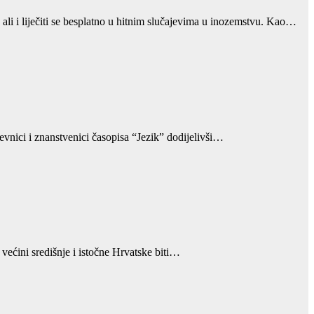
ali i liječiti se besplatno u hitnim slučajevima u inozemstvu. Kao…
iževnici i znanstvenici časopisa “Jezik” dodijelivši…
većini središnje i istočne Hrvatske biti…