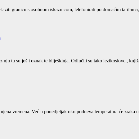
aziti granicu s osobnom iskaznicom, telefonirati po domaćim tarifama, 
e
 nju tu su još i oznak te bilješkinja. Odlučili su tako jezikoslovci, knj
romjena vremena. Već u ponedjeljak oko podneva temperatura će zraka u 