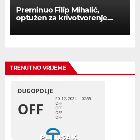
Preminuo Filip Mihalić,
optužen za krivotvorenje
COVID testova
TRENUTNO VRIJEME