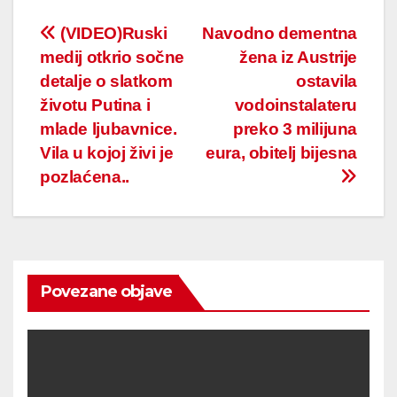
Post
(VIDEO)Ruski
Navodno dementna
medij otkrio sočne
žena iz Austrije
navigation
detalje o slatkom
ostavila
životu Putina i
vodoinstalateru
mlade ljubavnice.
preko 3 milijuna
Vila u kojoj živi je
eura, obitelj bijesna
pozlaćena..
Povezane objave