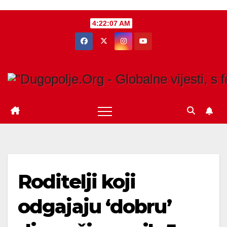
Skip
4:22:08 AM
to
content
Roditelji koji
odgajaju ‘dobru’