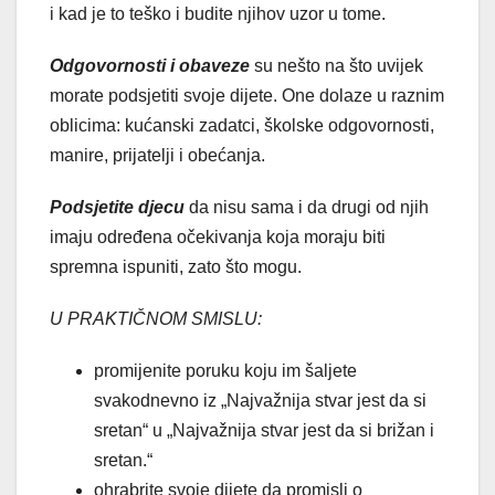
i kad je to teško i budite njihov uzor u tome.
Odgovornosti i obaveze
su nešto na što uvijek
morate podsjetiti svoje dijete. One dolaze u raznim
oblicima: kućanski zadatci, školske odgovornosti,
manire, prijatelji i obećanja.
Podsjetite djecu
da nisu sama i da drugi od njih
imaju određena očekivanja koja moraju biti
spremna ispuniti, zato što mogu.
U PRAKTIČNOM SMISLU:
promijenite poruku koju im šaljete
svakodnevno iz „Najvažnija stvar jest da si
sretan“ u „Najvažnija stvar jest da si brižan i
sretan.“
ohrabrite svoje dijete da promisli o