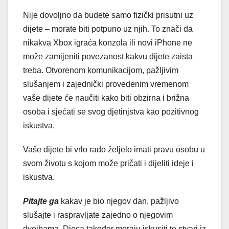
Nije dovoljno da budete samo fizički prisutni uz
dijete – morate biti potpuno uz njih. To znači da
nikakva Xbox igraća konzola ili novi iPhone ne
može zamijeniti povezanost kakvu dijete zaista
treba. Otvorenom komunikacijom, pažljivim
slušanjem i zajednički provedenim vremenom
vaše dijete će naučiti kako biti obzirna i brižna
osoba i sjećati se svog djetinjstva kao pozitivnog
iskustva.
Vaše dijete bi vrlo rado željelo imati pravu osobu u
svom životu s kojom može pričati i dijeliti ideje i
iskustva.
Pitajte ga
kakav je bio njegov dan, pažljivo
slušajte i raspravljate zajedno o njegovim
dvojbama. Djeca također moraju iskusiti te stvari iz