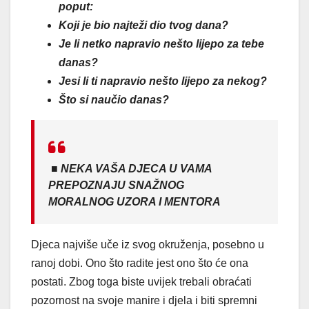
poput:
Koji je bio najteži dio tvog dana?
Je li netko napravio nešto lijepo za tebe
danas?
Jesi li ti napravio nešto lijepo za nekog?
Što si naučio danas?
■ NEKA VAŠA DJECA U VAMA
PREPOZNAJU SNAŽNOG
MORALNOG UZORA I MENTORA
Djeca najviše uče iz svog okruženja, posebno u
ranoj dobi. Ono što radite jest ono što će ona
postati. Zbog toga biste uvijek trebali obraćati
pozornost na svoje manire i djela i biti spremni