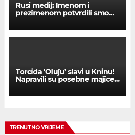
Rusi medij: Imenom i
prezimenom potvrdili smo
236 000 Rusa poginulih u
Ukraini.
Torcida ‘Oluju’ slavi u Kninu!
Napravili su posebne majice
‘Oluja pomela četnike’
TRENUTNO VRIJEME