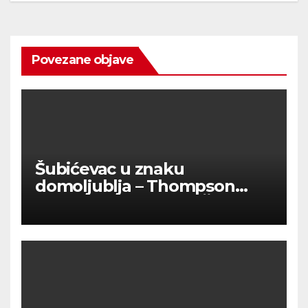
Povezane objave
Šubićevac u znaku
domoljublja – Thompson
okupio tisuće ljudi u Šibeniku