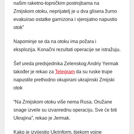
našim raketno-topničkim postrojbama na
Zmijskom otoku, neprijatelj je u dva glisera žurno
evakuirao ostatke garnizona i vjerojatno napustio
otok”
Napominje se da na otoku ima požara i
eksplozija. Konačni rezultati operacije se istražuju.
Šef ureda predsjednika Zelenskog Andriy Yermak
također je rekao za
Telegram
da su ruske trupe
napustile prethodno okupirani ukrajinski Zmijski
otok
“Na Zmijskom otoku više nema Rusa. Oružane
snage izvele su izvanrednu operaciju. Sve će biti
Ukrajina”, rekao je Jermak.
Kako je izvijestio Ukrinform, tijekom vojne