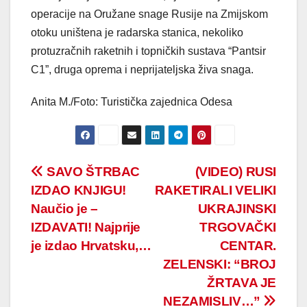
operacije na Oružane snage Rusije na Zmijskom
otoku uništena je radarska stanica, nekoliko
protuzračnih raketnih i topničkih sustava “Pantsir
C1”, druga oprema i neprijateljska živa snaga.
Anita M./Foto: Turistička zajednica Odesa
Post
SAVO ŠTRBAC
(VIDEO) RUSI
IZDAO KNJIGU!
RAKETIRALI VELIKI
navigation
Naučio je –
UKRAJINSKI
IZDAVATI! Najprije
TRGOVAČKI
je izdao Hrvatsku,…
CENTAR.
ZELENSKI: “BROJ
ŽRTAVA JE
NEZAMISLIV…”