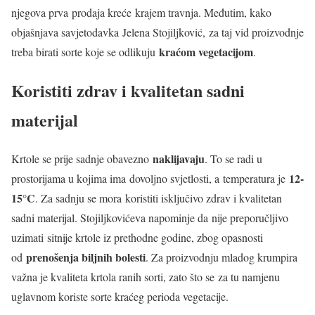
njegova prva prodaja kreće krajem travnja. Međutim, kako
objašnjava savjetodavka Jelena Stojiljković, za taj vid proizvodnje
kraćom vegetacijom
treba birati sorte koje se odlikuju
.
Koristiti zdrav i kvalitetan sadni
materijal
naklijavaju
Krtole se prije sadnje obavezno
. To se radi u
12-
prostorijama u kojima ima dovoljno svjetlosti, a temperatura je
15°C
. Za sadnju se mora koristiti isključivo zdrav i kvalitetan
sadni materijal. Stojiljkovićeva napominje da nije preporučljivo
uzimati sitnije krtole iz prethodne godine, zbog opasnosti
prenošenja biljnih bolesti
od
. Za proizvodnju mladog krumpira
važna je kvaliteta krtola ranih sorti, zato što se za tu namjenu
uglavnom koriste sorte kraćeg perioda vegetacije.