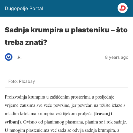
Dugopolje Portal
Sadnja krumpira u plasteniku – što
treba znati?
I.R.
8 years ago
Foto: PIxabay
Proizvodnja krumpira u zaštićenim prostorima u posljednje
vrijeme zauzima sve veće površine, jer povrćari na tržište izlaze s
travanj i
mladim krtolama krumpira već tijekom proljeća (
svibanj
). Ovisno od planiranog plasmana, planira se i rok sadnje.
U mnogim plastenicima već sada se odvija sadnja krumpira, a