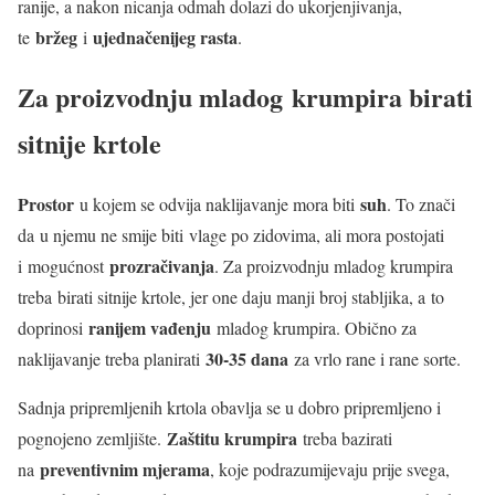
ranije, a nakon nicanja odmah dolazi do ukorjenjivanja,
bržeg
ujednačenijeg rasta
te
i
.
Za proizvodnju mladog krumpira birati
sitnije krtole
Prostor
suh
u kojem se odvija naklijavanje mora biti
. To znači
da u njemu ne smije biti vlage po zidovima, ali mora postojati
prozračivanja
i mogućnost
. Za proizvodnju mladog krumpira
treba birati sitnije krtole, jer one daju manji broj stabljika, a to
ranijem vađenju
doprinosi
mladog krumpira. Obično za
30-35 dana
naklijavanje treba planirati
za vrlo rane i rane sorte.
Sadnja pripremljenih krtola obavlja se u dobro pripremljeno i
Zaštitu krumpira
pognojeno zemljište.
treba bazirati
preventivnim mjerama
na
, koje podrazumijevaju prije svega,