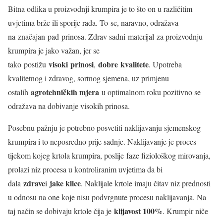
Bitna odlika u proizvodnji krumpira je to što on u različitim
uvjetima brže ili sporije rađa. To se, naravno, odražava
na značajan pad prinosa. Zdrav sadni materijal za proizvodnju
krumpira je jako važan, jer se
visoki prinosi
dobre kvalitete
tako postižu
,
. Upotreba
kvalitetnog i zdravog, sortnog sjemena, uz primjenu
agrotehničkih mjera
ostalih
u optimalnom roku pozitivno se
odražava na dobivanje visokih prinosa.
Posebnu pažnju je potrebno posvetiti naklijavanju sjemenskog
krumpira i to neposredno prije sadnje. Naklijavanje je proces
tijekom kojeg krtola krumpira, poslije faze fiziološkog mirovanja,
prolazi niz procesa u kontroliranim uvjetima da bi
zdrave
jake klice
dala
i
. Naklijale krtole imaju čitav niz prednosti
u odnosu na one koje nisu podvrgnute procesu naklijavanja. Na
klijavost 100%
taj način se dobivaju krtole čija je
. Krumpir niče