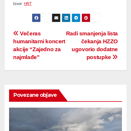
Izvor:
HRT
Post
Večeras
Radi smanjenja lista
humanitarni koncert
čekanja HZZO
navigation
akcije “Zajedno za
ugovorio dodatne
najmlađe”
postupke
Povezane objave