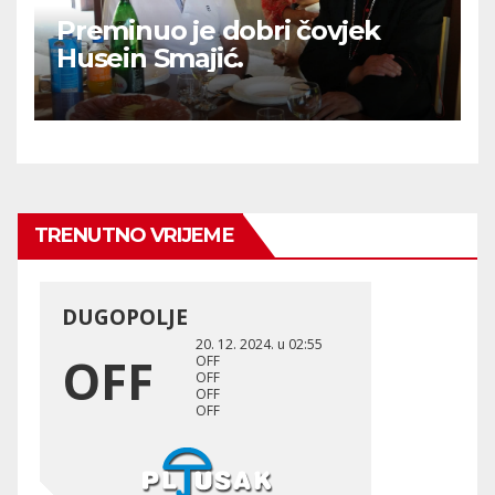
Preminuo je dobri čovjek
Husein Smajić.
TRENUTNO VRIJEME