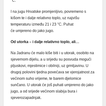
°C.
I na jugu Hrvatske promjenljivo, povremeno s
kišom te i dalje relativno toplo, uz najvišu
temperaturu između 21 i 23 °C. Puhat
će umjereno do jako jugo.
Od utorka – i dalje relativno toplo, ali…
Na Jadranu će malo kiše biti i u utorak, osobito na
sjevernom dijelu, a u srijedu su posvuda mogući
pljuskovi, mjestimice i obilniji, uz grmljavinu. U
drugoj polovini tjedna povećava se vjerojatnost za
većinom suho vrijeme, te barem djelomice
sunčano. U utorak će još puhati umjereno do jako
jugo, a od srijede većinom slabija bura i
sjeverozapadnjak.