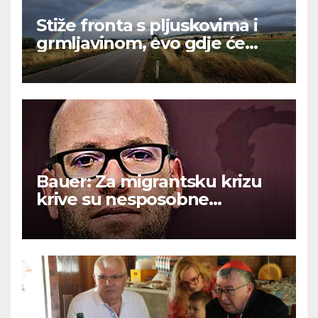
Stiže fronta s pljuskovima i
grmljavinom, evo gdje će
najviše osvježiti
Bauer: Za migrantsku krizu
krive su nesposobne
ljevičarske vlasti.