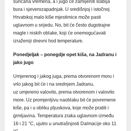
sunčana vremena, a i jugo će zamijeniti slabija
bura i sjeverozapadnjak. U središnjoj i istočnoj
Hrvatskoj malo kiše mjestimice može pasti
uglavnom u srijedu. No, bit će često dugotrajne
magle i niskih oblake, koji će onemogućavati
izraženiji dnevni hod temperature.
Ponedjeljak – ponegdje opet kiša, na Jadranu i
jako jugo
Umjerenog i jakog juga, prema otvorenom moru i
vrlo jakog bit će i na srednjem Jadranu,
uz umjereno valovito, prema otvorenom i valovito
more. Uz promjenljivu naoblaku bit će povremene
kiše, pa i u obliku pljuskova, koje može pratiti i
grmljavina. Temperatura zraka uglavnom između
16 i 21 °C, ujutro u unutrašnjosti Dalmacije oko 11