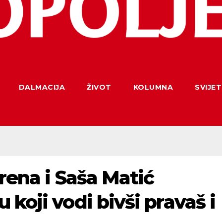
DALMACIJA
ŽIVOT
KOLUMNA
SVIJET
Brena i Saša Matić
koji vodi bivši pravaš i