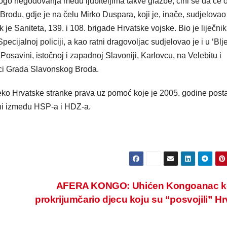
go negodovanja među ljubiteljima takve glazbe, čini se da će 
 Brodu, gdje je na čelu Mirko Duspara, koji je, inače, sudjelovao
 Saniteta, 139. i 108. brigade Hrvatske vojske. Bio je liječnik
ecijalnoj policiji, a kao ratni dragovoljac sudjelovao je i u ‘Blj
Posavini, istočnoj i zapadnoj Slavoniji, Karlovcu, na Velebitu i
nici Grada Slavonskog Broda.
preko Hrvatske stranke prava uz pomoć koje je 2005. godine post
ni između HSP-a i HDZ-a.
AFERA KONGO: Uhićen Kongoanac koj
prokrijumčario djecu koju su “posvojili” Hr