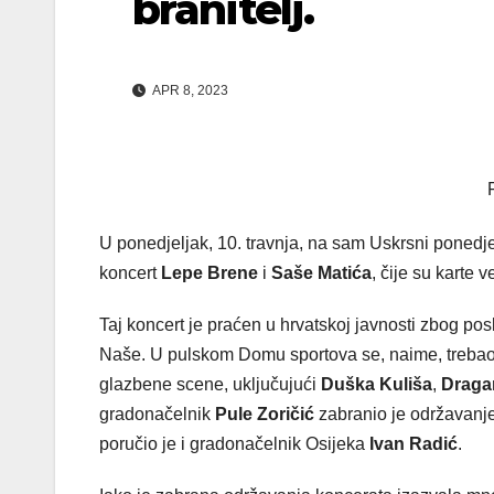
branitelj.
APR 8, 2023
U ponedjeljak, 10. travnja, na sam Uskrsni ponedj
koncert
Lepe Brene
i
Saše Matića
, čije su karte
Taj koncert je praćen u hrvatskoj javnosti zbog po
Naše. U pulskom Domu sportova se, naime, trebao 
glazbene scene, uključujući
Duška Kuliša
,
Draga
gradonačelnik
Pule Zoričić
zabranio je održavanje
poručio je i gradonačelnik Osijeka
Ivan Radić
.