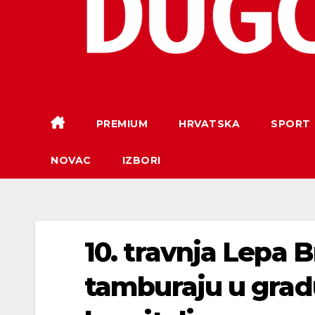
PREMIUM
HRVATSKA
SPORT
NOVAC
IZBORI
10. travnja Lepa 
tamburaju u gradu 