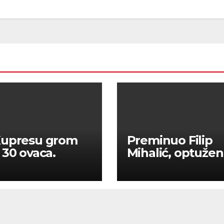
Kupresu grom
Preminuo Filip
 30 ovaca.
Mihalić, optužen
krivotvorenje C
testova