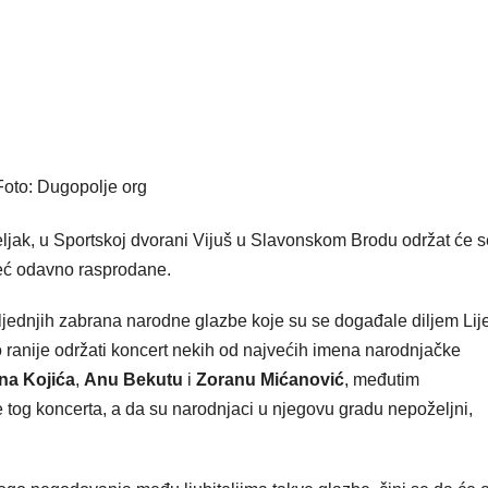
Foto: Dugopolje org
eljak, u Sportskoj dvorani Vijuš u Slavonskom Brodu održat će s
 već odavno rasprodane.
sljednjih zabrana narodne glazbe koje su se događale diljem Lij
ranije održati koncert nekih od najvećih imena narodnjačke
na Kojića
,
Anu Bekutu
i
Zoranu Mićanović
, međutim
 tog koncerta, a da su narodnjaci u njegovu gradu nepoželjni,