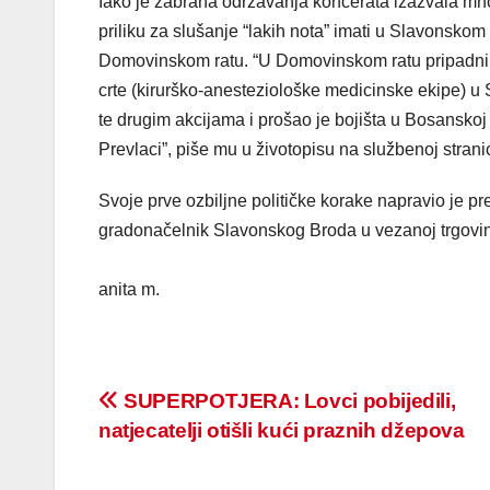
Iako je zabrana održavanja koncerata izazvala mno
priliku za slušanje “lakih nota” imati u Slavonskom
Domovinskom ratu. “U Domovinskom ratu pripadnik je
crte (kirurško-anesteziološke medicinske ekipe) u Sp
te drugim akcijama i prošao je bojišta u Bosanskoj 
Prevlaci”, piše mu u životopisu na službenoj stra
Svoje prve ozbiljne političke korake napravio je 
gradonačelnik Slavonskog Broda u vezanoj trgovi
anita m.
Post
SUPERPOTJERA: Lovci pobijedili,
natjecatelji otišli kući praznih džepova
navigation