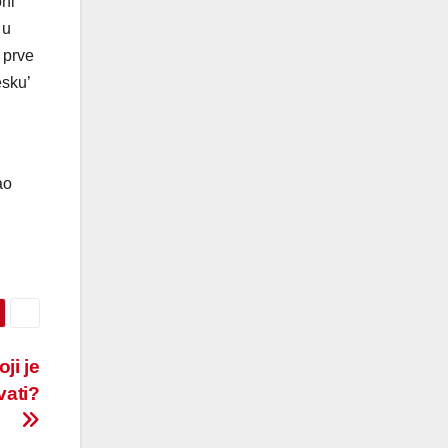
oni
 u
 prve
esku’
ao
i je
vati?