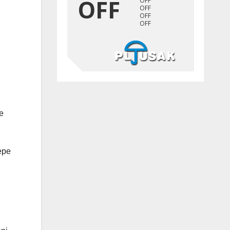
e
epe