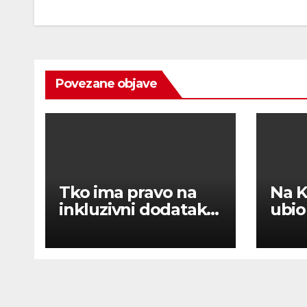
Povezane objave
Tko ima pravo na
Na 
inkluzivni dodatak?
ubio
Može se dobiti i 720
eura