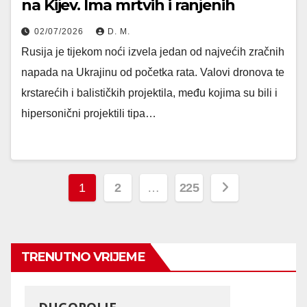
na Kijev. Ima mrtvih i ranjenih
02/07/2026
D. M.
Rusija je tijekom noći izvela jedan od najvećih zračnih
napada na Ukrajinu od početka rata. Valovi dronova te
krstarećih i balističkih projektila, među kojima su bili i
hipersonični projektili tipa…
Posts
1
2
…
225
pagination
TRENUTNO VRIJEME