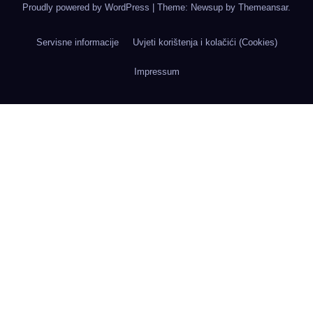
Proudly powered by WordPress
|
Theme: Newsup by
Themeansar
.
Servisne informacije
Uvjeti korištenja i kolačići (Cookies)
Impressum