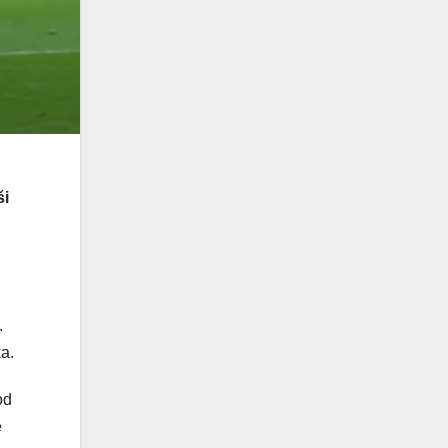
ši
.
a.
od
e