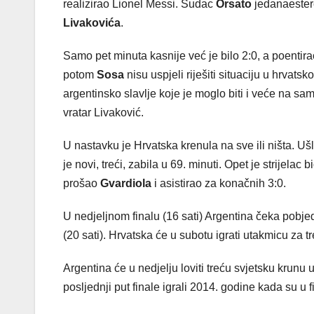
realizirao Lionel Messi. Sudac
Orsato
jedanaesterc
Livakovića
.
Samo pet minuta kasnije već je bilo 2:0, a poenti
potom
Sosa
nisu uspjeli riješiti situaciju u hrvat
argentinsko slavlje koje je moglo biti i veće na sa
vratar Livaković.
U nastavku je Hrvatska krenula na sve ili ništa. Uš
je novi, treći, zabila u 69. minuti. Opet je strijelac 
prošao
Gvardiola
i asistirao za konačnih 3:0.
U nedjeljnom finalu (16 sati) Argentina čeka pobje
(20 sati). Hrvatska će u subotu igrati utakmicu za t
Argentina će u nedjelju loviti treću svjetsku krunu u
posljednji put finale igrali 2014. godine kada su u