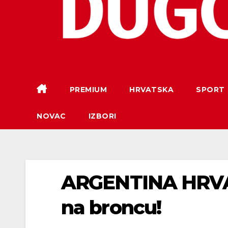
PREMIUM
HRVATSKA
SPORT
NOVAC
IZBORI
ARGENTINA HRVAT
na broncu!