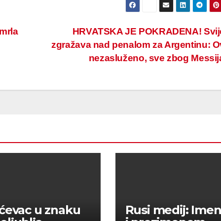
mrla
HRVATSKA JE POKRADENA! Svije
zgražava nad penalom za Argentinu: O
nezasluženo, sve zbog Messi
ćevac u znaku
Rusi medij: Im