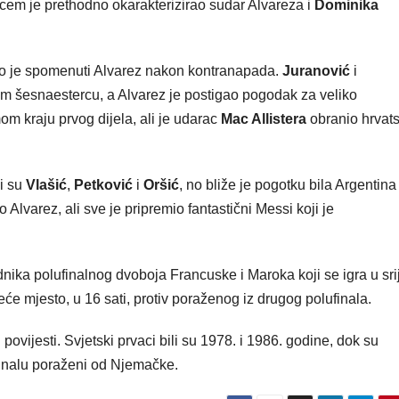
em je prethodno okarakterizirao sudar Alvareza i
Dominika
rao je spomenuti Alvarez nakon kontranapada.
Juranović
i
skom šesnaestercu, a Alvarez je postigao pogodak za veliko
mom kraju prvog dijela, ali je udarac
Mac Allistera
obranio hrvats
li su
Vlašić
,
Petković
i
Oršić
, no bliže je pogotku bila Argentina
bio Alvarez, ali sve je pripremio fantastični Messi koji je
dnika polufinalnog dvoboja Francuske i Maroka koji se igra u sr
reće mjesto, u 16 sati, protiv poraženog iz drugog polufinala.
 povijesti. Svjetski prvaci bili su 1978. i 1986. godine, dok su
 finalu poraženi od Njemačke.