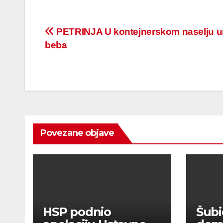
Post
PETRINJA U kontejnerskom naselju u
beba
navigation
Povezane objave
HSP podnio
Šubi