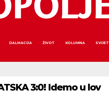
DALMACIJA
ŽIVOT
KOLUMNA
SVIJET
SKA 3:0! Idemo u lov