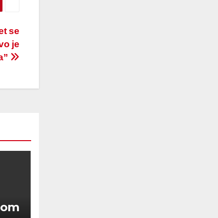
t se
vo je
ja”
enom