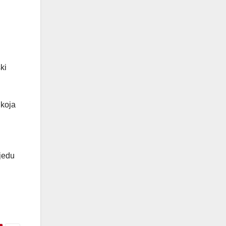
ki
 koja
ijedu