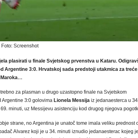
Foto: Screenshot
la plasirati u finale Svjetskog prvenstva u Kataru. Odigrav
od Argentine 3:0. Hrvatskoj sada predstoji utakmica za treće
 i Maroka…
 potrebno za plasman u drugo uzastopno finale na Svjetskom
od Argentine 3:0 golovima
Lionela Messija
iz jedanaesterca u 34
i 69. minuti, uz Messijevu asistenciju kod drugog njegova pogotk
 obje strane, no Argentina je unatoč tome imala veliku prednost 
apadač Alvarez koji je u 34. minuti iznudio jedanaesterac kojeg j