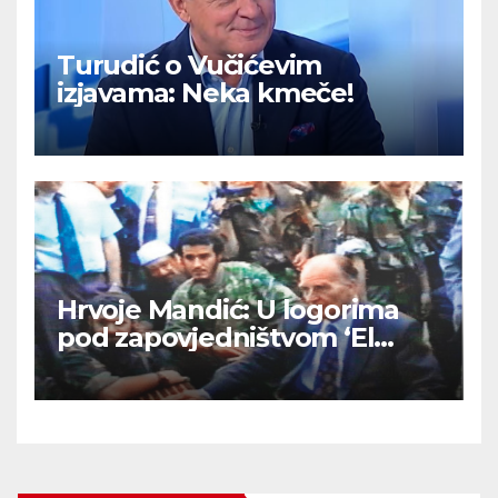
Turudić o Vučićevim
izjavama: Neka kmeče!
Hrvoje Mandić: U logorima
pod zapovjedništvom ‘El
Mudžahid’ u BiH su Hrvatima
ritualno odsijecali glave