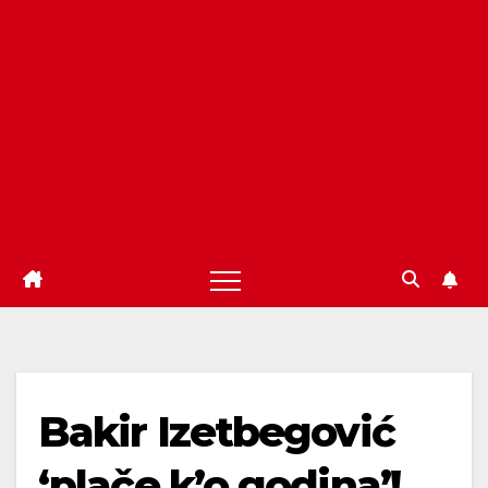
Bakir Izetbegović
‘plače k’o godina’!