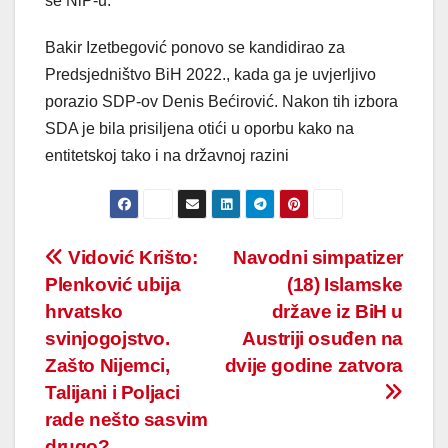
se NiP-u.
Bakir Izetbegović ponovo se kandidirao za
Predsjedništvo BiH 2022., kada ga je uvjerljivo
porazio SDP-ov Denis Bećirović. Nakon tih izbora
SDA je bila prisiljena otići u oporbu kako na
entitetskoj tako i na državnoj razini
Post
Vidović Krišto:
Navodni simpatizer
Plenković ubija
(18) Islamske
navigation
hrvatsko
države iz BiH u
svinjogojstvo.
Austriji osuđen na
Zašto Nijemci,
dvije godine zatvora
Talijani i Poljaci
rade nešto sasvim
drugo?