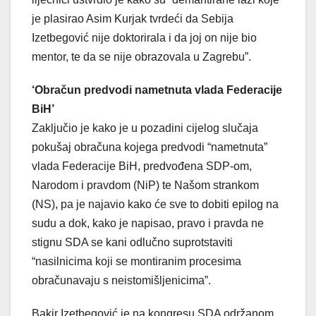
je plasirao Asim Kurjak tvrdeći da Sebija
Izetbegović nije doktorirala i da joj on nije bio
mentor, te da se nije obrazovala u Zagrebu”.
‘Obračun predvodi nametnuta vlada Federacije
BiH’
Zaključio je kako je u pozadini cijelog slučaja
pokušaj obračuna kojega predvodi “nametnuta”
vlada Federacije BiH, predvođena SDP-om,
Narodom i pravdom (NiP) te Našom strankom
(NS), pa je najavio kako će sve to dobiti epilog na
sudu a dok, kako je napisao, pravo i pravda ne
stignu SDA se kani odlučno suprotstaviti
“nasilnicima koji se montiranim procesima
obračunavaju s neistomišljenicima”.
Bakir Izetbegović je na kongresu SDA održanom