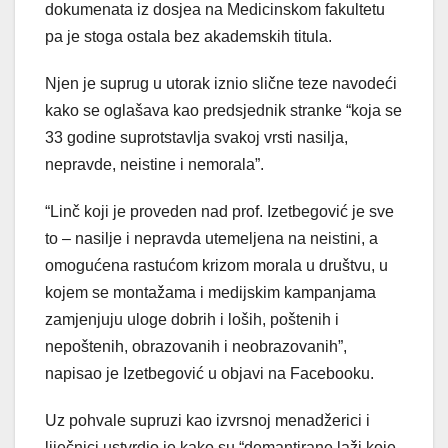
dokumenata iz dosjea na Medicinskom fakultetu
pa je stoga ostala bez akademskih titula.
Njen je suprug u utorak iznio slične teze navodeći
kako se oglašava kao predsjednik stranke “koja se
33 godine suprotstavlja svakoj vrsti nasilja,
nepravde, neistine i nemorala”.
“Linč koji je proveden nad prof. Izetbegović je sve
to – nasilje i nepravda utemeljena na neistini, a
omogućena rastućom krizom morala u društvu, u
kojem se montažama i medijskim kampanjama
zamjenjuju uloge dobrih i loših, poštenih i
nepoštenih, obrazovanih i neobrazovanih”,
napisao je Izetbegović u objavi na Facebooku.
Uz pohvale supruzi kao izvrsnoj menadžerici i
liječnici ustvrdio je kako su “demantirane laži koje