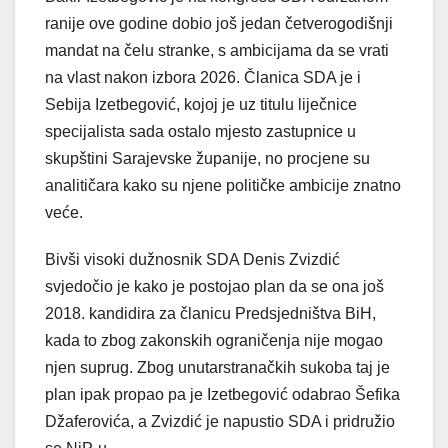
ranije ove godine dobio još jedan četverogodišnji
mandat na čelu stranke, s ambicijama da se vrati
na vlast nakon izbora 2026. Članica SDA je i
Sebija Izetbegović, kojoj je uz titulu liječnice
specijalista sada ostalo mjesto zastupnice u
skupštini Sarajevske županije, no procjene su
analitičara kako su njene političke ambicije znatno
veće.
Bivši visoki dužnosnik SDA Denis Zvizdić
svjedočio je kako je postojao plan da se ona još
2018. kandidira za članicu Predsjedništva BiH,
kada to zbog zakonskih ograničenja nije mogao
njen suprug. Zbog unutarstranačkih sukoba taj je
plan ipak propao pa je Izetbegović odabrao Šefika
Džaferovića, a Zvizdić je napustio SDA i pridružio