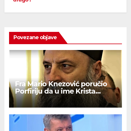
Povezane objave
Fra Mario Knezović poručio
Porfiriju da u ime Krista
izvuče svoj narod iz ‘ralja laži i
mitova’