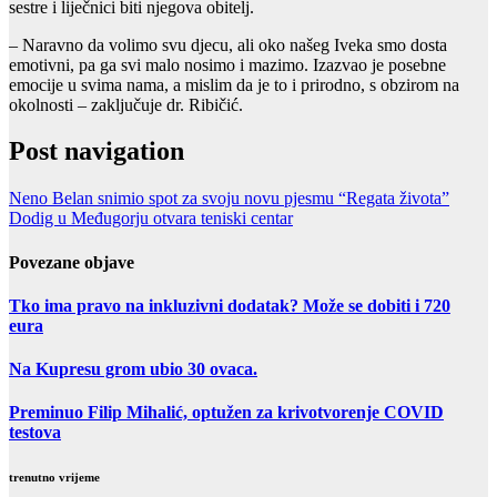
sestre i liječnici biti njegova obitelj.
– Naravno da volimo svu djecu, ali oko našeg Iveka smo dosta
emotivni, pa ga svi malo nosimo i mazimo. Izazvao je posebne
emocije u svima nama, a mislim da je to i prirodno, s obzirom na
okolnosti – zaključuje dr. Ribičić.
Post navigation
Neno Belan snimio spot za svoju novu pjesmu “Regata života”
Dodig u Međugorju otvara teniski centar
Povezane objave
Tko ima pravo na inkluzivni dodatak? Može se dobiti i 720
eura
Na Kupresu grom ubio 30 ovaca.
Preminuo Filip Mihalić, optužen za krivotvorenje COVID
testova
trenutno vrijeme