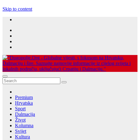
Skip to content
Dugopolje Portal
Najnovije vijesti Hrvatske, Dalmacije i Svijeta
Premium
Hrvatska
Sport
Dalmacija
Život
Kolumna
Svijet
Kultura