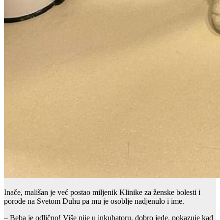
Inače, mališan je već postao miljenik Klinike za ženske bolesti i
porode na Svetom Duhu pa mu je osoblje nadjenulo i ime.
– Beba je odlično! Više nije u inkubatoru, dobro jede, pokazuje kad