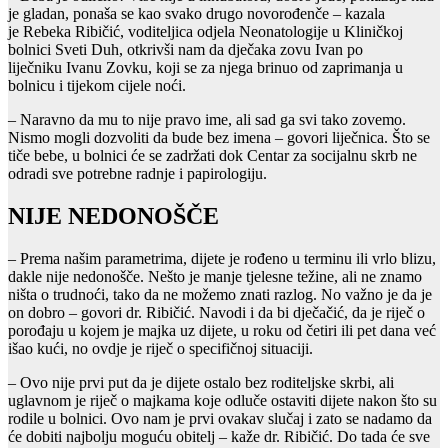
je gladan, ponaša se kao svako drugo novorođenče – kazala
je Rebeka Ribičić, voditeljica odjela Neonatologije u Kliničkoj
bolnici Sveti Duh, otkrivši nam da dječaka zovu Ivan po
liječniku Ivanu Zovku, koji se za njega brinuo od zaprimanja u
bolnicu i tijekom cijele noći.
– Naravno da mu to nije pravo ime, ali sad ga svi tako zovemo.
Nismo mogli dozvoliti da bude bez imena – govori liječnica. Što se
tiče bebe, u bolnici će se zadržati dok Centar za socijalnu skrb ne
odradi sve potrebne radnje i papirologiju.
NIJE NEDONOŠČE
– Prema našim parametrima, dijete je rođeno u terminu ili vrlo blizu,
dakle nije nedonošče. Nešto je manje tjelesne težine, ali ne znamo
ništa o trudnoći, tako da ne možemo znati razlog. No važno je da je
on dobro – govori dr. Ribičić. Navodi i da bi dječačić, da je riječ o
porođaju u kojem je majka uz dijete, u roku od četiri ili pet dana već
išao kući, no ovdje je riječ o specifičnoj situaciji.
– Ovo nije prvi put da je dijete ostalo bez roditeljske skrbi, ali
uglavnom je riječ o majkama koje odluče ostaviti dijete nakon što su
rodile u bolnici. Ovo nam je prvi ovakav slučaj i zato se nadamo da
će dobiti najbolju moguću obitelj – kaže dr. Ribičić. Do tada će sve