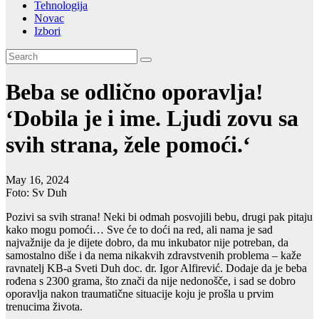
Tehnologija
Novac
Izbori
Beba se odlično oporavlja!
‘Dobila je i ime. Ljudi zovu sa
svih strana, žele pomoći.‘
May 16, 2024
Foto: Sv Duh
Pozivi sa svih strana! Neki bi odmah posvojili bebu, drugi pak pitaju
kako mogu pomoći… Sve će to doći na red, ali nama je sad
najvažnije da je dijete dobro, da mu inkubator nije potreban, da
samostalno diše i da nema nikakvih zdravstvenih problema – kaže
ravnatelj KB-a Sveti Duh doc. dr. Igor Alfirević. Dodaje da je beba
rođena s 2300 grama, što znači da nije nedonošče, i sad se dobro
oporavlja nakon traumatične situacije koju je prošla u prvim
trenucima života.