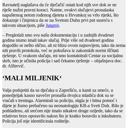
Ravnatelj naglašava da će dječačić ostati kod njih sve dok se ne
riješe nužni pravni koraci. Naime, ovakvi slučajevi pronalaska
napuštenog netom rođenog djeteta u Hrvatskoj su vrlo rijetki, što
dokazuje i činjenica da se na Svetom Duhu prvi put susreću s
takvom situacijom, piše
Jutarnji
.
– Pregledali smo svu našu dokumentaciju i u zadnjih dvadeset
godina nismo imali takav slučaj. Prije više od dvadeset godina
dogodilo se nešto slično, ali ni blizu ovom najnovijem, tako da nema
niti pravih protokola, već se pokušava iz zakonskih normi iščitati
rješenje. U svakom slučaju, mi smo kontaktirali Centar za socijalnu
skrb, isto je učinila policija i sad čekamo rješenje – objašnjava doc.
dr. Alfirević.
‘MALI MILJENIK‘
Valja podsjetiti da su dječaka u Zaprešiću, u kanti za smeće, u
ponedjeljak kasno navečer pronašla dvojica mladića dok su se
vraćali s treninga. Alarmirali su policiju, stigla je i hitna pomoć i
dijete je žurno prebačeno na neonatologiju KB-a Sveti Duh. Bilo je
pothlađeno, ali srećom nije imalo nikakve druge ozljede, tako da se
relativno brzo oporavilo nakon što je kratko boravilo u inkubatoru.
Policija još nije identificirala roditelje.