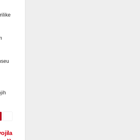
ilike
m
enseu
jih
ojila