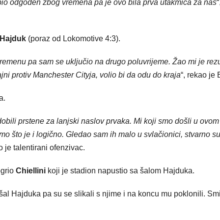
je bio odgođen zbog vremena pa je ovo bila prva utakmica za nas
“
Hajduk
(poraz od Lokomotive 4:3).
remenu pa sam se uključio na drugo poluvrijeme. Žao mi je rezu
jajni protiv Manchester Cityja, volio bi da odu do kraja
“, rekao je 
a.
dobili prstene za lanjski naslov prvaka. Mi koji smo došli u ovom
mo što je i logično. Gledao sam ih malo u svlačionici, stvarno s
o je talentirani ofenzivac.
ogrio
Chiellini
koji je stadion napustio sa šalom Hajduka.
u šal Hajduka pa su se slikali s njime i na koncu mu poklonili. Sm