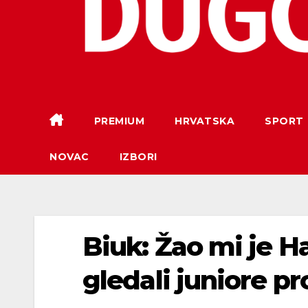
PREMIUM
HRVATSKA
SPORT
NOVAC
IZBORI
Biuk: Žao mi je Ha
gledali juniore p