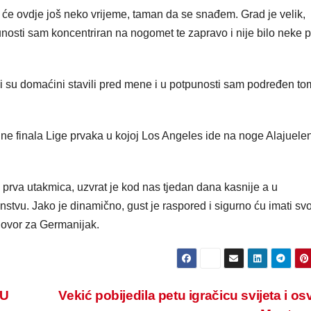
t će ovdje još neko vrijeme, taman da se snađem. Grad je velik,
sti sam koncentriran na nogomet te zapravo i nije bilo neke pr
i su domaćini stavili pred mene i u potpunosti sam podređen to
ine finala Lige prvaka u kojoj Los Angeles ide na noge Alajuel
prva utakmica, uzvrat je kod nas tjedan dana kasnije a u
u. Jako je dinamično, gust je raspored i sigurno ću imati svo
zgovor za Germanijak.
KU
Vekić pobijedila petu igračicu svijeta i osv