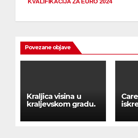
KVALIFIKACIJA ZA EURO 2024
navigation
Povezane objave
Kraljica visina u
Care
kraljevskom gradu.
iskr
pora
kval