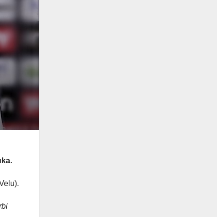
uka.
Velu).
rbi