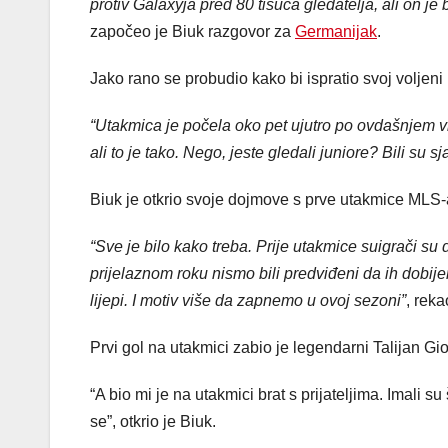
protiv Galaxyja pred 80 tisuća gledatelja, ali on 
započeo je Biuk razgovor za
Germanijak
.
Jako rano se probudio kako bi ispratio svoj voljeni
“Utakmica je počela oko pet ujutro po ovdašnjem v
ali to je tako. Nego, jeste gledali juniore? Bili su s
Biuk je otkrio svoje dojmove s prve utakmice MLS-
“Sve je bilo kako treba. Prije utakmice suigrači su 
prijelaznom roku nismo bili predviđeni da ih dobije
lijepi. I motiv više da zapnemo u ovoj sezoni”
, reka
Prvi gol na utakmici zabio je legendarni Talijan Gi
“A bio mi je na utakmici brat s prijateljima. Imali s
se”, otkrio je Biuk.