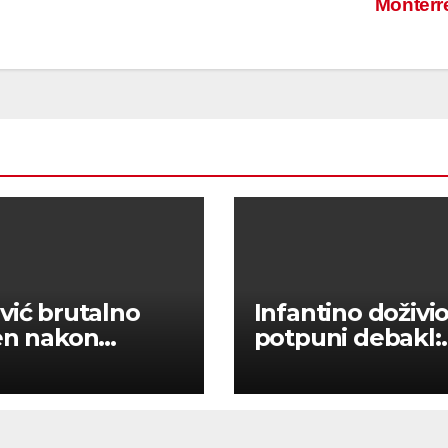
Monterr
vić brutalno
Infantino doživi
en nakon
potpuni debakl:
za: ‘Nismo
Pozivi na bojkot 
itetni u tome’
upalili – nema
prodaje dionica 
a!