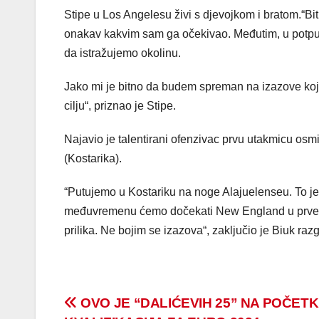
Stipe u Los Angelesu živi s djevojkom i bratom.“Bi
onakav kakvim sam ga očekivao. Međutim, u potpuno
da istražujemo okolinu.
Jako mi je bitno da budem spreman na izazove koj
cilju“, priznao je Stipe.
Najavio je talentirani ofenzivac prvu utakmicu osm
(Kostarika).
“Putujemo u Kostariku na noge Alajuelenseu. To je 
međuvremenu ćemo dočekati New England u prvenstv
prilika. Ne bojim se izazova“, zaključio je Biuk ra
Post
OVO JE “DALIĆEVIH 25” NA POČET