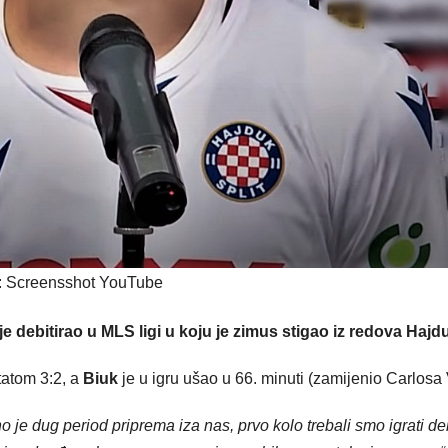
: Screensshot YouTube
e debitirao u MLS ligi u koju je zimus stigao iz redova Hajd
tatom 3:2, a
Biuk
je u igru ušao u 66. minuti (zamijenio Carlosa 
e dug period priprema iza nas, prvo kolo trebali smo igrati de