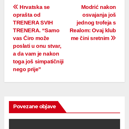
Post
Hrvatska se
Modrić nakon
oprašta od
osvajanja još
navigation
TRENERA SVIH
jednog trofeja s
TRENERA. “Samo
Realom: Ovaj klub
vas Ćiro može
me čini sretnim
poslati u onu stvar,
a da vam je nakon
toga još simpatičniji
nego prije”
Povezane objave