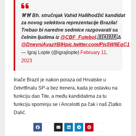
🚨🚨 Bh. stručnjak Vahid Halilhodžić kandidat
za novog selektora reprezentacije Brazila!
Trebao bi naredne sedmice razgovarati sa
čelnim ljudima iz
@CBF_Futebol
.🇧🇦🇧🇷⚠️
@DnevniAvaz
#BIH
pic.twitter.com/Pjs5W9EqC1
— Igraj Lopte (@igrajlopte)
February 11,
2023
Inače Brazil je nakon poraza od Hrvatske u
četvrtfinalu SP-a bez trenera, kada je ostavku na
funkciju dao Tite, a među kandidatima za tu
funkciju spominju se i Ancelotti pa čak i naš Zlatko
Dalić.