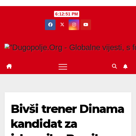
Skip
6:12:52 PM
to
content
Bivši trener Dinama
kandidat za