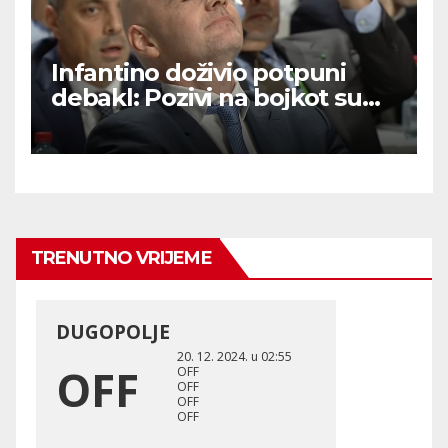
Infantino doživio potpuni
debakl: Pozivi na bojkot su
upalili – nema prodaje
dionica SP-a!
TRENUTNO VRIJEME