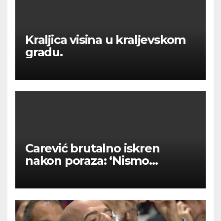
Kraljica visina u kraljevskom
gradu.
Carević brutalno iskren
nakon poraza: ‘Nismo
kvalitetni u tome’