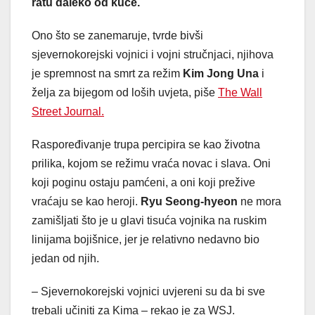
ratu daleko od kuće.
Ono što se zanemaruje, tvrde bivši
sjevernokorejski vojnici i vojni stručnjaci, njihova
je spremnost na smrt za režim
Kim Jong Una
i
želja za bijegom od loših uvjeta, piše
The Wall
Street Journal.
Raspoređivanje trupa percipira se kao životna
prilika, kojom se režimu vraća novac i slava. Oni
koji poginu ostaju pamćeni, a oni koji prežive
vraćaju se kao heroji.
Ryu Seong-hyeon
ne mora
zamišljati što je u glavi tisuća vojnika na ruskim
linijama bojišnice, jer je relativno nedavno bio
jedan od njih.
– Sjevernokorejski vojnici uvjereni su da bi sve
trebali učiniti za Kima – rekao je za WSJ.