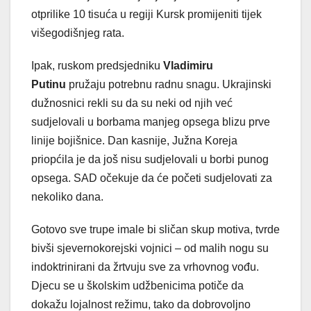
otprilike 10 tisuća u regiji Kursk promijeniti tijek
višegodišnjeg rata.
Ipak, ruskom predsjedniku
Vladimiru
Putinu
pružaju potrebnu radnu snagu. Ukrajinski
dužnosnici rekli su da su neki od njih već
sudjelovali u borbama manjeg opsega blizu prve
linije bojišnice. Dan kasnije, Južna Koreja
priopćila je da još nisu sudjelovali u borbi punog
opsega. SAD očekuje da će početi sudjelovati za
nekoliko dana.
Gotovo sve trupe imale bi sličan skup motiva, tvrde
bivši sjevernokorejski vojnici – od malih nogu su
indoktrinirani da žrtvuju sve za vrhovnog vođu.
Djecu se u školskim udžbenicima potiče da
dokažu lojalnost režimu, tako da dobrovoljno