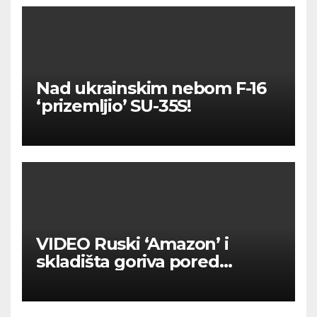
Nad ukrainskim nebom F-16
‘prizemljio’ SU-35S!
VIDEO Ruski ‘Amazon’ i
skladišta goriva pored
Moskve u plamenu