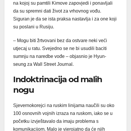
na kojoj su pamtili Kimove zapovjedi i ponavljali
da su spremni dati život za vrhovnog vođu.
Siguran je da se ista praksa nastavlja i za one koji
su poslani u Rusiju.
– Mogu biti žrtvovani bez da ostvare neki veći
utjecaj u ratu. Svejedno se ne bi usudili baciti
sumnju na naredbe vođe – objasnio je Hyun-
seung za Wall Street Journal.
Indoktrinacija od malih
nogu
Sjevernokorejci na ruskim linijama naučili su oko
100 osnovnih vojnih izraza na ruskom, iako se u
početku izvještavalo da imaju problema s
komunikacijom. Malo je vjerojatno da će njih