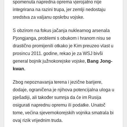
spomenuta napredna oprema vjerojatno nije
integrirana na razini trupa, jer zemlji nedostaju
sredstva za valjanu opskrbu vojske.
S obzirom na fokus jačanja nuklearnog arsenala
Pjongjanga, problemi s obukom i hranom nisu se
drastično promijenili otkako je Kim preuzeo vlast u
prosincu 2011. godine, rekao je za WSJ bivši
general bojnik južnokorejske vojske,
Bang Jong-
kwan.
Zbog nepoznavanja terena i jezične barijere,
dodaje, ograničena je njihova potencijalna uloga u
pješadiji, ali također sumnja da će im Rusija
osigurati naprednu opremu ili podatke. Unatoč
tome, većina sjevernokorejskih vojnika smatrala bi
ovaj rizik vrijednim truda.