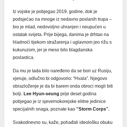
Iz vojske je pobjegao 2019. godine, dok je
podsjećao na mnoge iz nedavno poslanih trupa –
bio je mlad, nedovoljno uhranjen i neupućen u
ostatak svijeta. Prije bijega, danima je drhtao na
hladnoći tijekom stražarenja i uglavnom jeo rižu s
kukuruzom, jer je meso bilo blagdanska
poslastica.
Da mu je tada bilo naređeno da se bori uz Rusiju,
vjeruje, odlučno bi odgovorio: “Hvala”. Njegovo
obrazloženje je da bi barem onda obroci mogli biti
bolji.
Lee Hyun-seung
prije deset godina
pobjegao je iz sjevernokorejske elitne jedinice
specijalnih snaga, poznate kao
“Storm Corps”.
Svakodnevno su, kaže, pohađali ideološku obuku