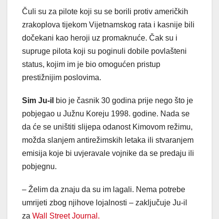
Čuli su za pilote koji su se borili protiv američkih
zrakoplova tijekom Vijetnamskog rata i kasnije bili
dočekani kao heroji uz promaknuće. Čak su i
supruge pilota koji su poginuli dobile povlašteni
status, kojim im je bio omogućen pristup
prestižnijim poslovima.
Sim Ju-il
bio je časnik 30 godina prije nego što je
pobjegao u Južnu Koreju 1998. godine. Nada se
da će se uništiti slijepa odanost Kimovom režimu,
možda slanjem antirežimskih letaka ili stvaranjem
emisija koje bi uvjeravale vojnike da se predaju ili
pobjegnu.
– Želim da znaju da su im lagali. Nema potrebe
umrijeti zbog njihove lojalnosti – zaključuje Ju-il
za
Wall Street Journal.