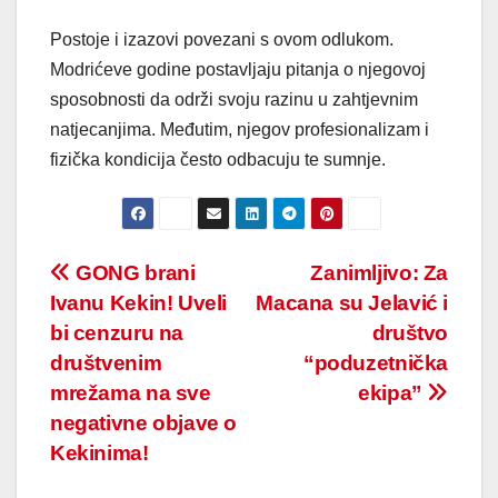
Postoje i izazovi povezani s ovom odlukom.
Modrićeve godine postavljaju pitanja o njegovoj
sposobnosti da održi svoju razinu u zahtjevnim
natjecanjima. Međutim, njegov profesionalizam i
fizička kondicija često odbacuju te sumnje.
Post
GONG brani
Zanimljivo: Za
Ivanu Kekin! Uveli
Macana su Jelavić i
navigation
bi cenzuru na
društvo
društvenim
“poduzetnička
mrežama na sve
ekipa”
negativne objave o
Kekinima!