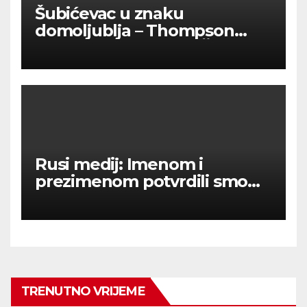
Šubićevac u znaku
domoljublja – Thompson
okupio tisuće ljudi u Šibeniku
Rusi medij: Imenom i
prezimenom potvrdili smo
236 000 Rusa poginulih u
Ukraini.
TRENUTNO VRIJEME