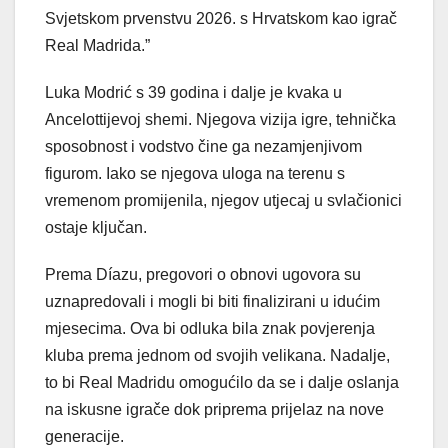
Svjetskom prvenstvu 2026. s Hrvatskom kao igrač
Real Madrida.”
Luka Modrić s 39 godina i dalje je kvaka u
Ancelottijevoj shemi. Njegova vizija igre, tehnička
sposobnost i vodstvo čine ga nezamjenjivom
figurom. Iako se njegova uloga na terenu s
vremenom promijenila, njegov utjecaj u svlačionici
ostaje ključan.
Prema Díazu, pregovori o obnovi ugovora su
uznapredovali i mogli bi biti finalizirani u idućim
mjesecima. Ova bi odluka bila znak povjerenja
kluba prema jednom od svojih velikana. Nadalje,
to bi Real Madridu omogućilo da se i dalje oslanja
na iskusne igrače dok priprema prijelaz na nove
generacije.