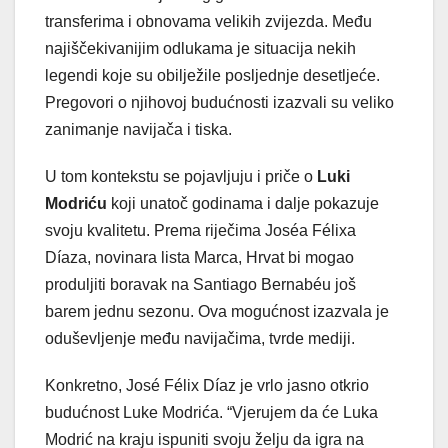
transferima i obnovama velikih zvijezda. Među
najiščekivanijim odlukama je situacija nekih
legendi koje su obilježile posljednje desetljeće.
Pregovori o njihovoj budućnosti izazvali su veliko
zanimanje navijača i tiska.
U tom kontekstu se pojavljuju i priče o
Luki
Modriću
koji unatoč godinama i dalje pokazuje
svoju kvalitetu. Prema riječima Joséa Félixa
Díaza, novinara lista Marca, Hrvat bi mogao
produljiti boravak na Santiago Bernabéu još
barem jednu sezonu. Ova mogućnost izazvala je
oduševljenje među navijačima, tvrde mediji.
Konkretno, José Félix Díaz je vrlo jasno otkrio
budućnost Luke Modrića. “Vjerujem da će Luka
Modrić na kraju ispuniti svoju želju da igra na