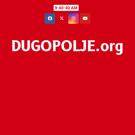
Skip
9:40:40 AM
to
content