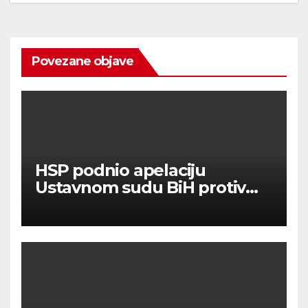
Povezane objave
HSP podnio apelaciju
Ustavnom sudu BiH protiv
ovjere kandidature Slavena
Kovačevića