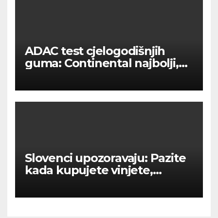
ADAC test cjelogodišnjih
guma: Continental najbolji,
veliko ime među pet koje
treba izbjegavati
Slovenci upozoravaju: Pazite
kada kupujete vinjete,
mnogo je vozača prevareno!