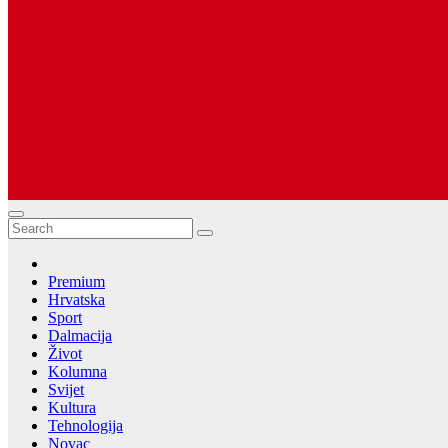
Dugopolje Portal
Najnovije vijesti Hrvatske, Dalmacije i Svijeta
Premium
Hrvatska
Sport
Dalmacija
Život
Kolumna
Svijet
Kultura
Tehnologija
Novac