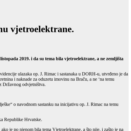
 vjetroelektrane.
stopada 2019. i da su tema bila vjetroelektrane, a ne zemljišta
idencije ulazaka op. J. Rimac i sastanaka u DORH-u, utvrđeno je da
kretnina i naknade za oduzetu imovinu na Braču, a ne ‘na temu
iz Državnog odvjetništva.
ješke“ o navodnom sastanku na inicijativu op. J. Rimac na temu
ka Republike Hrvatske.
ako je po njenom bila tema Vjetroelektrane, a što nije, i zašto je na