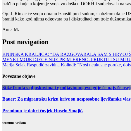
izričito pitanje u kojem je svojstvu došla u DORH i sudjelovala na sa
Op. J. Rimac će svoju obranu iznositi pred sudom, s obzirom da je US
braniti kako god njima odgovara pa i diskreditacijom troje dužnosnik
Anita M.
Post navigation
KNINSKA KRALJICA: “DA RAZGOVARALA SAM S HRVOJ Š
MENE I MOJE DJECE NIJE PRIMJERENO. PRIJETILI SU MI 
Marija Selak Raspudić zavidna Kolindi: “Nosi neukusne poruke, dois
Povezane objave
Stiže fronta s pljuskovima i grmljavinom, evo gdje će najviše osvje
Bauer: Za migrantsku krizu krive su nesposobne ljevičarske vlast
Preminuo je dobri čovjek Husein Smajić.
trenutno vrijeme