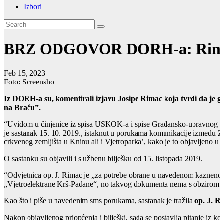
Izbori
BRZ ODGOVOR DORH-a: Rimac la
Feb 15, 2023
Foto: Screenshot
Iz DORH-a su, komentirali izjavu Josipe Rimac koja tvrdi da je gl
na Braču”.
“Uvidom u činjenice iz spisa USKOK-a i spise Građansko-upravnog od
je sastanak 15. 10. 2019., istaknut u porukama komunikacije između Z
crkvenog zemljišta u Kninu ali i Vjetroparka’, kako je to objavljeno 
O sastanku su objavili i službenu bilješku od 15. listopada 2019.
“Odvjetnica op. J. Rimac je „za potrebe obrane u navedenom kazneno
„Vjetroelektrane Krš-Pađane“, no takvog dokumenta nema s obzirom d
Kao što i piše u navedenim sms porukama, sastanak je tražila
op. J. 
Nakon objavljenog priopćenja i bilješki, sada se postavlja pitanje iz k