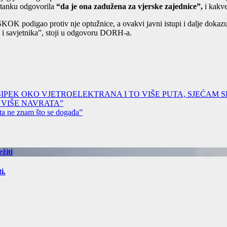
stanku odgovorila
“da je ona zadužena za vjerske zajednice”,
i kakve
KOK podigao protiv nje optužnice, a ovakvi javni istupi i dalje dokazu
a i savjetnika”, stoji u odgovoru DORH-a.
IPEK OKO VJETROELEKTRANA I TO VIŠE PUTA, SJEĆAM S
U VIŠE NAVRATA”
ta ne znam što se događa”
žiti
i.