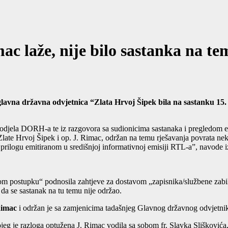
že, nije bilo sastanka na temu
avna državna odvjetnica “Zlata Hrvoj Šipek bila na sastanku 15. li
jela DORH-a te iz razgovora sa sudionicima sastanaka i pregledom ev
late Hrvoj Šipek i op. J. Rimac, održan na temu rješavanja povrata ne
u prilogu emitiranom u središnjoj informativnoj emisiji RTL-a”, navode 
m postupku“ podnosila zahtjeve za dostavom „zapisnika/službene zabil
a se sastanak na tu temu nije održao.
Rimac
i održan je sa zamjenicima tadašnjeg Glavnog državnog odvjetni
ojeg je razloga optužena J. Rimac vodila sa sobom fr. Slavka Sliškovića, 