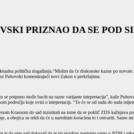
VSKI PRIZNAO DA SE POD 
ktualna politička događanja.“Mislim da će drakonske kazne po novom Za
esor Puhovski komentirajući novi Zakon o prekršajima.
 se potpuno može baciti na razne varijante intepretacija”, kaže Puhovsk
enom području koje ovisi o intepretaciji. “To će se od suda do suda mijen
njenom Krausom do sad inzistirali na tome da se poklič ZDS kažnjava p
e, a obojica su rekli da će u narednim koracima to i ostvariti. Samo mi
vom je da smo sad dokazali da je taj pozdrav postojao samo u NDH i nikad