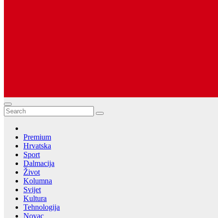
Dugopolje Portal
Najnovije vijesti Hrvatske, Dalmacije i Svijeta
Premium
Hrvatska
Sport
Dalmacija
Život
Kolumna
Svijet
Kultura
Tehnologija
Novac