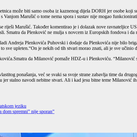
jetnica može biti samo osoba iz kaznenog dijela DORH jer osobe koji su c
b s Vanjom Marušić o tome nema spora i sustav nije mogao funkcionirat
a se riješi Marušić. Također komentirao je i dolazak nove ravnateljice
sli. Smatra da Plenković ne mulja s novcem iz Europskih fondova i da ni
ladi Andreja Plenkovića Puhovski i dodaje da Plenkovića nije bilo briga
to sve upleten.“On je nekih od tih stvari morao znati, ali je sve učinio
nkovića.Smatra da Milanović pomaže HDZ-u i Plenkoviću. “Milanović s
astitog ponašanja, već se svaki sa svoje strane zabavlja time da drugog
jer stalno navodi nebitne stvari. Ali i kad jesu bitne teme Milanović i
atskom jeziku
Za dom spremni” nije sporan”