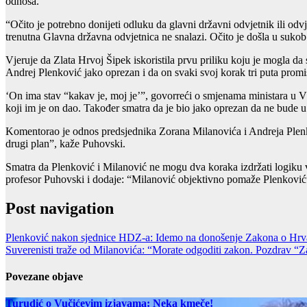
odnosa.
“Očito je potrebno donijeti odluku da glavni državni odvjetnik ili odv
trenutna Glavna državna odvjetnica ne snalazi. Očito je došla u suko
Vjeruje da Zlata Hrvoj Šipek iskoristila prvu priliku koju je mogla d
Andrej Plenković jako oprezan i da on svaki svoj korak tri puta promi
‘On ima stav “kakav je, moj je’”, govorreći o smjenama ministara u V
koji im je on dao. Također smatra da je bio jako oprezan da ne bude u 
Komentorao je odnos predsjednika Zorana Milanovića i Andreja Ple
drugi plan”, kaže Puhovski.
Smatra da Plenković i Milanović ne mogu dva koraka izdržati logiku vl
profesor Puhovski i dodaje: “Milanović objektivno pomaže Plenkoviću 
Post navigation
Plenković nakon sjednice HDZ-a: Idemo na donošenje Zakona o Hrv
Suverenisti traže od Milanovića: “Morate odgoditi zakon. Pozdrav “
Povezane objave
Turudić o Vučićevim izjavama: Neka kmeče!