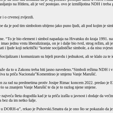
asljanjo na Hitlera, ali je već postojao. ovo je izmišljotina NDH i treba 
i o crvenoj zvijezdi.
jbe da je pod tim simbolom ubijeno jako puno ljudi, ali pod kojim je simb
. “To je bio element i simbol napadaja na Hrvatsku do kraja 1991. nako
mao jednu vrstu liberaliziranja, on je i dalje bio tvrd, strog režim, ali
 i ljude koji nekritički “koriste socijalističke simbole, a da nisu svjesni
 Socijalizam i komunizam su htjeli pravdu i jednakost, ali se klalo za te
aže da to u Zakonu treba biti jasno navedeno.“Simboli režima NDH i vrl
ljiva ta priča Nacionala”Komentirao je smjenu Vanje Marušić.
 za rad na predmetima protiv Josipe Rimac koncem 2022. predao je EP
vio sa znanjem Vanje Marušić te da je to razlog njene smjene.
najveća šteta dogodila kad je ta priča izašla u javnost i dodaje da većin
a bez da im netko šalje.
ili u DORH-u”, rekao je Puhovski.Smatra da je ono što se pokazalo da j