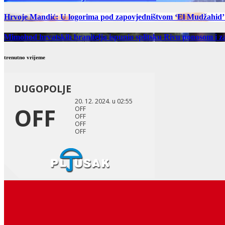
Hrvoje Mandić: U logorima pod zapovjedništvom ‘El Mudžahid’ u
Mimohod hrvatskih branitelja ispunio splitsku Rivu ponosom i z
trenutno vrijeme