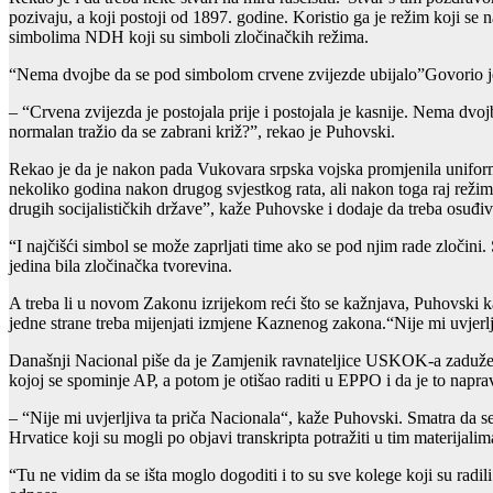
pozivaju, a koji postoji od 1897. godine. Koristio ga je režim koji se n
simbolima NDH koji su simboli zločinačkih režima.
“Nema dvojbe da se pod simbolom crvene zvijezde ubijalo”Govorio je 
– “Crvena zvijezda je postojala prije i postojala je kasnije. Nema dvo
normalan tražio da se zabrani križ?”, rekao je Puhovski.
Rekao je da je nakon pada Vukovara srpska vojska promjenila uniforme
nekoliko godina nakon drugog svjestkog rata, ali nakon toga raj režim i
drugih socijalističkih države”, kaže Puhovske i dodaje da treba osuđivati
“I najčišći simbol se može zaprljati time ako se pod njim rade zločini.
jedina bila zločinačka tvorevina.
A treba li u novom Zakonu izrijekom reći što se kažnjava, Puhovski k
jedne strane treba mijenjati izmjene Kaznenog zakona.“Nije mi uvjer
Današnji Nacional piše da je Zamjenik ravnateljice USKOK-a zadužen
kojoj se spominje AP, a potom je otišao raditi u EPPO i da je to napra
– “Nije mi uvjerljiva ta priča Nacionala“, kaže Puhovski. Smatra da se 
Hrvatice koji su mogli po objavi transkripta potražiti u tim materijalim
“Tu ne vidim da se išta moglo dogoditi i to su sve kolege koji su rad