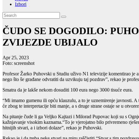
Izbori
ČUDO SE DOGODILO: PUHO
ZVIJEZDE UBIJALO
Apr 25, 2023
Foto: screenshot
Profesor Žarko Puhovski u Studiu uživo N1 televizije komentirao je a
nego što še građane odvratiti da uzvikuju taj pozdrav”, rekao je prof
Smatra da je lakše nekom dosuditi 100 eura nego 3000 tisuće eura.
“Mi imamo gumenu ili opću klauzulu, a to je uznemirenje javnosti. A to
će zbog te interpretacije biti manje, a s druge strane ostaje se u otvor
Na pitanje čude li ga Veljko Kajtazi i Milorad Pupovac koji su s Og
kažnjavanje visokim kaznama.“To je vjerojatno bilo privremeno rješenj
hitnijih stvari, a i izbori dolaze”, rekao je Puhovski.
Rekao je i da treba neke stvari na miru raščistiti.“Stvar s tim pozdra