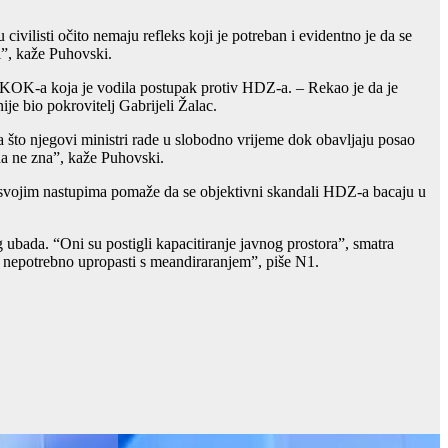
ivilisti očito nemaju refleks koji je potreban i evidentno je da se
i”, kaže Puhovski.
 USKOK-a koja je vodila postupak protiv HDZ-a. – Rekao je da je
je bio pokrovitelj Gabrijeli Žalac.
 što njegovi ministri rade u slobodno vrijeme dok obavljaju posao
 da ne zna”, kaže Puhovski.
vojim nastupima pomaže da se objektivni skandali HDZ-a bacaju u
 ubada. “Oni su postigli kapacitiranje javnog prostora”, smatra
h nepotrebno upropasti s meandiraranjem”, piše N1.