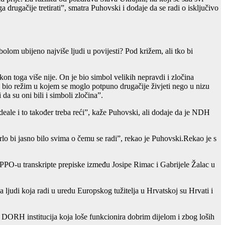
ga drugačije tretirati”, smatra Puhovski i dodaje da se radi o isključivo
olom ubijeno najviše ljudi u povijesti? Pod križem, ali tko bi
n toga više nije. On je bio simbol velikih nepravdi i zločina
 je bio režim u kojem se moglo potpuno drugačije živjeti nego u nizu
 da su oni bili i simboli zločina”.
 ideale i to također treba reći”, kaže Puhovski, ali dodaje da je NDH
o bi jasno bilo svima o čemu se radi”, rekao je Puhovski.Rekao je s
PO-u transkripte prepiske između Josipe Rimac i Gabrijele Žalac u
a ljudi koja radi u uredu Europskog tužitelja u Hrvatskoj su Hrvati i
e DORH institucija koja loše funkcionira dobrim dijelom i zbog loših