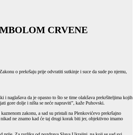
SIMBOLOM CRVENE
konu o prekršaju prije odvratiti sutkinje i suce da sude po njemu,
i i naglašava da je opasno to što se time olakšava prekršiteljima kojih
jati gore dolje i ništa se neće napraviti”, kaže Puhovski.
o kaznenom zakonu, a sad su pristali na Plenkovićevo prekršajno
 nikad ne znamo kad će taj drugi korak biti jer, objektivno imamo
 prije. Za razliku od pozdrava Slava Ukrajini, na koji se sad svi