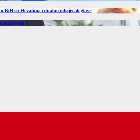
 BiH su Hrvatima ritualno odsijecali glave
ajedništvom