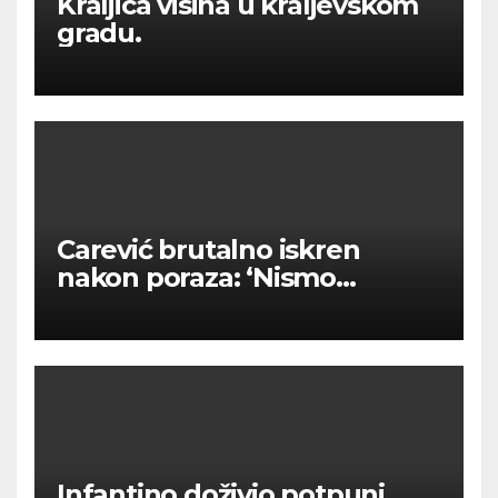
Kraljica visina u kraljevskom
gradu.
Carević brutalno iskren
nakon poraza: ‘Nismo
kvalitetni u tome’
Infantino doživio potpuni