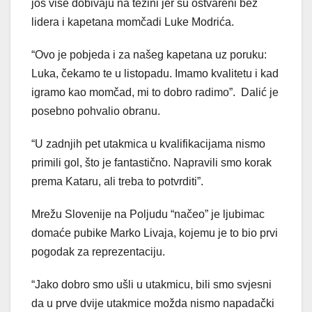
još više dobivaju na težini jer su ostvareni bez
lidera i kapetana momčadi Luke Modrića.
“Ovo je pobjeda i za našeg kapetana uz poruku:
Luka, čekamo te u listopadu. Imamo kvalitetu i kad
igramo kao momčad, mi to dobro radimo”. Dalić je
posebno pohvalio obranu.
“U zadnjih pet utakmica u kvalifikacijama nismo
primili gol, što je fantastično. Napravili smo korak
prema Kataru, ali treba to potvrditi”.
Mrežu Slovenije na Poljudu “načeo” je ljubimac
domaće pubike Marko Livaja, kojemu je to bio prvi
pogodak za reprezentaciju.
“Jako dobro smo ušli u utakmicu, bili smo svjesni
da u prve dvije utakmice možda nismo napadački