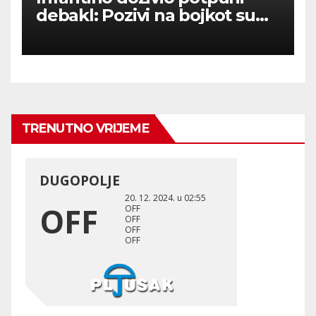
debakl: Pozivi na bojkot su
upalili – nema prodaje
dionica SP-a!
TRENUTNO VRIJEME