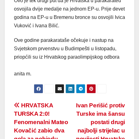
Ovo je tek drugi put da je Hrvatska u parakarateu
osvojila dvije medalje na jednom EP-u. Prije devet
godina na EP-u u Bremenu bronce su osvojili Ivica
Vuković i Ivana Bilić.
Ove godine parakarataše očekuje i nastup na
Svjetskom prvenstvu u Budimpešti u listopadu,
priopćili su iz Hrvatskog paraolimpijskog odbora
anita m.
Post
HRVATSKA
Ivan Perišić protiv
TURSKA 2:0!
Turske ima šansu
navigation
Fenomenalni Mateo
postati drugi
Kovačić zabio dva
najbolji strijelac u
gola za pobjedu
povijesti Hrvatske