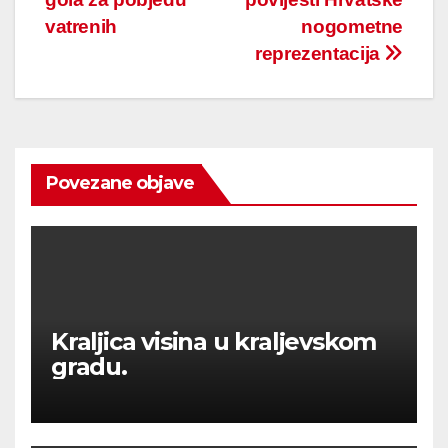
vatrenih
nogometne
reprezentacija
Povezane objave
Kraljica visina u kraljevskom
gradu.