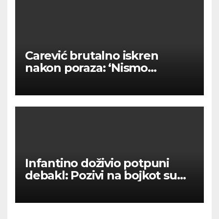
Carević brutalno iskren
nakon poraza: ‘Nismo
kvalitetni u tome’
Infantino doživio potpuni
debakl: Pozivi na bojkot su
upalili – nema prodaje
dionica SP-a!