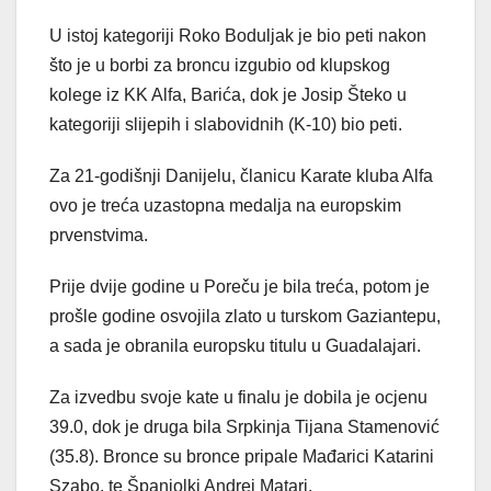
U istoj kategoriji Roko Boduljak je bio peti nakon
što je u borbi za broncu izgubio od klupskog
kolege iz KK Alfa, Barića, dok je Josip Šteko u
kategoriji slijepih i slabovidnih (K-10) bio peti.
Za 21-godišnji Danijelu, članicu Karate kluba Alfa
ovo je treća uzastopna medalja na europskim
prvenstvima.
Prije dvije godine u Poreču je bila treća, potom je
prošle godine osvojila zlato u turskom Gaziantepu,
a sada je obranila europsku titulu u Guadalajari.
Za izvedbu svoje kate u finalu je dobila je ocjenu
39.0, dok je druga bila Srpkinja Tijana Stamenović
(35.8). Bronce su bronce pripale Mađarici Katarini
Szabo, te Španjolki Andrei Matari.