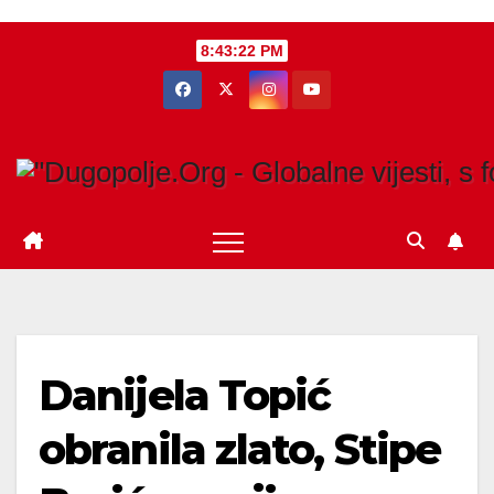
Skip
8:43:23 PM
to
content
Danijela Topić
obranila zlato, Stipe