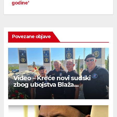
godine’
Povezane objave
Video – Kreće novi sudski
zbog ubojstva Blaža
Kraljevića: “Pobijeni su od
onih koji drže ruku na srcu”