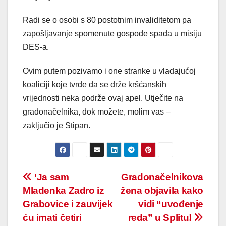
Radi se o osobi s 80 postotnim invaliditetom pa
zapošljavanje spomenute gospođe spada u misiju
DES-a.
Ovim putem pozivamo i one stranke u vladajućoj
koaliciji koje tvrde da se drže kršćanskih
vrijednosti neka podrže ovaj apel. Utječite na
gradonačelnika, dok možete, molim vas –
zaključio je Stipan.
Post
‘Ja sam
Gradonačelnikova
Mladenka Zadro iz
žena objavila kako
navigation
Grabovice i zauvijek
vidi “uvođenje
ću imati četiri
reda” u Splitu!