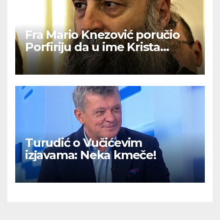
Fra Mario Knezović poručio
Porfiriju da u ime Krista
izvuče svoj narod iz ‘ralja laži i
mitova’
Turudić o Vučićevim
izjavama: Neka kmeče!