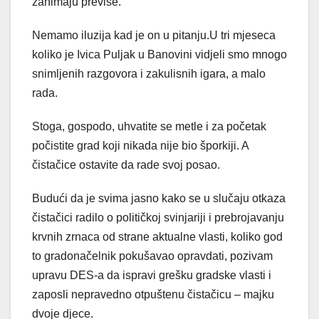
zanimaju previše.
Nemamo iluzija kad je on u pitanju.U tri mjeseca
koliko je Ivica Puljak u Banovini vidjeli smo mnogo
snimljenih razgovora i zakulisnih igara, a malo
rada.
Stoga, gospodo, uhvatite se metle i za početak
počistite grad koji nikada nije bio šporkiji. A
čistačice ostavite da rade svoj posao.
Budući da je svima jasno kako se u slučaju otkaza
čistačici radilo o političkoj svinjariji i prebrojavanju
krvnih zrnaca od strane aktualne vlasti, koliko god
to gradonačelnik pokušavao opravdati, pozivam
upravu DES-a da ispravi grešku gradske vlasti i
zaposli nepravedno otpuštenu čistačicu – majku
dvoje djece.