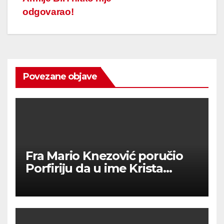
odgovarao!
Povezane objave
Fra Mario Knezović poručio
Porfiriju da u ime Krista
izvuče svoj narod iz ‘ralja laži i
mitova’