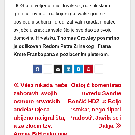
HOS-a, u voljenoj mu Hrvatskoj, na splitskom
groblju Lovrinac na kojem ga svake godine
posjećuju suborci i drugi zahvalni građani paleći
svijeće u znak zahvale što je sve dao za svoju
domovinu Hrvatsku.
Thomas Crowley posmrtno
je odlikovan Redom Petra Zrinskog i Frana
Krste Frankopana s pozlaćenim pleterom.
Post
Vitez nikada neće
Ostojić komentirao
zaboraviti svojih
uvredu Sandre
navigation
osmero hrvatskih
Benčić HDZ-u: Bolje
anđela! Djeca
‘stoka’, nego ‘lipa’ i
ubijena na igralištu,
‘radosti’. Javila se i
a za zločin tzv.
Dalija.
Armije BiH nitko nije