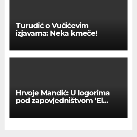
Turudić o Vučićevim
izjavama: Neka kmeče!
Hrvoje Mandić: U logorima
pod zapovjedništvom ‘El
Mudžahid’ u BiH su Hrvatima
ritualno odsijecali glave