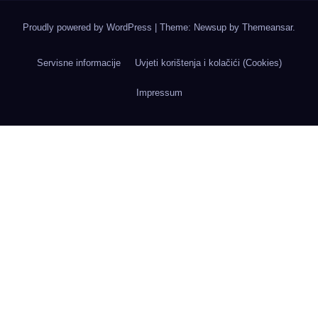
Proudly powered by WordPress
|
Theme: Newsup by
Themeansar
.
Servisne informacije
Uvjeti korištenja i kolačići (Cookies)
Impressum