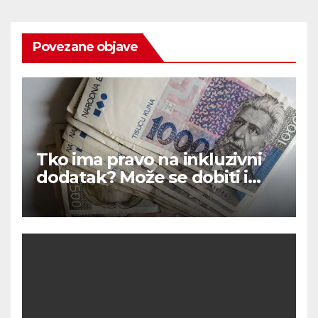
Povezane objave
Tko ima pravo na inkluzivni
dodatak? Može se dobiti i
720 eura