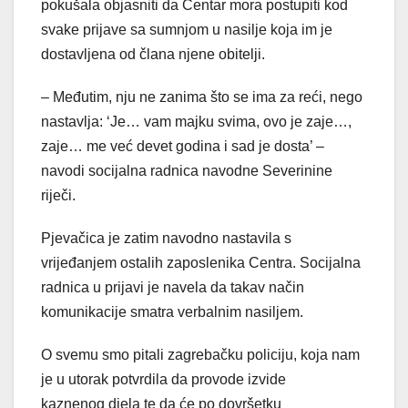
pokušala objasniti da Centar mora postupiti kod
svake prijave sa sumnjom u nasilje koja im je
dostavljena od člana njene obitelji.
– Međutim, nju ne zanima što se ima za reći, nego
nastavlja: ‘Je… vam majku svima, ovo je zaje…,
zaje… me već devet godina i sad je dosta’ –
navodi socijalna radnica navodne Severinine
riječi.
Pjevačica je zatim navodno nastavila s
vrijeđanjem ostalih zaposlenika Centra. Socijalna
radnica u prijavi je navela da takav način
komunikacije smatra verbalnim nasiljem.
O svemu smo pitali zagrebačku policiju, koja nam
je u utorak potvrdila da provode izvide
kaznenog djela te da će po dovršetku