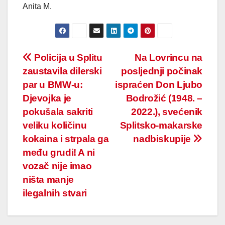
Anita M.
Post
Policija u Splitu
Na Lovrincu na
zaustavila dilerski
posljednji počinak
navigation
par u BMW-u:
ispraćen Don Ljubo
Djevojka je
Bodrožić (1948. –
pokušala sakriti
2022.), svećenik
veliku količinu
Splitsko-makarske
kokaina i strpala ga
nadbiskupije
među grudi! A ni
vozač nije imao
ništa manje
ilegalnih stvari