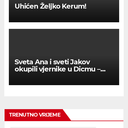
Uhićen Željko Kerum!
Sveta Ana i sveti Jakov
okupili vjernike u Dicmu –
vjera, tradicija i zajedništvo
ispunili župu
TRENUTNO VRIJEME