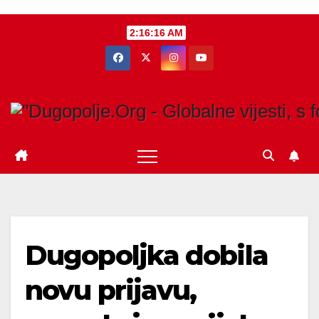
Skip
2:16:17 AM
to
content
Dugopoljka dobila
novu prijavu,