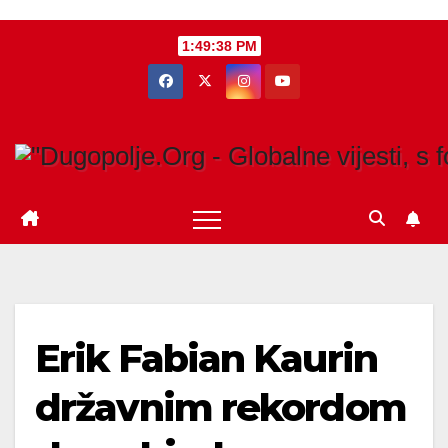
Skip
1:49:39 PM
to
content
Erik Fabian Kaurin
državnim rekordom