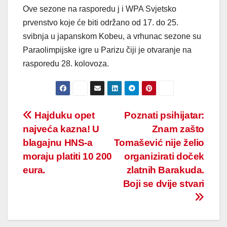
Ove sezone na rasporedu j i WPA Svjetsko
prvenstvo koje će biti održano od 17. do 25.
svibnja u japanskom Kobeu, a vrhunac sezone su
Paraolimpijske igre u Parizu čiji je otvaranje na
rasporedu 28. kolovoza.
Post
Hajduku opet
Poznati psihijatar:
najveća kazna! U
Znam zašto
navigation
blagajnu HNS-a
Tomašević nije želio
moraju platiti 10 200
organizirati doček
eura.
zlatnih Barakuda.
Boji se dvije stvari