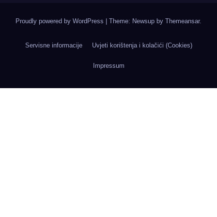
Proudly powered by WordPress
|
Theme: Newsup by
Themeansar
.
Servisne informacije
Uvjeti korištenja i kolačići (Cookies)
Impressum