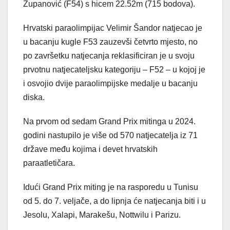
Županović (F54) s hicem 22.52m (715 bodova).
Hrvatski paraolimpijac Velimir Šandor natjecao je
u bacanju kugle F53 zauzevši četvrto mjesto, no
po završetku natjecanja reklasificiran je u svoju
prvotnu natjecateljsku kategoriju – F52 – u kojoj je
i osvojio dvije paraolimpijske medalje u bacanju
diska.
Na prvom od sedam Grand Prix mitinga u 2024.
godini nastupilo je više od 570 natjecatelja iz 71
države među kojima i devet hrvatskih
paraatletičara.
Idući Grand Prix miting je na rasporedu u Tunisu
od 5. do 7. veljače, a do lipnja će natjecanja biti i u
Jesolu, Xalapi, Marakešu, Nottwilu i Parizu.