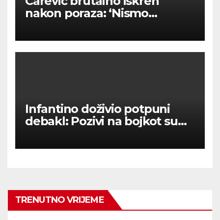
Carević brutalno iskren
nakon poraza: ‘Nismo
kvalitetni u tome’
Infantino doživio potpuni
debakl: Pozivi na bojkot su
upalili – nema prodaje
dionica SP-a!
TRENUTNO VRIJEME