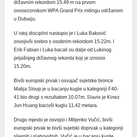
državnim rekordom 15.49 m na prvom
ovosezonskom WPA Grand Prix mitingu održanom
u Dubaiju.
U istoj disciplini nastupio je i Luka Baković
osvojivši srebro s osobnim rekordom 15.22m. I
Erik Fabian i Luka bacali su dalje od Lukinog
prijašnjeg državnog rekorda koji je iznosio
15.20m.
Bivši europski prvak i osvajač svjetske bronce
Matija Sloup je u bacanju kugle u kategoriji F40-
41 bio drugi s rezultatom 10.07m. Slavio je Kinez
Jun Huang bacivši kuglu 11.42 metara.
Drugo mjesto je osvojio i Miljenko Vučić, bivši
europski prvak te bivši svjetski doprvak u kategoriji
slijepih i slabovidnih. Vučić je u bacanju kugle