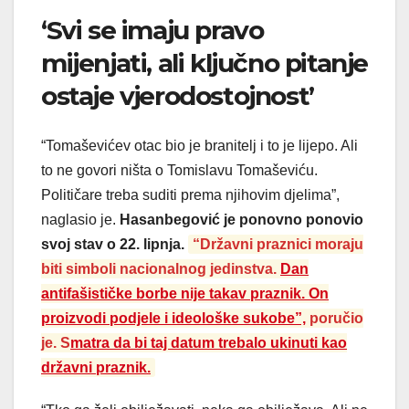
‘Svi se imaju pravo
mijenjati, ali ključno pitanje
ostaje vjerodostojnost’
“Tomaševićev otac bio je branitelj i to je lijepo. Ali
to ne govori ništa o Tomislavu Tomaševiću.
Političare treba suditi prema njihovim djelima”,
naglasio je.
Hasanbegović je ponovno ponovio
svoj stav o 22. lipnja.
“Državni praznici moraju
biti simboli nacionalnog jedinstva.
Dan
antifašističke borbe nije takav praznik. On
proizvodi podjele i ideološke sukobe”,
poručio
je. S
matra da bi taj datum trebalo ukinuti kao
državni praznik.