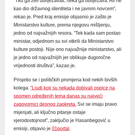
“Tko ga želi obilježavati, neka ga obilježava. Ali ne
kao dio državnog identiteta i ne javnim novcem”,
rekao je. Pred kraj emisije objasnio je zašto je
Ministarstvo kulture, prema njegovu mišljenju,
jedno od najvažnijih resora. “Tek kada sam postao
ministar, odjednom su svi otkrili da Ministarstvo
kulture postoji. Nije ono najvažnije ministarstvo, ali
je jedno od najvažnijih jer oblikuje dugoročne
vrijednosti društva”, kazao je.
Prisjetio se i političkih promjena kod nekih bivših
kolega.
“Ljudi koji su nekada dobivali ospice na
spomen određenih tema danas su najveći
zagovornici desnog zaokreta.
Svi se imaju pravo
mijenjati, ali ključno pitanje ostaje
vjerodostojnost”, zaključio je Hasanbegović u
emisiji, objavio je
01portal
.