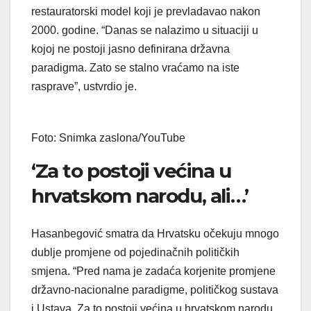
restauratorski model koji je prevladavao nakon
2000. godine. “Danas se nalazimo u situaciji u
kojoj ne postoji jasno definirana državna
paradigma. Zato se stalno vraćamo na iste
rasprave”, ustvrdio je.
Foto: Snimka zaslona/YouTube
‘Za to postoji većina u
hrvatskom narodu, ali…’
Hasanbegović smatra da Hrvatsku očekuju mnogo
dublje promjene od pojedinačnih političkih
smjena. “Pred nama je zadaća korjenite promjene
državno-nacionalne paradigme, političkog sustava
i Ustava. Za to postoji većina u hrvatskom narodu,