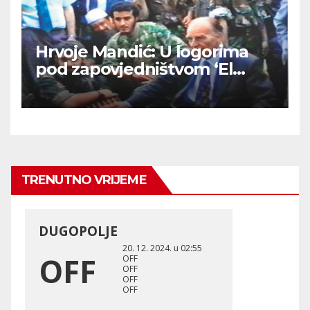
Hrvoje Mandić: U logorima
pod zapovjedništvom ‘El
Mudžahid’ u BiH su Hrvatima
ritualno odsijecali glave
TRENUTNO VRIJEME