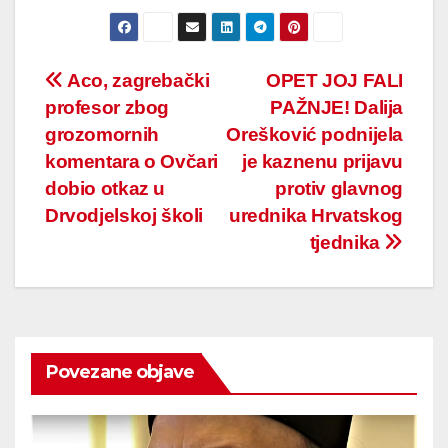
Post
Aco, zagrebački
OPET JOJ FALI
profesor zbog
PAŽNJE! Dalija
navigation
grozomornih
Orešković podnijela
komentara o Ovčari
je kaznenu prijavu
dobio otkaz u
protiv glavnog
Drvodjelskoj školi
urednika Hrvatskog
tjednika
Povezane objave