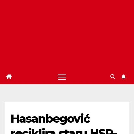
Hasanbegović
reciklira staru HSP-