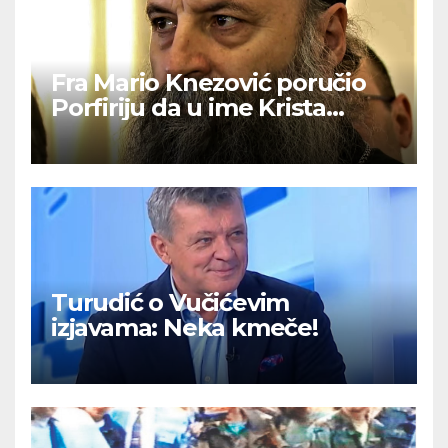
Fra Mario Knezović poručio
Porfiriju da u ime Krista
izvuče svoj narod iz ‘ralja laži i
mitova’
Turudić o Vučićevim
izjavama: Neka kmeče!