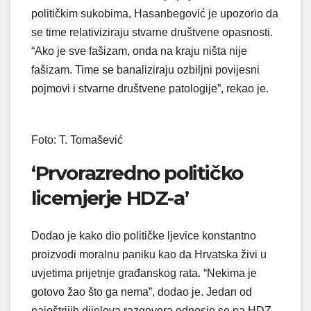
političkim sukobima, Hasanbegović je upozorio da
se time relativiziraju stvarne društvene opasnosti.
“Ako je sve fašizam, onda na kraju ništa nije
fašizam. Time se banaliziraju ozbiljni povijesni
pojmovi i stvarne društvene patologije”, rekao je.
Foto: T. Tomašević
‘Prvorazredno političko
licemjerje HDZ-a’
Dodao je kako dio političke ljevice konstantno
proizvodi moralnu paniku kao da Hrvatska živi u
uvjetima prijetnje građanskog rata. “Nekima je
gotovo žao što ga nema”, dodao je. Jedan od
najoštrijih dijelova razgovora odnosio se na HDZ.