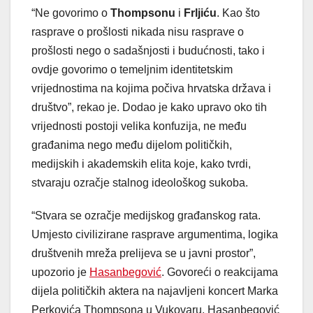
“Ne govorimo o
Thompsonu
i
Frljiću
. Kao što
rasprave o prošlosti nikada nisu rasprave o
prošlosti nego o sadašnjosti i budućnosti, tako i
ovdje govorimo o temeljnim identitetskim
vrijednostima na kojima počiva hrvatska država i
društvo”, rekao je. Dodao je kako upravo oko tih
vrijednosti postoji velika konfuzija, ne među
građanima nego među dijelom političkih,
medijskih i akademskih elita koje, kako tvrdi,
stvaraju ozračje stalnog ideološkog sukoba.
“Stvara se ozračje medijskog građanskog rata.
Umjesto civilizirane rasprave argumentima, logika
društvenih mreža prelijeva se u javni prostor”,
upozorio je
Hasanbegović
. Govoreći o reakcijama
dijela političkih aktera na najavljeni koncert Marka
Perkovića Thompsona u Vukovaru, Hasanbegović