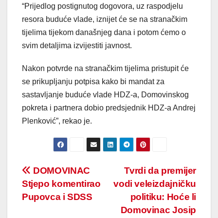
“Prijedlog postignutog dogovora, uz raspodjelu
resora buduće vlade, iznijet će se na stranačkim
tijelima tijekom današnjeg dana i potom ćemo o
svim detaljima izvijestiti javnost.
Nakon potvrde na stranačkim tijelima pristupit će
se prikupljanju potpisa kako bi mandat za
sastavljanje buduće vlade HDZ-a, Domovinskog
pokreta i partnera dobio predsjednik HDZ-a Andrej
Plenković”, rekao je.
Post
DOMOVINAC
Tvrdi da premijer
Stjepo komentirao
vodi veleizdajničku
navigation
Pupovca i SDSS
politiku: Hoće li
Domovinac Josip