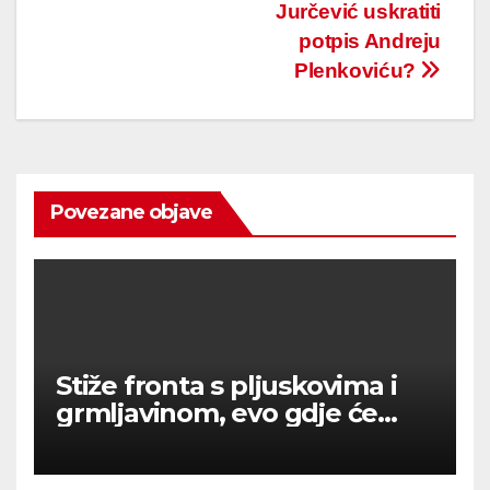
Jurčević uskratiti
potpis Andreju
Plenkoviću?
Povezane objave
Stiže fronta s pljuskovima i
grmljavinom, evo gdje će
najviše osvježiti