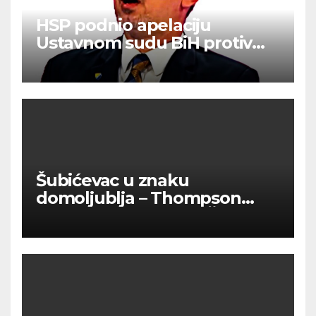
HSP podnio apelaciju
Ustavnom sudu BiH protiv
ovjere kandidature Slavena
Kovačevića
Šubićevac u znaku
domoljublja – Thompson
okupio tisuće ljudi u Šibeniku