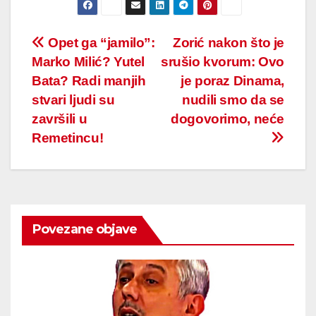
Post
Opet ga “jamilo”:
Zorić nakon što je
Marko Milić? Yutel
srušio kvorum: Ovo
navigation
Bata? Radi manjih
je poraz Dinama,
stvari ljudi su
nudili smo da se
završili u
dogovorimo, neće
Remetincu!
Povezane objave