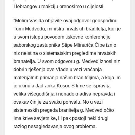
Hebrangovu reakciju prenosimo u cijelosti.
“Molim Vas da objavite ovaj odgovor goospodinu
Tomi Medvedu, ministru hrvatskih branitelja, koji je
u svom istupu povodom tiskovne konferencije
saborskog zastupnika Stipe Mlinarića Ćipe iznio
niz neistina o sistematskim pregledima hrvatskih
branatelja. U svom odgovoru g. Medved iznosi niz
dobrih rješenja ove Vlade u vezi vraćanja
materijalnih primanja našim braniteljima, a koja im
je ukinula Jadranka Kosor. S time se ispravlja
velika višegodišnja i nenadoknadiva nepravda i
ovakav čin je za svaku pohvalu. No u vezi
sistemaskih pregeda branitelja g. Medved očito
ima krive savjetnike, ili pak postoji neki drugi
razlog nesagledavanja ovog problema.