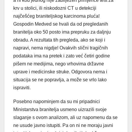
a ni kod jednog nije zabilježen primjerice test za
krv u stolici, ili niskodozni CT u detekciji
najčešćeg braniteljskog karcinoma pluća!
Gospodin Medved se hvali da od pregledanih
branitelja oko 50 posto ima prepruku za daljnju
obradu. A rezultata tih pregleda, ako se koji i
napravi, nema nigdje! Ovakvih slični tragičnih
podataka ima na pretek i zato već četiri godine
pišem ne medijima, nego vrhovima državne
uprave i medicinske struke. Odgovora nema i
situacija se ne popravlja, a može se vrlo lako
ispraviti.
Posebno napominjem da su mi pripadnici
Ministarstva branitelja usmeno uizrazili svoje
slaganje s ovom analizom, ali uz napomenu da se
ne usude javno istupiti. Pa on ni ne moraju javni