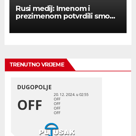
Rusi medij: Imenom i
prezimenom potvrdili smo
236 000 Rusa poginulih u
Ukraini.
TRENUTNO VRIJEME