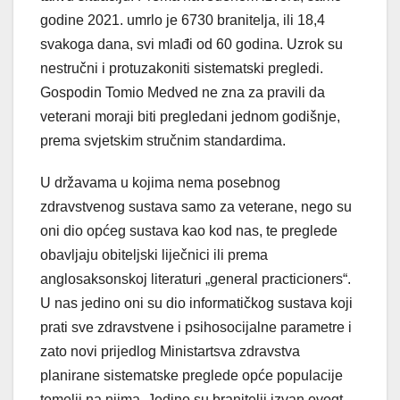
godine 2021. umrlo je 6730 branitelja, ili 18,4
svakoga dana, svi mlađi od 60 godina. Uzrok su
nestručni i protuzakoniti sistematski pregledi.
Gospodin Tomio Medved ne zna za pravili da
veterani moraji biti pregledani jednom godišnje,
prema svjetskim stručnim standardima.
U državama u kojima nema posebnog
zdravstvenog sustava samo za veterane, nego su
oni dio općeg sustava kao kod nas, te preglede
obavljaju obiteljski liječnici ili prema
anglosaksonskoj literaturi „general practicioners“.
U nas jedino oni su dio informatičkog sustava koji
prati sve zdravstvene i psihosocijalne parametre i
zato novi prijedlog Ministartsva zdravstva
planirane sistematske preglede opće populacije
temelji na njima. Jedino su branitelji izvan ovogt