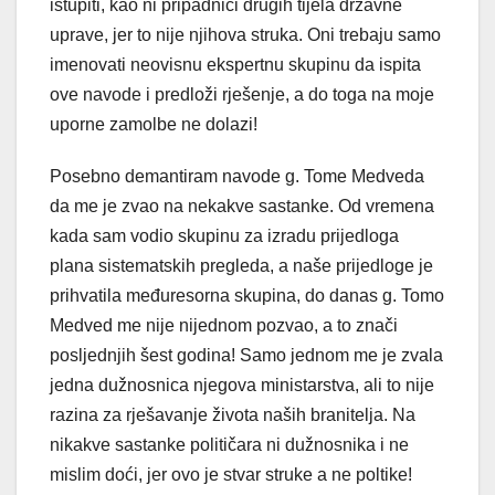
istupiti, kao ni pripadnici drugih tijela državne
uprave, jer to nije njihova struka. Oni trebaju samo
imenovati neovisnu ekspertnu skupinu da ispita
ove navode i predloži rješenje, a do toga na moje
uporne zamolbe ne dolazi!
Posebno demantiram navode g. Tome Medveda
da me je zvao na nekakve sastanke. Od vremena
kada sam vodio skupinu za izradu prijedloga
plana sistematskih pregleda, a naše prijedloge je
prihvatila međuresorna skupina, do danas g. Tomo
Medved me nije nijednom pozvao, a to znači
posljednjih šest godina! Samo jednom me je zvala
jedna dužnosnica njegova ministarstva, ali to nije
razina za rješavanje života naših branitelja. Na
nikakve sastanke političara ni dužnosnika i ne
mislim doći, jer ovo je stvar struke a ne poltike!