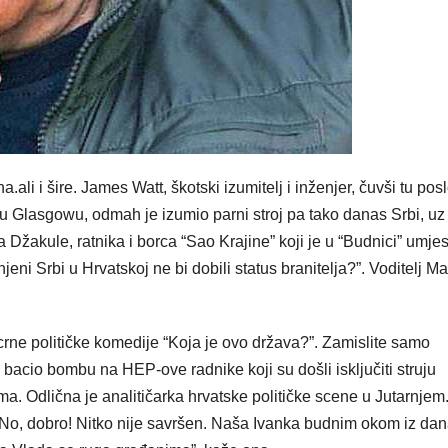
.ali i šire. James Watt, škotski izumitelj i inženjer, čuvši tu pos
u u Glasgowu, odmah je izumio parni stroj pa tako danas Srbi, uz
 Džakule, ratnika i borca “Sao Krajine” koji je u “Budnici” umje
ni Srbi u Hrvatskoj ne bi dobili status branitelja?”. Voditelj M
ne političke komedije “Koja je ovo država?”. Zamislite samo
 bacio bombu na HEP-ove radnike koji su došli isključiti struju
 Odlična je analitičarka hrvatske političke scene u Jutarnjem
. No, dobro! Nitko nije savršen. Naša Ivanka budnim okom iz dan