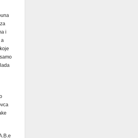
 puna
 za
ma i
 a
 koje
e samo
Vlada
ko
ovca
vake
A.B.e