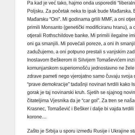
Pa kad je već tako, hajmo onda usporediti “liberaln
Poljsku. Za početak neka to ipak bude Mađarska. B
Mađarsku “Oni”. Mi godinama grlili MMF, a oni otjer
primili Monsanto (genetički modificiranu hranu), a 
otjerali Rothschildove banke. Mi primili ilegalne im
oni ga smanjili. Mi povećali poreze, a oni ih smanji
zadužujemo, a oni potpuno prestali s vanjskim za
Inoslavom Beškerom ili Silvijem Tomaševićem inzis
komunjarskom superiornošću jednostavno ne žele priz
zdrave pameti nego vjerojatno samo čuvaju svoja 
“prave demokracije” tadašnji novinari tvrdili ka
gorak je taj novinarski kruh. Sjetih se sjajnog nov
čitateljima Vjesnika da je “car gol”. Za tren se naš
Krasnec, Tomašević i Bešker i dalje bi vajda tvrdil
korone…
Zašto je Srbija u sporu između Rusije i Ukrajine st