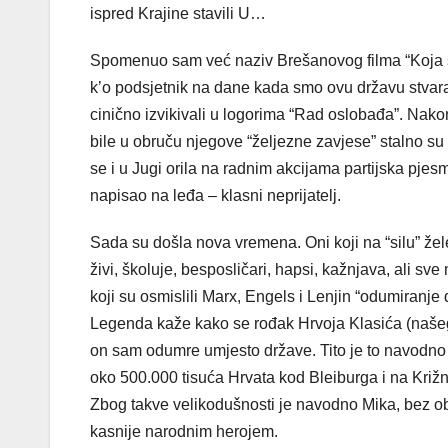
ispred Krajine stavili U…
Spomenuo sam već naziv Brešanovog filma “Koja smo
k’o podsjetnik na dane kada smo ovu državu stvara
cinično izvikivali u logorima “Rad oslobađa”. Nakon
bile u obruču njegove “željezne zavjese” stalno su p
se i u Jugi orila na radnim akcijama partijska pjesma
napisao na leđa – klasni neprijatelj.
Sada su došla nova vremena. Oni koji na “silu” že
živi, školuje, besposličari, hapsi, kažnjava, ali s
koji su osmislili Marx, Engels i Lenjin “odumiranje
Legenda kaže kako se rođak Hrvoja Klasića (našeg
on sam odumre umjesto države. Tito je to navodno 
oko 500.000 tisuća Hrvata kod Bleiburga i na Križn
Zbog takve velikodušnosti je navodno Mika, bez obz
kasnije narodnim herojem.