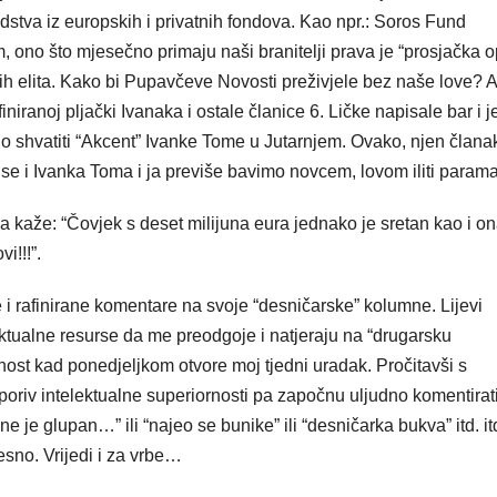
redstva iz europskih i privatnih fondova. Kao npr.: Soros Fund
, ono što mjesečno primaju naši branitelji prava je “prosjačka o
ih elita. Kako bi Pupavčeve Novosti preživjele bez naše love? A
afiniranoj pljački Ivanaka i ostale članice 6. Ličke napisale bar i 
ljno shvatiti “Akcent” Ivanke Tome u Jutarnjem. Ovako, njen člana
 se i Ivanka Toma i ja previše bavimo novcem, lovom iliti para
 kaže: “Čovjek s deset milijuna eura jednako je sretan kao i on
i!!!”.
i rafinirane komentare na svoje “desničarske” kolumne. Lijevi
elektualne resurse da me preodgoje i natjeraju na “drugarsku
nost kad ponedjeljkom otvore moj tjedni uradak. Pročitavši s
riv intelektualne superiornosti pa započnu uljudno komentirati
e je glupan…” ili “najeo se bunike” ili “desničarka bukva” itd. it
esno. Vrijedi i za vrbe…