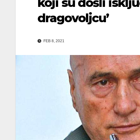
koji su došli iskl
dragovoljcu’
FEB 8, 2021