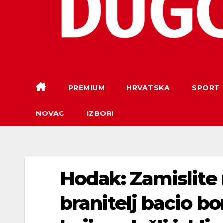
PREMIUM
HRVATSKA
SPORT
NOVAC
IZBORI
Hodak: Zamislite 
branitelj bacio 