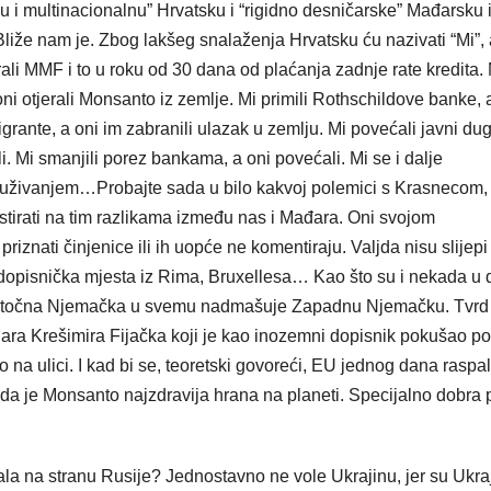
u i multinacionalnu” Hrvatsku i “rigidno desničarske” Mađarsku i
liže nam je. Zbog lakšeg snalaženja Hrvatsku ću nazivati “Mi”, 
ali MMF i to u roku od 30 dana od plaćanja zadnje rate kredita. 
oni otjerali Monsanto iz zemlje. Mi primili Rothschildove banke, 
igrante, a oni im zabranili ulazak u zemlju. Mi povećali javni dug
li. Mi smanjili porez bankama, a oni povećali. Mi se i dalje
duživanjem…Probajte sada u bilo kakvoj polemici s Krasnecom,
tirati na tim razlikama između nas i Mađara. Oni svojom
nati činjenice ili ih uopće ne komentiraju. Valjda nisu slijepi 
dopisnička mjesta iz Rima, Bruxellesa… Kao što su i nekada u
ko Istočna Njemačka u svemu nadmašuje Zapadnu Njemačku. Tvrd 
inara Krešimira Fijačka koji je kao inozemni dopisnik pokušao por
ao na ulici. I kad bi se, teoretski govoreći, EU jednog dana raspal
i da je Monsanto najzdravija hrana na planeti. Specijalno dobra p
ala na stranu Rusije? Jednostavno ne vole Ukrajinu, jer su Ukraj