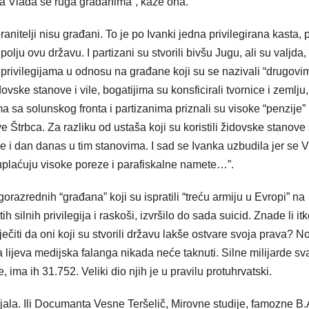
ma Vlada se ruga građanima”, kaže ona.
anitelji nisu građani. To je po Ivanki jedna privilegirana kasta,
polju ovu državu. I partizani su stvorili bivšu Jugu, ali su valjda,
im privilegijama u odnosu na građane koji su se nazivali “drugovi
ovske stanove i vile, bogatijima su konsficirali tvornice i zemlju,
ma sa solunskog fronta i partizanima priznali su visoke “penzije”
e Štrbca. Za razliku od ustaša koji su koristili židovske stanov
ive i dan danas u tim stanovima. I sad se Ivanka uzbudila jer se 
 uplaćuju visoke poreze i parafiskalne namete…”.
orazrednih “građana” koji su ispratili “treću armiju u Evropi” na
 silnih privilegija i raskoši, izvršilo do sada suicid. Znade li it
ječiti da oni koji su stvorili državu lakše ostvare svoja prava? N
la lijeva medijska falanga nikada neće taknuti. Silne milijarde s
ima ih 31.752. Veliki dio njih je u pravilu protuhrvatski.
ala. Ili Documanta Vesne Teršelič, Mirovne studije, famozne B.