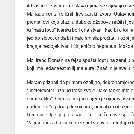
itd. osim državnih sredstava njima se slijevaju i s
Managementa i sličnih ljevičarski izvora. Uglavnom
prema lovi koja ulazi u duboke džepove naših lijev
tu “našu lovu” Ivanku boli ona stvar. I kad bi o toj r
jedino slovo, onda bi imalo smisla pročitati i ozbi
krajnje neobjektivan i činjenično nepotpun. Možda
Moj frend Roman na fejsu spušta loptu na zemlju pa
koji ima jedanaest milijuna eura. Znači nije sve u lov
Moram priznati da primam ozbiljne, dobronamjerne 
“intelektualci” uzalud troše svoje i tako tanke int
samokritiku”. Ono što im priznajem je njihova iskre
gađenjem “rigidnog desničara”, odmah ih obuzme po
Recimo, “Opet je prolupao…” ili “tko čita ove splačin
Valjda oni kad u šumi traže bukvu uvijek gledaju d