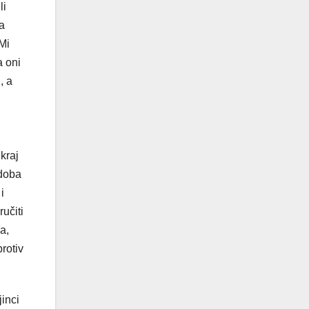
li
a
Mi
a oni
, a
kraj
 doba
i
učiti
a,
rotiv
inci