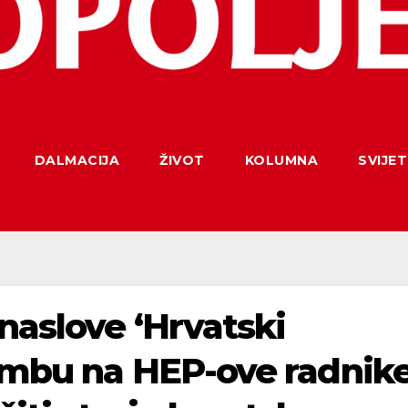
DALMACIJA
ŽIVOT
KOLUMNA
SVIJET
naslove ‘Hrvatski
bombu na HEP-ove radnik