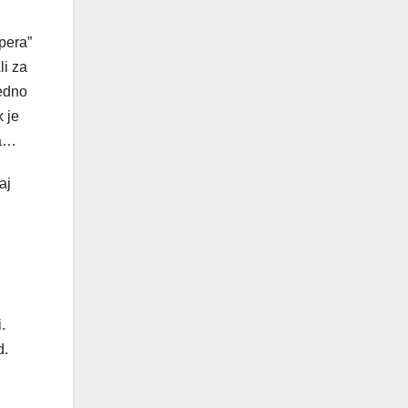
pera”
li za
jedno
k je
ma…
aj
.
d.