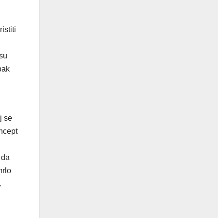
stiti
 su
pak
j se
oncept
 da
mrlo
.