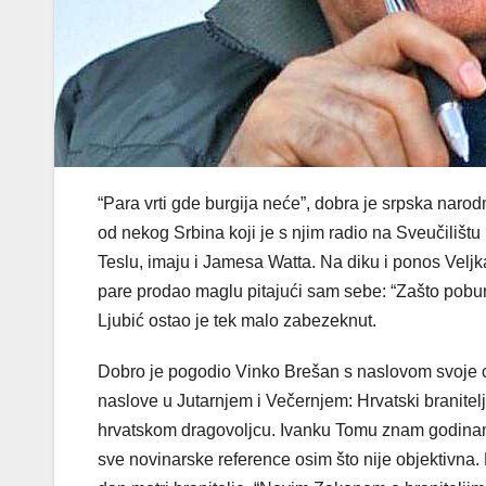
“Para vrti gde burgija neće”, dobra je srpska narodna
od nekog Srbina koji je s njim radio na Sveučilišt
Teslu, imaju i Jamesa Watta. Na diku i ponos Veljka
pare prodao maglu pitajući sam sebe: “Zašto pobunje
Ljubić ostao je tek malo zabezeknut.
Dobro je pogodio Vinko Brešan s naslovom svoje cr
naslove u Jutarnjem i Večernjem: Hrvatski branitelj
hrvatskom dragovoljcu. Ivanku Tomu znam godinama.
sve novinarske reference osim što nije objektivna