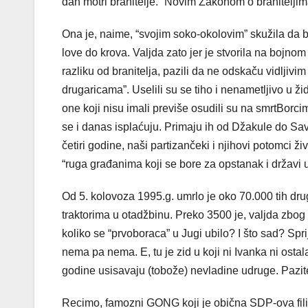
dan motri branitelje. “Novim Zakonom o branitelji
Ona je, naime, “svojim soko-okolovim” skužila da br
love do krova. Valjda zato jer je stvorila na bojnom 
razliku od branitelja, pazili da ne odskaču vidljiv
drugaricama”. Uselili su se tiho i nenametljivo u žid
one koji nisu imali previše osudili su na smrtBorci
se i danas isplaćuju. Primaju ih od Džakule do Sav
četiri godine, naši partizančeki i njihovi potomci ž
“ruga građanima koji se bore za opstanak i državi
Od 5. kolovoza 1995.g. umrlo je oko 70.000 tih drug
traktorima u otadžbinu. Preko 3500 je, valjda zbog tih
koliko se “prvoboraca” u Jugi ubilo? I što sad? Spri
nema pa nema. E, tu je zid u koji ni Ivanka ni osta
godine usisavaju (tobože) nevladine udruge. Pazite, 
Recimo, famozni GONG koji je obična SDP-ova filij