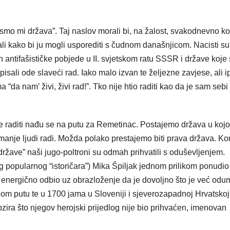
 mi država”. Taj naslov morali bi, na žalost, svakodnevno kori
li kako bi ju mogli usporediti s čudnom današnjicom. Nacisti su
 antifašističke pobjede u II. svjetskom ratu SSSR i države koje
isali ode slaveći rad. Iako malo izvan te željezne zavjese, ali i
 “da nam’ živi, živi rad!”. Tko nije htio raditi kao da je sam sebi
le raditi nađu se na putu za Remetinac. Postajemo država u kojo
ve manje ljudi radi. Možda polako prestajemo biti prava država. K
 države” naši jugo-poltroni su odmah prihvatili s oduševljenjem.
 popularnog “istoričara”) Mika Špiljak jednom prilikom ponudio
energično odbio uz obrazloženje da je dovoljno što je već odu
om putu te u 1700 jama u Sloveniji i sjeverozapadnoj Hrvatskoj
ira što njegov herojski prijedlog nije bio prihvaćen, imenovan