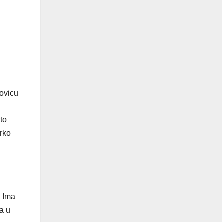
lovicu
sto
arko
. Ima
a u