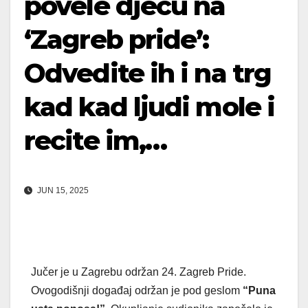
povele djecu na
‘Zagreb pride’:
Odvedite ih i na trg
kad kad ljudi mole i
recite im,…
JUN 15, 2025
Jučer je u Zagrebu održan 24. Zagreb Pride.
Ovogodišnji događaj održan je pod geslom
“Puna