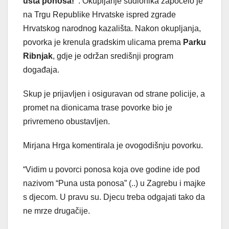
usta ponosa!”
. Okupljanje sudionika započelo je
na Trgu Republike Hrvatske ispred zgrade
Hrvatskog narodnog kazališta. Nakon okupljanja,
povorka je krenula gradskim ulicama prema
Parku
Ribnjak
, gdje je održan središnji program
događaja.
Skup je prijavljen i osiguravan od strane policije, a
promet na dionicama trase povorke bio je
privremeno obustavljen.
Mirjana Hrga komentirala je ovogodišnju povorku.
“Vidim u povorci ponosa koja ove godine ide pod
nazivom “Puna usta ponosa” (..) u Zagrebu i majke
s djecom. U pravu su. Djecu treba odgajati tako da
ne mrze drugačije.