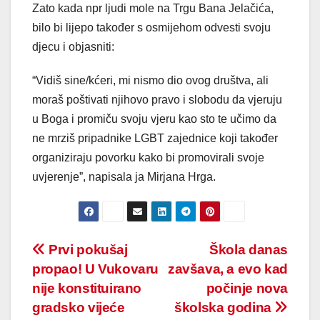
Zato kada npr ljudi mole na Trgu Bana Jelačića,
bilo bi lijepo također s osmijehom odvesti svoju
djecu i objasniti:
“Vidiš sine/kćeri, mi nismo dio ovog društva, ali
moraš poštivati njihovo pravo i slobodu da vjeruju
u Boga i promiču svoju vjeru kao sto te učimo da
ne mrziš pripadnike LGBT zajednice koji također
organiziraju povorku kako bi promovirali svoje
uvjerenje”, napisala ja Mirjana Hrga.
Post
Prvi pokušaj
Škola danas
propao! U Vukovaru
zavšava, a evo kad
navigation
nije konstituirano
počinje nova
gradsko vijeće
školska godina