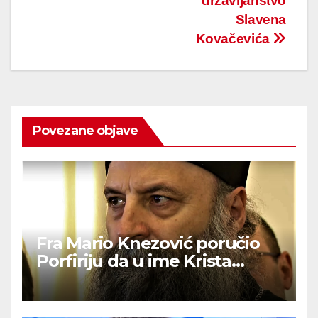
državljanstvo
Slavena
Kovačevića
Povezane objave
Fra Mario Knezović poručio
Porfiriju da u ime Krista
izvuče svoj narod iz ‘ralja laži i
mitova’