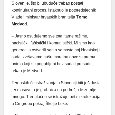
Slovenije, što bi ubuduće trebao postati
kontinuirani proces, istaknuo je potpredsjednik
Vlade i ministar hrvatskih branitelja T
omo
Medved
.
– Jasno osuđujemo sve totalitarne režime,
nacistički, fašistički i komunistički. Mi smo kao
generacija ostvarili san o samostalnoj Hrvatskoj i
sada izvršavamo našu moralnu obvezu prema
onima koji su pogubljeni bez suda i presude,
rekao je Medved.
Terenskih će istraživanja u Sloveniji biti još dosta
jer masovnih je grobnica na području te zemlje
mnogo. Trenutačno se istražuje pet mikrolokacija
u Crngrobu pokraj Škofje Loke.