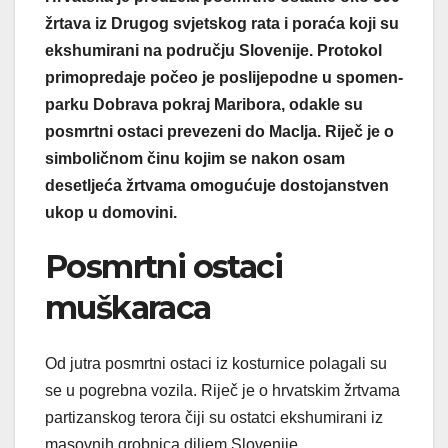
žrtava iz Drugog svjetskog rata i poraća koji su
ekshumirani na području Slovenije. Protokol
primopredaje počeo je poslijepodne u spomen-
parku Dobrava pokraj Maribora, odakle su
posmrtni ostaci prevezeni do Maclja. Riječ je o
simboličnom činu kojim se nakon osam
desetljeća žrtvama omogućuje dostojanstven
ukop u domovini.
Posmrtni ostaci
muškaraca
Od jutra posmrtni ostaci iz kosturnice polagali su
se u pogrebna vozila. Riječ je o hrvatskim žrtvama
partizanskog terora čiji su ostatci ekshumirani iz
masovnih grobnica diljem Slovenije.