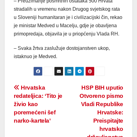
– Preuzimanje posmrtnih ostataka 500 Hrvata
stradalih u vremenu nakon Drugog svjetskog rata
u Sloveniji humanitaran je i civilizacijski čin, rekao
je ministar Medved u Macelju, gdje je obavljena
primopredaja, objavila je u priopćenju Vlada RH.
– Svaka žrtva zaslužuje dostojanstven ukop,
istaknuo je Medved.
Post
Hrvatska
HSP BIH uputio
redateljica: ‘Tito je
Otvoreno pismo
navigation
živio kao
Vladi Republike
poremećeni šef
Hrvatske:
narko-kartela’
Preispitajte
hrvatsko