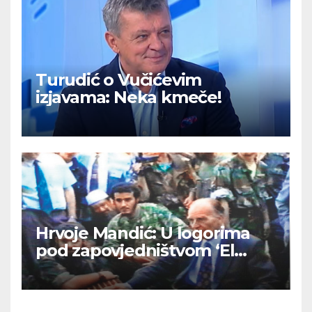
Turudić o Vučićevim
izjavama: Neka kmeče!
Hrvoje Mandić: U logorima
pod zapovjedništvom ‘El
Mudžahid’ u BiH su Hrvatima
ritualno odsijecali glave