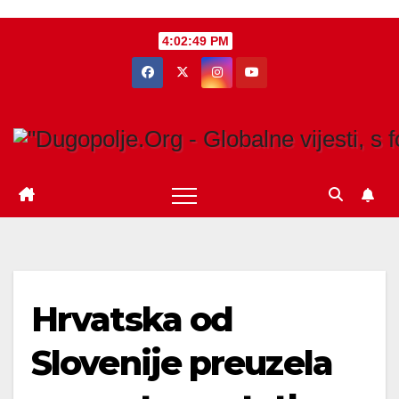
Skip
4:02:50 PM
to
content
Hrvatska od
Slovenije preuzela