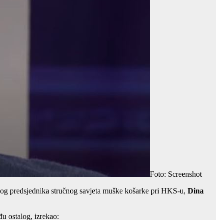
Foto: Screenshot
lnog predsjednika stručnog savjeta muške košarke pri HKS-u,
Dina
u ostalog, izrekao: