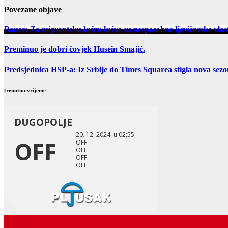
Povezane objave
Bauer: Za migrantsku krizu krive su nesposobne ljevičarske vlast
Preminuo je dobri čovjek Husein Smajić.
Predsjednica HSP-a: Iz Srbije do Times Squarea stigla nova sez
trenutno vrijeme