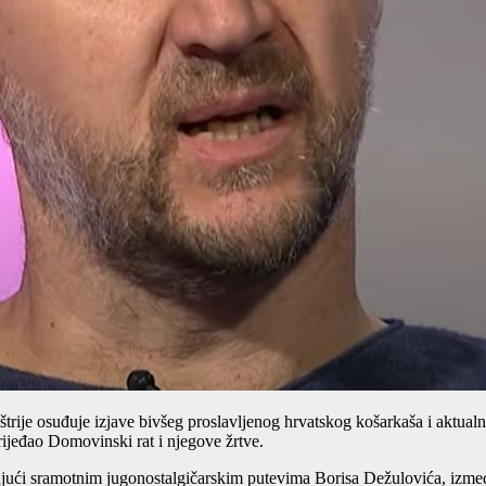
rije osuđuje izjave bivšeg proslavljenog hrvatskog košarkaša i aktua
vrijeđao Domovinski rat i njegove žrtve.
ajući sramotnim jugonostalgičarskim putevima Borisa Dežulovića, izmeđ