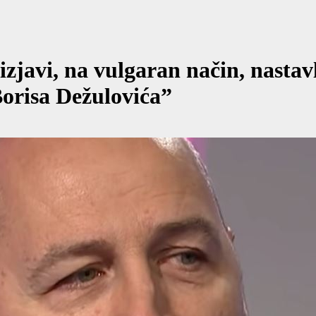
javi, na vulgaran način, nastav
orisa Dežulovića”