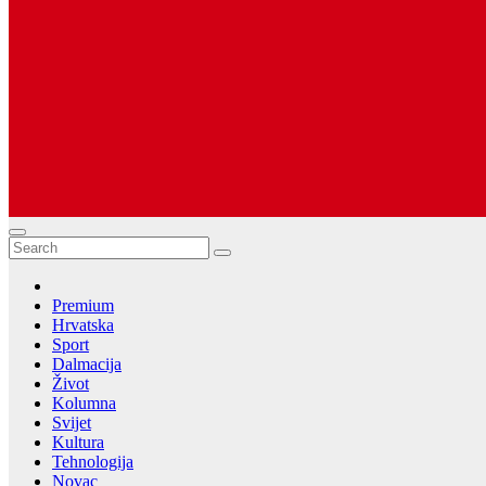
Dugopolje Portal
Najnovije vijesti Hrvatske, Dalmacije i Svijeta
Premium
Hrvatska
Sport
Dalmacija
Život
Kolumna
Svijet
Kultura
Tehnologija
Novac