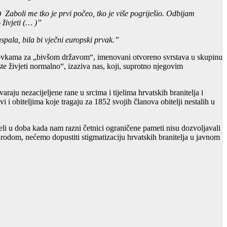
 Zaboli me tko je prvi počeo, tko je više pogriješio. Odbijam
 živjeti (… )”
spala, bila bi vječni europski prvak.”
ikovkama za „bivšom državom“, imenovani otvoreno svrstava u skupinu
ste živjeti normalno“, izaziva nas, koji, suprotno njegovim
aju nezacijeljene rane u srcima i tijelima hrvatskih branitelja i
avi i obiteljima koje tragaju za 1852 svojih članova obitelji nestalih u
jeli u doba kada nam razni četnici ograničene pameti nisu dozvoljavali
rodom, nećemo dopustiti stigmatizaciju hrvatskih branitelja u javnom