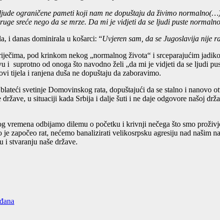
ve ljude ograničene pameti koji nam ne dopuštaju da živimo normalno(…)
ruge sreće nego da se mrze. Da mi je vidjeti da se ljudi puste normalno
a, i danas dominirala u košarci: “
Uvjeren sam, da se Jugoslavija nije ra
im riječima, pod krinkom nekog „normalnog života“ i srceparajućim jad
avu i suprotno od onoga što navodno želi „da mi je vidjeti da se ljudi pu
ovi tijela i ranjena duša ne dopuštaju da zaboravimo.
ateći svetinje Domovinskog rata, dopuštajući da se stalno i nanovo otvar
e države, u situaciji kada Srbija i dalje šuti i ne daje odgovore našoj drž
atnog vremena odbijamo dilemu o početku i krivnji nečega što smo proživ
je započeo rat, nećemo banalizirati velikosrpsku agresiju nad našim na
 i stvaranju naše države.
ađana