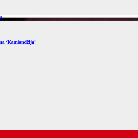
i.
ona ‘Kamiondžija’