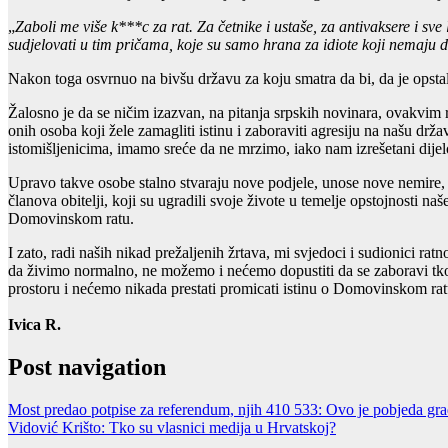
„
Zaboli me više k***c za rat. Za četnike i ustaše, za antivaksere i s
sudjelovati u tim pričama, koje su samo hrana za idiote koji nemaju d
Nakon toga osvrnuo na bivšu državu za koju smatra da bi, da je opstal
Žalosno je da se ničim izazvan, na pitanja srpskih novinara, ovakv
onih osoba koji žele zamagliti istinu i zaboraviti agresiju na našu drž
istomišljenicima, imamo sreće da ne mrzimo, iako nam izrešetani dijel
Upravo takve osobe stalno stvaraju nove podjele, unose nove nemire, bl
članova obitelji, koji su ugradili svoje živote u temelje opstojnosti naš
Domovinskom ratu.
I zato, radi naših nikad prežaljenih žrtava, mi svjedoci i sudionici r
da živimo normalno, ne možemo i nećemo dopustiti da se zaboravi tko 
prostoru i nećemo nikada prestati promicati istinu o Domovinskom ratu
Ivica R.
Post navigation
Most predao potpise za referendum, njih 410 533: Ovo je pobjeda gr
Vidović Krišto: Tko su vlasnici medija u Hrvatskoj?