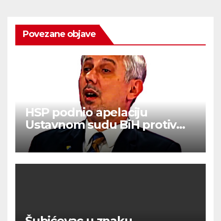
Povezane objave
HSP podnio apelaciju
Ustavnom sudu BiH protiv
ovjere kandidature Slavena
Kovačevića
Šubićevac u znaku