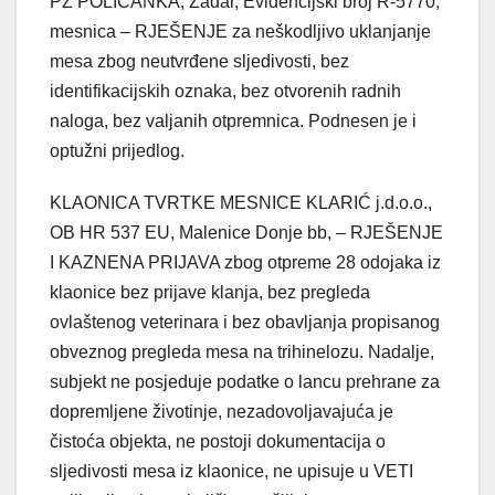
PZ POLIČANKA, Zadar, Evidencijski broj R-5770,
mesnica – RJEŠENJE za neškodljivo uklanjanje
mesa zbog neutvrđene sljedivosti, bez
identifikacijskih oznaka, bez otvorenih radnih
naloga, bez valjanih otpremnica. Podnesen je i
optužni prijedlog.
KLAONICA TVRTKE MESNICE KLARIĆ j.d.o.o.,
OB HR 537 EU, Malenice Donje bb, – RJEŠENJE
I KAZNENA PRIJAVA zbog otpreme 28 odojaka iz
klaonice bez prijave klanja, bez pregleda
ovlaštenog veterinara i bez obavljanja propisanog
obveznog pregleda mesa na trihinelozu. Nadalje,
subjekt ne posjeduje podatke o lancu prehrane za
dopremljene životinje, nezadovoljavajuća je
čistoća objekta, ne postoji dokumentacija o
sljedivosti mesa iz klaonice, ne upisuje u VETI