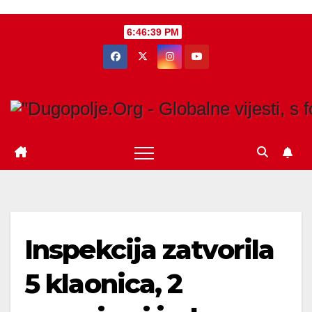
Skip
6:46:40 PM
to
content
Inspekcija zatvorila
5 klaonica, 2