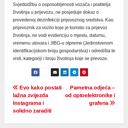
Svjedodžbu o osposobljenosti vozača i pratitelja
životinja u prijevozu, ne posjeduje dokaz o
provedenoj dezinfekciji prijevoznog sredstva. Kao
prijevoznik za vozilo koje je koristio za prijevoz
životinja, ne vodi evidenciju o mjestu, datumu,
vremenu utovara i JIBG-u otpreme (Jedinstvenom
identifikacijskom broju gospodarstva) i odredišta te
vrsti, kategoriji i broju životinja koje se prevoze.
Post
Evo kako postati
Pametna odjeća –
lažna zvijezda
od optoelektronike i
navigation
Instagrama i
grafena
solidno zaraditi