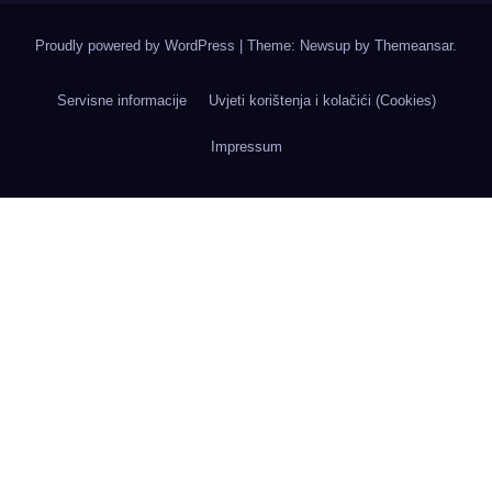
Proudly powered by WordPress
|
Theme: Newsup by
Themeansar
.
Servisne informacije
Uvjeti korištenja i kolačići (Cookies)
Impressum