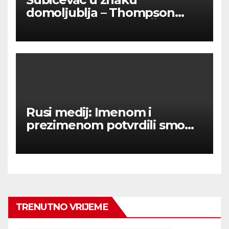
domoljublja – Thompson
okupio tisuće ljudi u Šibeniku
Rusi medij: Imenom i
prezimenom potvrdili smo
236 000 Rusa poginulih u
Ukraini.
TRENUTNO VRIJEME