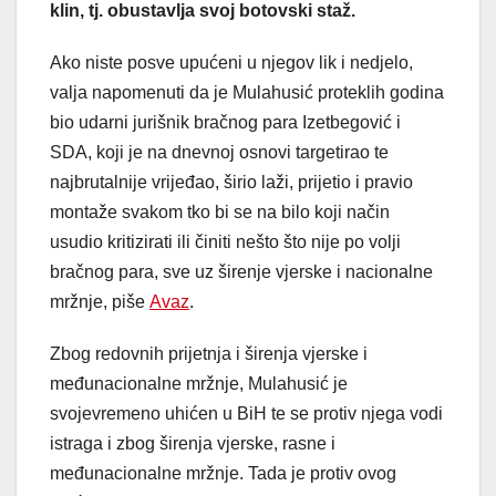
klin, tj. obustavlja svoj botovski staž.
Ako niste posve upućeni u njegov lik i nedjelo,
valja napomenuti da je Mulahusić proteklih godina
bio udarni jurišnik bračnog para Izetbegović i
SDA, koji je na dnevnoj osnovi targetirao te
najbrutalnije vrijeđao, širio laži, prijetio i pravio
montaže svakom tko bi se na bilo koji način
usudio kritizirati ili činiti nešto što nije po volji
bračnog para, sve uz širenje vjerske i nacionalne
mržnje, piše
Avaz
.
Zbog redovnih prijetnja i širenja vjerske i
međunacionalne mržnje, Mulahusić je
svojevremeno uhićen u BiH te se protiv njega vodi
istraga i zbog širenja vjerske, rasne i
međunacionalne mržnje. Tada je protiv ovog