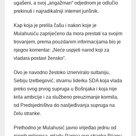
ugašeni, a svoj „angažman“ odjednom je odlučio
prekinuti i najradikalniji internet jurišnik.
Kap koja je prelila čašu i nakon koje je
Mulahusiću zaprijećeno da mora prestati sa svojim
trovanjem, prema pouzdanim informacijama bio je
njegov komentar: „Neće uspjeti narod koji za
vladara postavi žensko“.
Ovo je navodno žestoko iznerviralo sultaniju,
Sebiju Izetbegović, stvarnu liderku SDA koja vlada
preko svog prvog supruga u Bošnjaka i koja nije
krila ambicije i za službeno preuzimanje kormila,
od Predsjedništva do nasljeđivanja supruga na
čelu stranke.
Prethodno je Mulahusić javno vrijeđao jednu od
njenih miljenica, mladu članicu ove stranke Rijanu