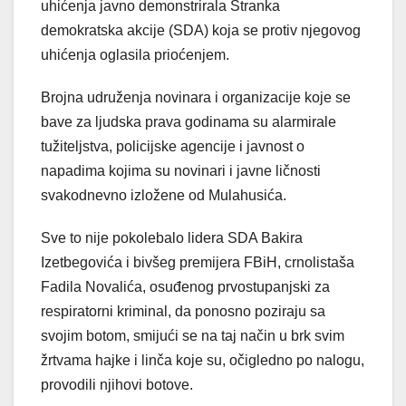
uhićenja javno demonstrirala Stranka
demokratska akcije (SDA) koja se protiv njegovog
uhićenja oglasila prioćenjem.
Brojna udruženja novinara i organizacije koje se
bave za ljudska prava godinama su alarmirale
tužiteljstva, policijske agencije i javnost o
napadima kojima su novinari i javne ličnosti
svakodnevno izložene od Mulahusića.
Sve to nije pokolebalo lidera SDA Bakira
Izetbegovića i bivšeg premijera FBiH, crnolistaša
Fadila Novalića, osuđenog prvostupanjski za
respiratorni kriminal, da ponosno poziraju sa
svojim botom, smijući se na taj način u brk svim
žrtvama hajke i linča koje su, očigledno po nalogu,
provodili njihovi botove.