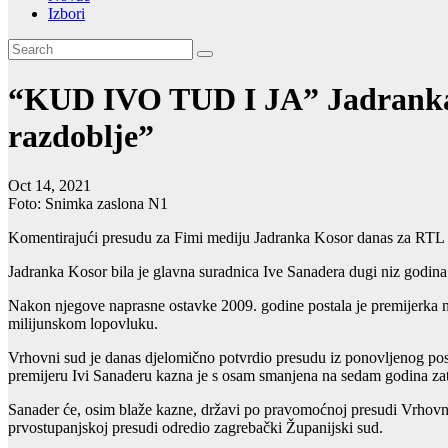
Izbori
“KUD IVO TUD I JA” Jadranka K
razdoblje”
Oct 14, 2021
Foto: Snimka zaslona N1
Komentirajući presudu za Fimi mediju Jadranka Kosor danas za RTL Di
Jadranka Kosor bila je glavna suradnica Ive Sanadera dugi niz godina.
Nakon njegove naprasne ostavke 2009. godine postala je premijerka na 
milijunskom lopovluku.
Vrhovni sud je danas djelomično potvrdio presudu iz ponovljenog postu
premijeru Ivi Sanaderu kazna je s osam smanjena na sedam godina za
Sanader će, osim blaže kazne, državi po pravomoćnoj presudi Vrhovno
prvostupanjskoj presudi odredio zagrebački Županijski sud.