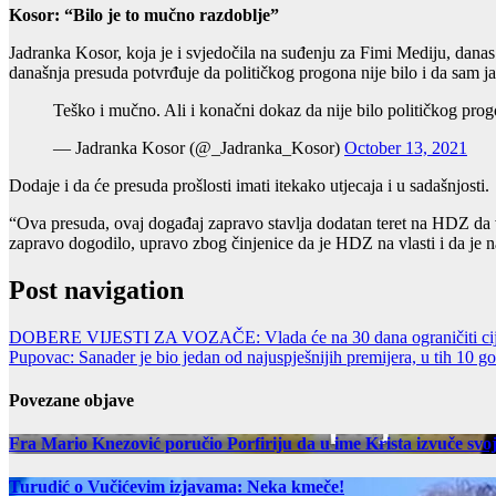
Kosor: “Bilo je to mučno razdoblje”
Jadranka Kosor, koja je i svjedočila na suđenju za Fimi Mediju, dana
današnja presuda potvrđuje da političkog progona nije bilo i da sam j
Teško i mučno. Ali i konačni dokaz da nije bilo političkog prog
— Jadranka Kosor (@_Jadranka_Kosor)
October 13, 2021
Dodaje i da će presuda prošlosti imati itekako utjecaja i u sadašnjosti.
“Ova presuda, ovaj događaj zapravo stavlja dodatan teret na HDZ da vi
zapravo dogodilo, upravo zbog činjenice da je HDZ na vlasti i da je na
Post navigation
DOBERE VIJESTI ZA VOZAČE: Vlada će na 30 dana ograničiti cijen
Pupovac: Sanader je bio jedan od najuspješnijih premijera, u tih 10 
Povezane objave
Fra Mario Knezović poručio Porfiriju da u ime Krista izvuče svoj n
Turudić o Vučićevim izjavama: Neka kmeče!