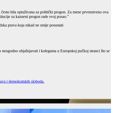
 često bila optuživana za politički progon. Za mene prvenstveno ova
titucije za kazneni progon rade svoj posao.”
dska prava koja nikad ne smije posustati
rlo neugodno objašnjavati i kolegama u Europskoj pučkoj stranci što se
rava i demokratskih sloboda.