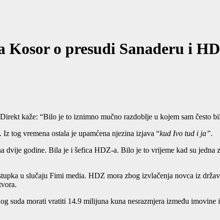
osor o presudi Sanaderu i HDZ
rekt kaže: “Bilo je to iznimno mučno razdoblje u kojem sam često bila
 Iz tog vremena ostala je upamćena njezina izjava “
kud Ivo tud i ja”
.
dvije godine. Bila je i šefica HDZ-a. Bilo je to vrijeme kad su jedna 
pka u slučaju Fimi media. HDZ mora zbog izvlačenja novca iz državnih i
tvora.
g suda morati vratiti 14.9 milijuna kuna nesrazmjera između imovine i