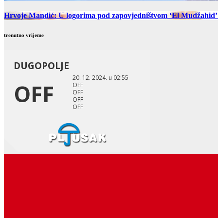
Hrvoje Mandić: U logorima pod zapovjedništvom ‘El Mudžahid’ u
trenutno vrijeme