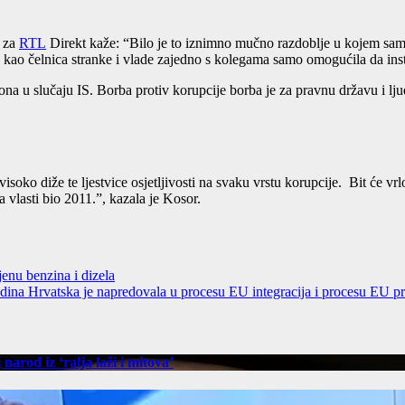
s za
RTL
Direkt kaže: “Bilo je to iznimno mučno razdoblje u kojem sam
a kao čelnica stranke i vlade zajedno s kolegama samo omogućila da ins
ona u slučaju IS. Borba protiv korupcije borba je za pravnu državu i lju
soko diže te ljestvice osjetljivosti na svaku vrstu korupcije. Bit će v
 vlasti bio 2011.”, kazala je Kosor.
u benzina i dizela
godina Hrvatska je napredovala u procesu EU integracija i procesu EU p
arod iz ‘ralja laži i mitova’