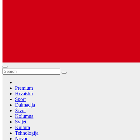
Dugopolje Portal
Najnovije vijesti Hrvatske, Dalmacije i Svijeta
Premium
Hrvatska
Sport
Dalmacija
Život
Kolumna
Svijet
Kultura
Tehnologija
Novac