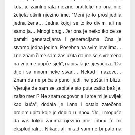
koja je zaintrigirala njezine pratitelje no ona nije
željela otkriti njezino ime. “Meni je to proslijedila
jedna žena… Jedna kojoj se toliko divim, ali ne
samo ja… Mnogi drugi. Jer ona je netko tko će se
pamtiti generacijama i generacijama. Ona je
stvarno jedna jedina. Posebna na svim levelima…
I ne znam čime sam zaslužila da me se s vremena
na vrijeme uopće sjeti”, napisala je pjevačica. “Da
dijeli sa mnom neke stvari… Nekad i nazove…
Znam da ne priča s puno ljudi, ne pušta ih blizu.
Vjerujte da sam se zapitala sto puta zašto baš ja,
zašto meni? Ne znam odgovor, ali srce mi je uvijek
kao kuća”, dodala je Lana i ostala zatečena
brojem upita koje je dobila u inbox. “Je li moguće
da vas toliko zanima njezino ime, inbox će mi
eksplodirati… Nikad, ali nikad vam ne bi palo na