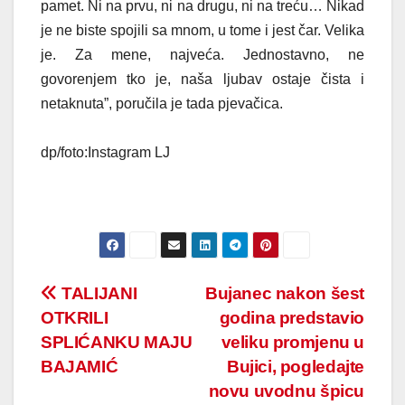
pamet. Ni na prvu, ni na drugu, ni na treću… Nikad
je ne biste spojili sa mnom, u tome i jest čar. Velika
je. Za mene, najveća. Jednostavno, ne
govorenjem tko je, naša ljubav ostaje čista i
netaknuta”, poručila je tada pjevačica.
dp/foto:Instagram LJ
Post
TALIJANI
Bujanec nakon šest
OTKRILI
godina predstavio
navigation
SPLIĆANKU MAJU
veliku promjenu u
BAJAMIĆ
Bujici, pogledajte
novu uvodnu špicu