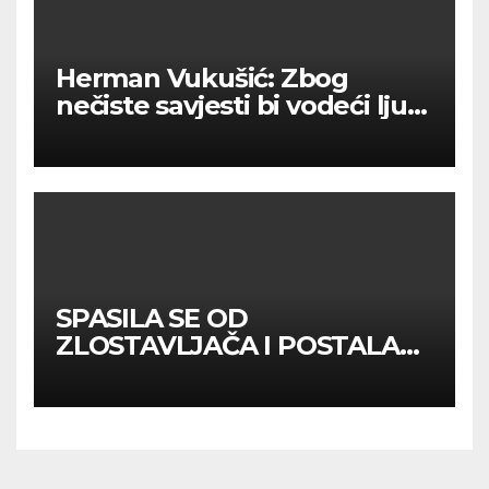
Herman Vukušić: Zbog
nečiste savjesti bi vodeći ljudi
u Hrvatskoj danas mogli
oboljeti od ‘partizanske
bolesti’
SPASILA SE OD
ZLOSTAVLJAČA I POSTALA
LEGENDA Konačni oproštaj
Tine Turner