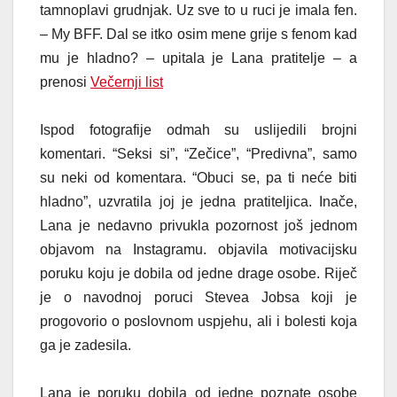
tamnoplavi grudnjak. Uz sve to u ruci je imala fen.
– My BFF. Dal se itko osim mene grije s fenom kad
mu je hladno? – upitala je Lana pratitelje – a
prenosi
Večernji list
Ispod fotografije odmah su uslijedili brojni
komentari. “Seksi si”, “Zečice”, “Predivna”, samo
su neki od komentara. “Obuci se, pa ti neće biti
hladno”, uzvratila joj je jedna pratiteljica. Inače,
Lana je nedavno privukla pozornost još jednom
objavom na Instagramu. objavila motivacijsku
poruku koju je dobila od jedne drage osobe. Riječ
je o navodnoj poruci Stevea Jobsa koji je
progovorio o poslovnom uspjehu, ali i bolesti koja
ga je zadesila.
Lana je poruku dobila od jedne poznate osobe