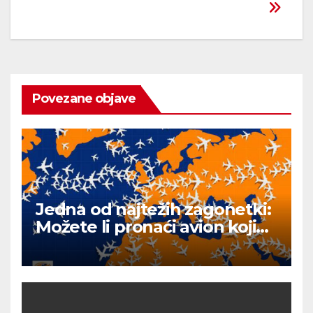
Povezane objave
Jedna od najtežih zagonetki:
Možete li pronaći avion koji
leti u suprotnom smjeru od
ostalih?