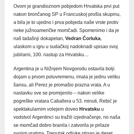
Ovom je grandioznom pobjedom Hrvatska prvi put
nakon brončanog SP u Francuskoj prošla skupinu,
a bila je to ujedno i prva pobjeda naše vrste protiv
neke južnoameričke momčadi. Spomenimo i da je
naš tadašnji dokapetan,
Vedran Ćorluka
,
ulaskom u igru u sudačkoj nadoknadi upisao svoj
jubilarni, 100. nastup za Hrvatsku…
Argentina je u Nižnjem Novgorodu ostavila bolji
dojam u prvom poluvremenu, imala je jednu veliku
šansu, ali Perez je promašio prazna vrata. A u
nastavku sve se promijenilo – nakon velike
pogreške vratara Caballera u 53. minuti, Rebić je
spektakularnim volejem doveo
Hrvatsku
u
vodstvo! Argentinci su tražili izjednačenje, no naša
se momčad dobro branila i zatvorila je prilaze
svojim vratima. Trenutak odluke stigao je deset