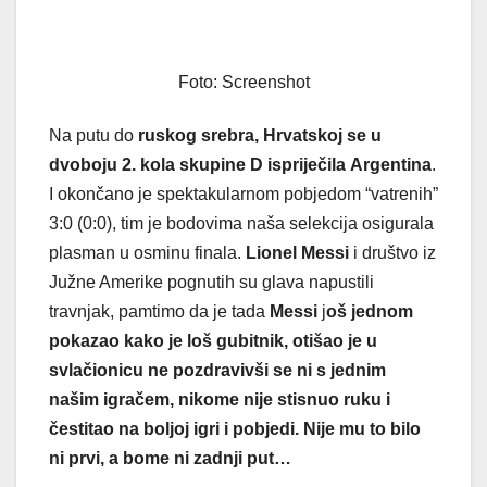
Foto: Screenshot
Na putu do
ruskog srebra, Hrvatskoj se u
dvoboju 2. kola skupine D ispriječila
Argentina
.
I okončano je spektakularnom pobjedom “vatrenih”
3:0 (0:0), tim je bodovima naša selekcija osigurala
plasman u osminu finala.
Lionel Messi
i društvo iz
Južne Amerike pognutih su glava napustili
travnjak, pamtimo da je tada
Messi
j
oš jednom
pokazao kako je loš gubitnik, otišao je u
svlačionicu ne pozdravivši se ni s jednim
našim igračem, nikome nije stisnuo ruku i
čestitao na boljoj igri i pobjedi. Nije mu to bilo
ni prvi, a bome ni zadnji put…