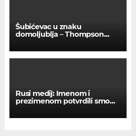
Šubićevac u znaku
domoljublja – Thompson
okupio tisuće ljudi u Šibeniku
Rusi medij: Imenom i
prezimenom potvrdili smo
236 000 Rusa poginulih u
Ukraini.