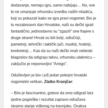
dodavanje, nemaju igru, samo nabijaju… No, sve
to ne umanjuje vrhunsku izvedbu naših mladića,
koji su pokazali kako se igra pravi nogomet. Bio je
to nezaboravni dan Hrvatske, naši su dečki igrali
fantastično, jednostavno su “zgazili” one frajere s
druge strane! Hrvati su bili bolji, odlučniji,
pametniji, tehnički i taktički jači, mudriji, hrabriji,
konkretniji… Kao da su naši dečki imali nebeski
blagoslov da odigraju takvu, vrhunsku utakmicu –
zaključio je neponovljivi “Amigo”.
Oduševljen je bio i još jedan pokojni hrvatski
nogometni velikan,
Zlatko Kranjčar
:
– Bilo je fascinantno, gotovo da smo odigrali bez
ijedne pogreške i rezultat zapravo odražava
stvarno stanje viđenog na travnjaku. Ovakva