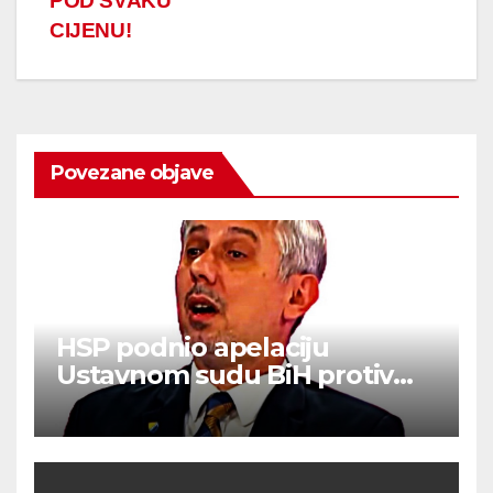
POD SVAKU
CIJENU!
Povezane objave
HSP podnio apelaciju
Ustavnom sudu BiH protiv
ovjere kandidature Slavena
Kovačevića