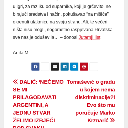
u igri, za razliku od suparnika, koji je grčevito, ne
birajući sredstva i način, pokušavao “na mišiće”
okrenuti utakmicu na svoju stranu. Ali, te večeri
ništa nisu mogli, nogometno raspjevana Hrvatska
sve nas je oduševila… – donosi
Jutarnji list
Anita M.
Post
DALIĆ: ‘NEĆEMO
Tomašević o gradu
SE MI
u kojem nema
navigation
PRILAGOĐAVATI
diskriminacije?!
ARGENTINI, A
Evo što mu
JEDNU STVAR
poručuje Marko
ŽELIMO IZBJEĆI
Krznarić