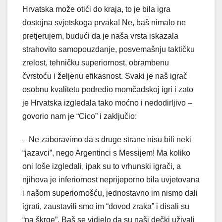
Hrvatska može otići do kraja, to je bila igra
dostojna svjetskoga prvaka! Ne, baš nimalo ne
pretjerujem, budući da je naša vrsta iskazala
strahovito samopouzdanje, posvemašnju taktičku
zrelost, tehničku superiornost, obrambenu
čvrstoću i željenu efikasnost. Svaki je naš igrač
osobnu kvalitetu podredio momčadskoj igri i zato
je Hrvatska izgledala tako moćno i nedodirljivo –
govorio nam je “Cico” i zaključio:
– Ne zaboravimo da s druge strane nisu bili neki
“jazavci”, nego Argentinci s Messijem! Ma koliko
oni loše izgledali, ipak su to vrhunski igrači, a
njihova je inferiornost neprijeporno bila uvjetovana
i našom superiornošću, jednostavno im nismo dali
igrati, zaustavili smo im “dovod zraka” i disali su
“na škrge”. Baš se vidjelo da su naši dečki uživali