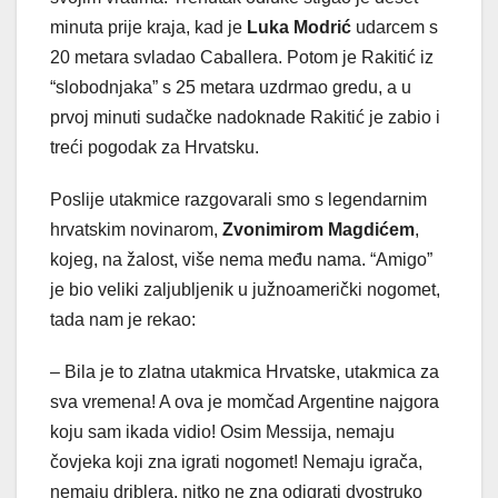
minuta prije kraja, kad je
Luka Modrić
udarcem s
20 metara svladao Caballera. Potom je Rakitić iz
“slobodnjaka” s 25 metara uzdrmao gredu, a u
prvoj minuti sudačke nadoknade Rakitić je zabio i
treći pogodak za Hrvatsku.
Poslije utakmice razgovarali smo s legendarnim
hrvatskim novinarom,
Zvonimirom Magdićem
,
kojeg, na žalost, više nema među nama. “Amigo”
je bio veliki zaljubljenik u južnoamerički nogomet,
tada nam je rekao:
– Bila je to zlatna utakmica Hrvatske, utakmica za
sva vremena! A ova je momčad Argentine najgora
koju sam ikada vidio! Osim Messija, nemaju
čovjeka koji zna igrati nogomet! Nemaju igrača,
nemaju driblera, nitko ne zna odigrati dvostruko