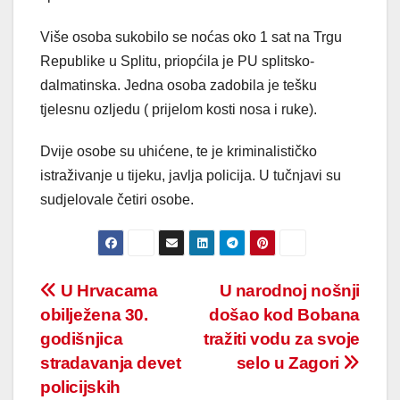
Više osoba sukobilo se noćas oko 1 sat na Trgu
Republike u Splitu, priopćila je PU splitsko-
dalmatinska. Jedna osoba zadobila je tešku
tjelesnu ozljedu ( prijelom kosti nosa i ruke).
Dvije osobe su uhićene, te je kriminalističko
istraživanje u tijeku, javlja policija. U tučnjavi su
sudjelovale četiri osobe.
Post
U Hrvacama
U narodnoj nošnji
obilježena 30.
došao kod Bobana
navigation
godišnjica
tražiti vodu za svoje
stradavanja devet
selo u Zagori
policijskih