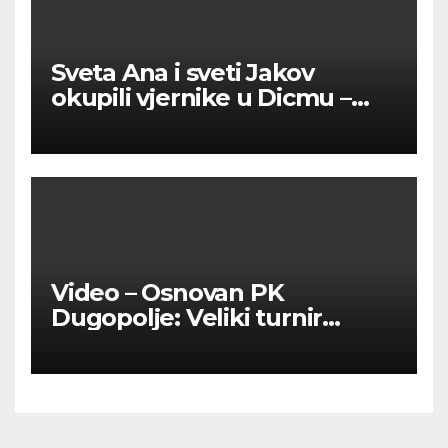
Sveta Ana i sveti Jakov
okupili vjernike u Dicmu –
vjera, tradicija i zajedništvo
ispunili župu
Video – Osnovan PK
Dugopolje: Veliki turnir
okupio ljubitelje pikada