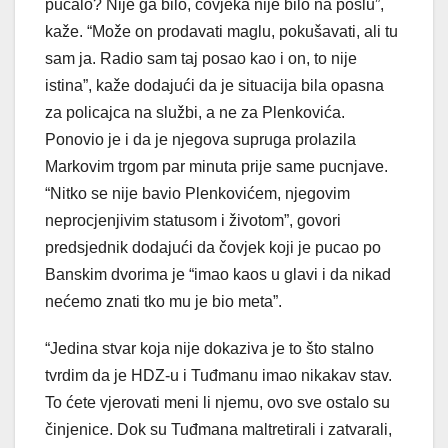
pucalo? Nije ga bilo, čovjeka nije bilo na poslu”,
kaže. “Može on prodavati maglu, pokušavati, ali tu
sam ja. Radio sam taj posao kao i on, to nije
istina”, kaže dodajući da je situacija bila opasna
za policajca na službi, a ne za Plenkovića.
Ponovio je i da je njegova supruga prolazila
Markovim trgom par minuta prije same pucnjave.
“Nitko se nije bavio Plenkovićem, njegovim
neprocjenjivim statusom i životom”, govori
predsjednik dodajući da čovjek koji je pucao po
Banskim dvorima je “imao kaos u glavi i da nikad
nećemo znati tko mu je bio meta”.
“Jedina stvar koja nije dokaziva je to što stalno
tvrdim da je HDZ-u i Tuđmanu imao nikakav stav.
To ćete vjerovati meni li njemu, ovo sve ostalo su
činjenice. Dok su Tuđmana maltretirali i zatvarali,