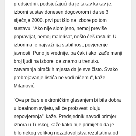
predsjednik podsjećajući da je takav kakav je,
izborni sustav donesen dogovorom i da se 3.
siječnja 2000. prvi put išlo na izbore po tom
sustavu. “Ako nije slomljeno, nemoj previše
popravljat, nemoj malerisat, nešto ćeš rasturit. U
izborima je najvažnija stabilnost, povjerenje
javnosti. Puno je vrednije, pa čak i ako izađe manji
broj ljudi na izbore, da znamo u trenutku
zatvaranja biračkih mjesta da je sve čisto. Svako
prebrojavanje listića ne vodi ničemu”, kaže
Milanović.
“Ova priča s elektroničkim glasanjem bi bila dobra
u idealnom svijetu, ali će proizvesti oluju
nepovjerenja”, kaže. Predsjednik navodi primjer
izbora u Turskoj, kaže kako nije primijetio da je
bilo nekog velikog nezadovoljstva rezultatima od