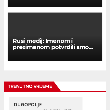
Rusi medij: Imenom i
prezimenom potvrdili smo
236 000 Rusa poginulih u
Ukraini.
TRENUTNO VRIJEME