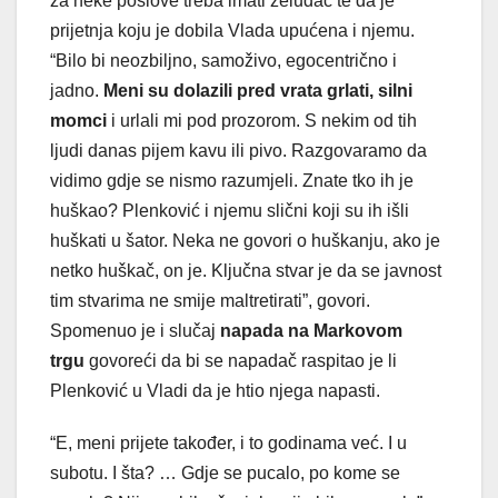
za neke poslove treba imati želudac te da je
prijetnja koju je dobila Vlada upućena i njemu.
“Bilo bi neozbiljno, samoživo, egocentrično i
jadno.
Meni su dolazili pred vrata grlati, silni
momci
i urlali mi pod prozorom. S nekim od tih
ljudi danas pijem kavu ili pivo. Razgovaramo da
vidimo gdje se nismo razumjeli. Znate tko ih je
huškao? Plenković i njemu slični koji su ih išli
huškati u šator. Neka ne govori o huškanju, ako je
netko huškač, on je. Ključna stvar je da se javnost
tim stvarima ne smije maltretirati”, govori.
Spomenuo je i slučaj
napada na Markovom
trgu
govoreći da bi se napadač raspitao je li
Plenković u Vladi da je htio njega napasti.
“E, meni prijete također, i to godinama već. I u
subotu. I šta? … Gdje se pucalo, po kome se