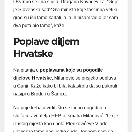
Osvrnuo se i na slučaj Dragana Kovačevića. “Gdje
je Slovenska sad? Svi ministri koje fascinira veliki
grad su išli tamo kartati, a ja ih nisam vidio jer sam
dva puta bio tamo”, kaže.
Poplave diljem
Hrvatske
Na pitanja o
poplavama koje su pogodile
dijelove Hrvatske
, Milanović se prisjetio poplava
u Gunji. Kaže kako bi bila katastrofa da su puknuli
nasipi u Brodu i u Šamcu.
Najprije treba utvrditi što se točno dogodilo u
slučaju ravnatelja HEP-a, smatra Milanović. “On je
iz istog mjesta kao i pola Plenkovićeve Vlade. …
Čovjek je tamo naslijedio čudo. Jednom sam ga