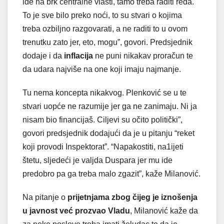
ide na brk centralne vlasti, tamo treba raditi reda.
To je sve bilo preko noći, to su stvari o kojima
treba ozbiljno razgovarati, a ne raditi to u ovom
trenutku zato jer, eto, mogu”, govori. Predsjednik
dodaje i da
inflacija
ne puni nikakav proračun te
da udara najviše na one koji imaju najmanje.
Tu nema koncepta nikakvog. Plenković se u te
stvari uopće ne razumije jer ga ne zanimaju. Ni ja
nisam bio financijaš. Ciljevi su očito politički”,
govori predsjednik dodajući da je u pitanju “reket
koji provodi Inspektorat”. “Napakostiti, na1ijeti
štetu, sljedeći je valjda Duspara jer mu ide
predobro pa ga treba malo zgazit”, kaže Milanović.
Na pitanje o
prijetnjama zbog čijeg je iznošenja
u javnost već prozvao Vladu
, Milanović kaže da