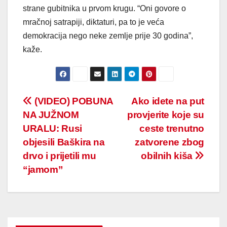
strane gubitnika u prvom krugu. “Oni govore o
mračnoj satrapiji, diktaturi, pa to je veća
demokracija nego neke zemlje prije 30 godina”,
kaže.
Post
(VIDEO) POBUNA
Ako idete na put
NA JUŽNOM
provjerite koje su
navigation
URALU: Rusi
ceste trenutno
objesili Baškira na
zatvorene zbog
drvo i prijetili mu
obilnih kiša
“jamom”