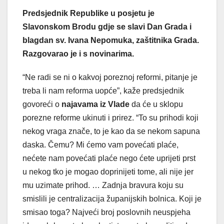
Predsjednik Republike u posjetu je
Slavonskom Brodu gdje se slavi Dan Grada i
blagdan sv. Ivana Nepomuka, zaštitnika Grada.
Razgovarao je i s novinarima.
“Ne radi se ni o kakvoj poreznoj reformi, pitanje je
treba li nam reforma uopće”, kaže predsjednik
govoreći o
najavama iz Vlade
da će u sklopu
porezne reforme ukinuti i prirez. “To su prihodi koji
nekog vraga znače, to je kao da se nekom sapuna
daska. Čemu? Mi ćemo vam povećati plaće,
nećete nam povećati plaće nego ćete uprijeti prst
u nekog tko je mogao doprinijeti tome, ali nije jer
mu uzimate prihod. … Zadnja bravura koju su
smislili je centralizacija županijskih bolnica. Koji je
smisao toga? Najveći broj poslovnih neuspjeha