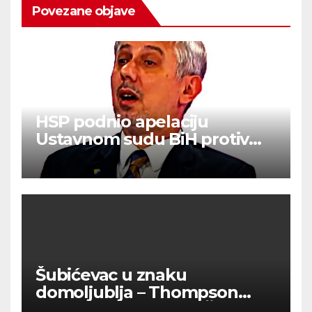
Povezane objave
HSP podnio apelaciju
Ustavnom sudu BiH protiv
ovjere kandidature Slavena
Kovačevića
Šubićevac u znaku
domoljublja – Thompson
okupio tisuće ljudi u Šibeniku