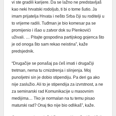
vi ste gradili karijere. Da se lažno ne predstavljaš
kao neki hrvatski rodoljub, ti bi o tome šutio. Ja
imam prijatelja Hrvata i nešto Srba čiji su roditelji u
to vrijeme radili. Tuđman je bio komesar pa se
promijenio i išao u zatvor dok su Plenkovići
uživali. … Pitajte gospodina partijskog gojenca što
je od onoga što sam rekao neistina”, kaže
predsjednik.
“Drugačije se ponašaj pa ćeš imati i drugačiji
tretman, nema tu cmizdrenja i slinjenja. Moj
punoljetni sin je dobio stipendiju. Pa deri ga ako
nije zaslužio. Ali to je stipendija za izvrstnost, a ne
za seminarski rad Komunikacije u masovnim
medijima… Tko je normalan na tu temu pisao
maturski rad? Onaj tko nije bio odlikaš”, kaže.