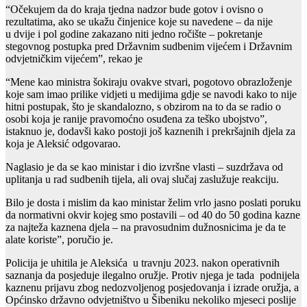
“Očekujem da do kraja tjedna nadzor bude gotov i ovisno o
rezultatima, ako se ukažu činjenice koje su navedene – da nije
u dvije i pol godine zakazano niti jedno ročište – pokretanje
stegovnog postupka pred Državnim sudbenim vijećem i Državnim
odvjetničkim vijećem”, rekao je
“Mene kao ministra šokiraju ovakve stvari, pogotovo obrazloženje
koje sam imao prilike vidjeti u medijima gdje se navodi kako to nije
hitni postupak, što je skandalozno, s obzirom na to da se radio o
osobi koja je ranije pravomoćno osuđena za teško ubojstvo”,
istaknuo je, dodavši kako postoji još kaznenih i prekršajnih djela za
koja je Aleksić odgovarao.
Naglasio je da se kao ministar i dio izvršne vlasti – suzdržava od
uplitanja u rad sudbenih tijela, ali ovaj slučaj zaslužuje reakciju.
Bilo je dosta i mislim da kao ministar želim vrlo jasno poslati poruku
da normativni okvir kojeg smo postavili – od 40 do 50 godina kazne
za najteža kaznena djela – na pravosudnim dužnosnicima je da te
alate koriste”, poručio je.
Policija je uhitila je Aleksića u travnju 2023. nakon operativnih
saznanja da posjeduje ilegalno oružje. Protiv njega je tada podnijela
kaznenu prijavu zbog nedozvoljenog posjedovanja i izrade oružja, a
Općinsko državno odvjetništvo u Šibeniku nekoliko mjeseci poslije