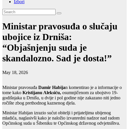
Izbori
Ministar pravosuđa o slučaju
ubojice iz Drniša:
“Objašnjenju suda je
skandalozno. Sad je dosta!”
May 18, 2026
Ministar pravosuđa
Damir Habija
n komentirao je a informacije o
tome kako
Kristijanu Aleksiću,
osumnjičenom za ubojstvo 19-
godišnjaka u Drnišu, u dvije i pol godine nije zakazano niti jedno
ročište zbog prethodnog kaznenog djela.
Ministar Habijan izrazio sućut obitelji i prijateljima ubijenog
mladića, naglasivši kako je naložio izvanredni nadzor nad radom
Općinskog suda u Šibeniku te Općinskog državnog odvjetništva.