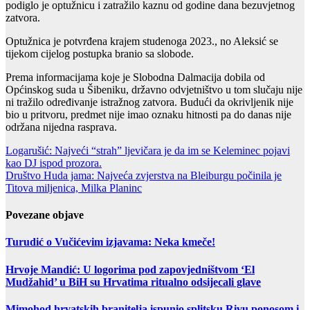
podiglo je optužnicu i zatražilo kaznu od godine dana bezuvjetnog
zatvora.
Optužnica je potvrđena krajem studenoga 2023., no Aleksić se
tijekom cijelog postupka branio sa slobode.
Prema informacijama koje je Slobodna Dalmacija dobila od
Općinskog suda u Šibeniku, državno odvjetništvo u tom slučaju nije
ni tražilo određivanje istražnog zatvora. Budući da okrivljenik nije
bio u pritvoru, predmet nije imao oznaku hitnosti pa do danas nije
održana nijedna rasprava.
Post
Logarušić: Najveći “strah” ljevičara je da im se Keleminec pojavi
kao DJ ispod prozora.
navigation
Društvo Huda jama: Najveća zvjerstva na Bleiburgu počinila je
Titova miljenica, Milka Planinc
Povezane objave
Turudić o Vučićevim izjavama: Neka kmeče!
Hrvoje Mandić: U logorima pod zapovjedništvom ‘El
Mudžahid’ u BiH su Hrvatima ritualno odsijecali glave
Mimohod hrvatskih branitelja ispunio splitsku Rivu ponosom i