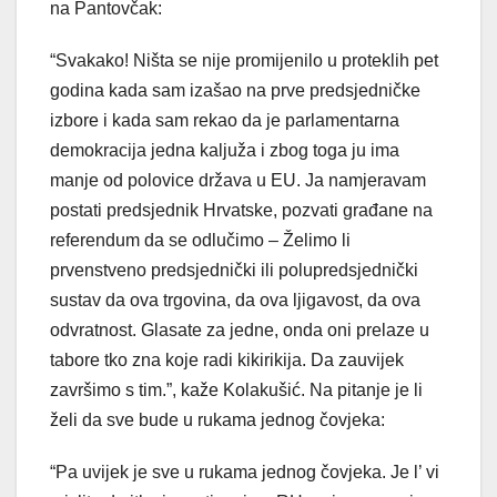
na Pantovčak:
“Svakako! Ništa se nije promijenilo u proteklih pet
godina kada sam izašao na prve predsjedničke
izbore i kada sam rekao da je parlamentarna
demokracija jedna kaljuža i zbog toga ju ima
manje od polovice država u EU. Ja namjeravam
postati predsjednik Hrvatske, pozvati građane na
referendum da se odlučimo – Želimo li
prvenstveno predsjednički ili polupredsjednički
sustav da ova trgovina, da ova ljigavost, da ova
odvratnost. Glasate za jedne, onda oni prelaze u
tabore tko zna koje radi kikirikija. Da zauvijek
završimo s tim.”, kaže Kolakušić. Na pitanje je li
želi da sve bude u rukama jednog čovjeka:
“Pa uvijek je sve u rukama jednog čovjeka. Je l’ vi