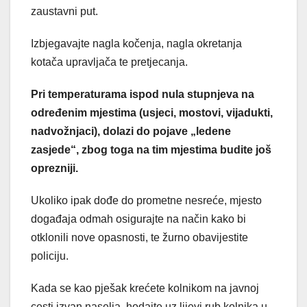
zaustavni put.
Izbjegavajte nagla kočenja, nagla okretanja
kotača upravljača te pretjecanja.
Pri temperaturama ispod nula stupnjeva na
određenim mjestima (usjeci, mostovi, vijadukti,
nadvožnjaci), dolazi do pojave „ledene
zasjede“, zbog toga na tim mjestima budite još
oprezniji.
Ukoliko ipak dođe do prometne nesreće, mjesto
događaja odmah osigurajte na način kako bi
otklonili nove opasnosti, te žurno obavijestite
policiju.
Kada se kao pješak krećete kolnikom na javnoj
cesti izvan naselja, hodajte uz lijevi rub kolnika u