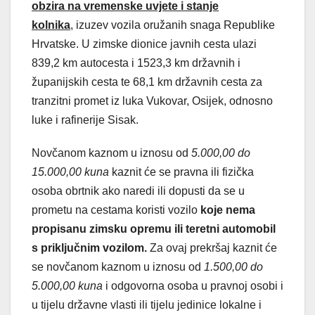
obzira na vremenske uvjete i stanje
kolnika
,
izuzev vozila oružanih snaga Republike
Hrvatske. U zimske dionice javnih cesta ulazi
839,2 km autocesta i 1523,3 km državnih i
županijskih cesta te 68,1 km državnih cesta za
tranzitni promet iz luka Vukovar, Osijek, odnosno
luke i rafinerije Sisak.
Novčanom kaznom u iznosu od
5.000,00 do
15.000,00 kuna
kaznit će se pravna ili fizička
osoba obrtnik ako naredi ili dopusti da se u
prometu na cestama koristi vozilo
koje nema
propisanu zimsku opremu ili teretni automobil
s priključnim vozilom.
Za ovaj prekršaj kaznit će
se novčanom kaznom u iznosu od
1.500,00 do
5.000,00 kuna
i odgovorna osoba u pravnoj osobi i
u tijelu državne vlasti ili tijelu jedinice lokalne i