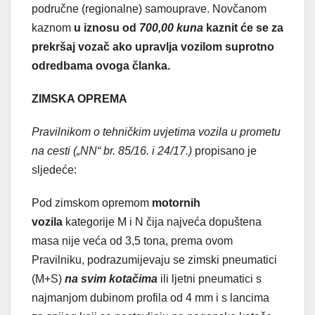
područne (regionalne) samouprave. Novčanom
kaznom
u iznosu od
700,00 kuna
kaznit će se za
prekršaj vozač ako upravlja vozilom suprotno
odredbama ovoga članka.
ZIMSKA OPREMA
Pravilnikom o tehničkim uvjetima vozila u prometu
na cesti („NN“ br. 85/16. i 24/17.)
propisano je
sljedeće:
Pod zimskom opremom
motornih
vozila
kategorije M i N čija najveća dopuštena
masa nije veća od 3,5 tona, prema ovom
Pravilniku, podrazumijevaju se zimski pneumatici
(M+S)
na svim kotačima
ili ljetni pneumatici s
najmanjom dubinom profila od 4 mm i s lancima