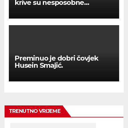
krive su nesposobne
ljevičarske vlasti.
Preminuo je dobri čovjek
Husein Smajić.
TRENUTNO VRIJEME