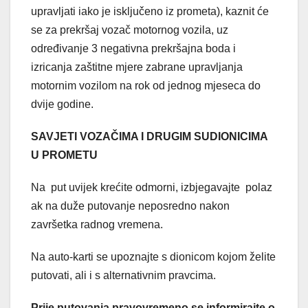
upravljati iako je isključeno iz prometa), kaznit će
se za prekršaj vozač motornog vozila, uz
određivanje 3 negativna prekršajna boda i
izricanja zaštitne mjere zabrane upravljanja
motornim vozilom na rok od jednog mjeseca do
dvije godine.
SAVJETI VOZAČIMA I DRUGIM SUDIONICIMA
U PROMETU
Na put uvijek krećite odmorni, izbjegavajte polaz
ak na duže putovanje neposredno nakon
završetka radnog vremena.
Na auto-karti se upoznajte s dionicom kojom želite
putovati, ali i s alternativnim pravcima.
Prije putovanja pravovremeno se informirajte o