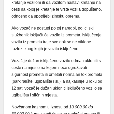
kretanje vozilom ili da vozilom nastavi kretanje na
cesti na kojoj je kretanje te vrste vozila dopušteno,
odnosno da upotrijebi zimsku opremu.
Ako vozač ne postupi po toj naredbi, policijski
službenik isključit će vozilo iz prometa. Isključenje
vozila iz prometa traje sve dok se ne otklone
razlozi zbog kojih je vozilo isključeno.
Vozač je dužan isključeno vozilo odmah ukloniti s
ceste na mjesto na kojem neće ugrožavati
sigurnost prometa ili ometati normalan tok prometa
(parkiralište, ugibalište i sl.), a najkasnije u roku od
12 sati vozač je dužan ukloniti isključeno vozilo sa
ugibališta i sličnih mjesta.
Novčanom kaznom u iznosu od
10.000,00 do
30.000,00 kuna
kaznit će se za prekršaj pravna ili