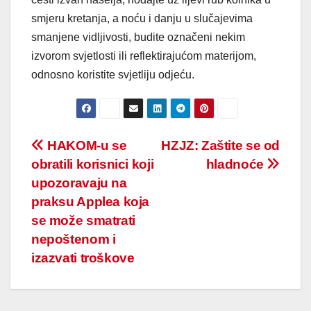
smjeru kretanja, a noću i danju u slučajevima
smanjene vidljivosti, budite označeni nekim
izvorom svjetlosti ili reflektirajućom materijom,
odnosno koristite svjetliju odjeću.
Post
HAKOM-u se
HZJZ: Zaštite se od
obratili korisnici koji
hladnoće
navigation
upozoravaju na
praksu Applea koja
se može smatrati
nepoštenom i
izazvati troškove