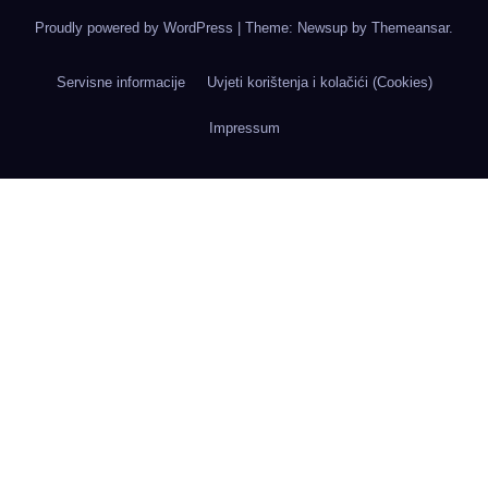
Proudly powered by WordPress
|
Theme: Newsup by
Themeansar
.
Servisne informacije
Uvjeti korištenja i kolačići (Cookies)
Impressum