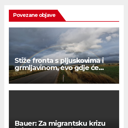
Povezane objave
Stiže fronta s pljuskovima i
grmljavinom, evo gdje će
najviše osvježiti
Bauer: Za migrantsku krizu