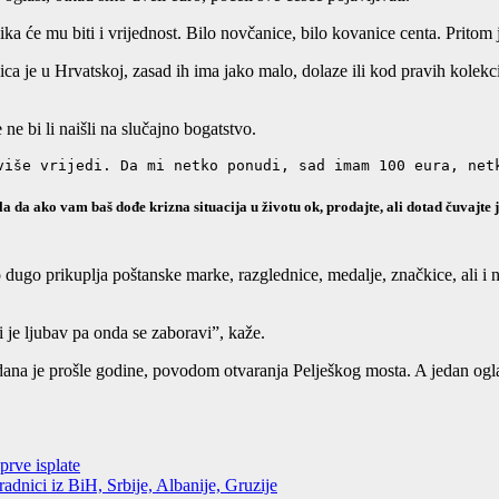
ika će mu biti i vrijednost. Bilo novčanice, bilo kovanice centa. Pritom j
ca je u Hrvatskoj, zasad ih ima jako malo, dolaze ili kod pravih kolekc
e bi li naišli na slučajno bogatstvo.
više vrijedi. Da mi netko ponudi, sad imam 100 eura, net
rekla da ako vam baš dođe krizna situacija u životu ok, prodajte, ali dotad čuvaj
ko dugo prikuplja poštanske marke, razglednice, medalje, značkice, ali
i je ljubav pa onda se zaboravi”, kaže.
zdana je prošle godine, povodom otvaranja Pelješkog mosta. A jedan og
rve isplate
adnici iz BiH, Srbije, Albanije, Gruzije