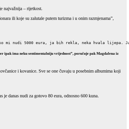
e najvažnija – rijetkost.
ionara ili koje su zalutale putem turizma i u onim razmjenama”,
ko mi nudi 5000 eura, ja bih rekla, neka hvala lijepa. J
te jer ipak ima neku sentimentalniju vrijednost”, poručuje pak Magdalena iz
 i novčanice i kovanice. Sve se one čuvaju u posebnim albumima koji
las je danas nudi za gotovo 80 eura, odnosno 600 kuna.