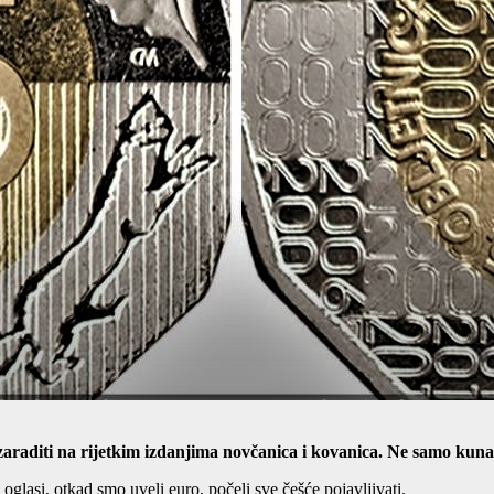
 zaraditi na rijetkim izdanjima novčanica i kovanica. Ne samo kuna,
glasi, otkad smo uveli euro, počeli sve češće pojavljivati.