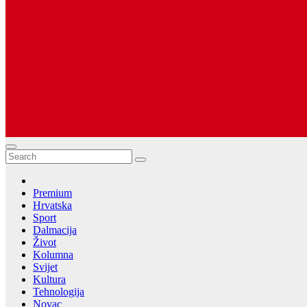
Dugopolje Portal
Najnovije vijesti Hrvatske, Dalmacije i Svijeta
Premium
Hrvatska
Sport
Dalmacija
Život
Kolumna
Svijet
Kultura
Tehnologija
Novac