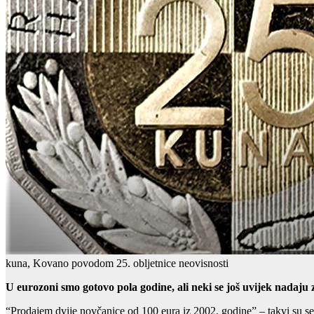
kuna, Kovano povodom 25. obljetnice neovisnosti
U eurozoni smo gotovo pola godine, ali neki se još uvijek nadaju
“Prodajem dvije novčanice od 100 eura iz 2002. godine” – takvi su se o