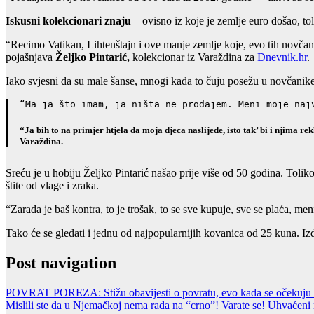
Iskusni kolekcionari znaju
– ovisno iz koje je zemlje euro došao, tol
“Recimo Vatikan, Lihtenštajn i ove manje zemlje koje, evo tih novčani
pojašnjava
Željko Pintarić,
kolekcionar iz Varaždina za
Dnevnik.hr
.
Iako svjesni da su male šanse, mnogi kada to čuju posežu u novčanike n
“Ma ja što imam, ja ništa ne prodajem. Meni moje naj
“Ja bih to na primjer htjela da moja djeca naslijede, isto tak’ bi i njima 
Varaždina.
Sreću je u hobiju Željko Pintarić našao prije više od 50 godina. Toli
štite od vlage i zraka.
“Zarada je baš kontra, to je trošak, to se sve kupuje, sve se plaća, men
Tako će se gledati i jednu od najpopularnijih kovanica od 25 kuna. I
Post navigation
POVRAT POREZA: Stižu obavijesti o povratu, evo kada se očekuju p
Mislili ste da u Njemačkoj nema rada na “crno”! Varate se! Uhvaćeni r