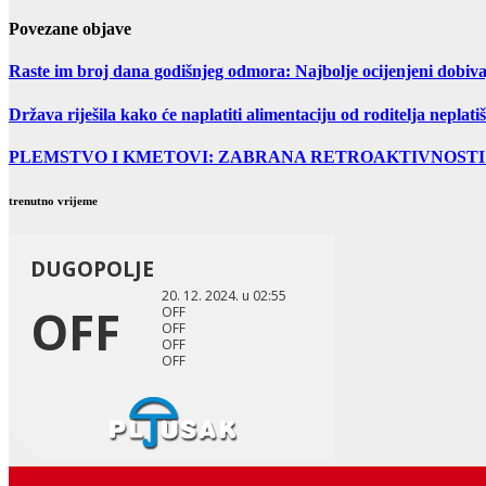
Povezane objave
Raste im broj dana godišnjeg odmora: Najbolje ocijenjeni dobiv
Država riješila kako će naplatiti alimentaciju od roditelja neplatiš
PLEMSTVO I KMETOVI: ZABRANA RETROAKTIVNOSTI 
trenutno vrijeme