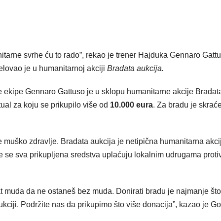
itarne svrhe ću to rado”, rekao je trener Hajduka Gennaro Gattu
elovao je u humanitarnoj akciji
Bradata aukcija.
e ekipe Gennaro Gattuso je u sklopu humanitarne akcije Bradat
ual za koju se prikupilo više od
10.000 eura
. Za bradu je skrać
 muško zdravlje. Bradata aukcija je netipična humanitarna akci
 te se sva prikupljena sredstva uplaćuju lokalnim udrugama proti
imat muda da ne ostaneš bez muda. Donirati bradu je najmanje što
kciji. Podržite nas da prikupimo što više donacija”, kazao je Go