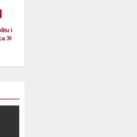
itu i
vca