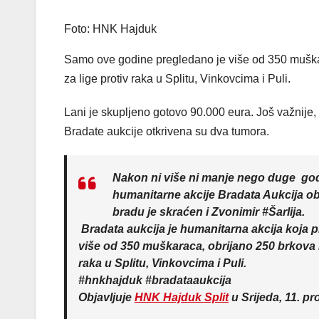
Foto: HNK Hajduk
Samo ove godine pregledano je više od 350 muškara
za lige protiv raka u Splitu, Vinkovcima i Puli.
Lani je skupljeno gotovo 90.000 eura. Još važnije,
Bradate aukcije otkrivena su dva tumora.
Nakon ni više ni manje nego duge god
humanitarne akcije Bradata Aukcija obri
bradu je skraćen i Zvonimir #Šarlija.
Bradata aukcija je humanitarna akcija koja
više od 350 muškaraca, obrijano 250 brkova i 
raka u Splitu, Vinkovcima i Puli.
#hnkhajduk #bradataaukcija
Objavljuje
HNK Hajduk Split
u Srijeda, 11. pr