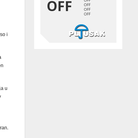
so i
a
en
ja u
v
ran.