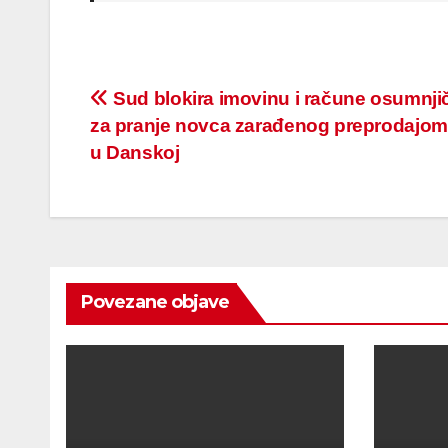
Post
Sud blokira imovinu i račune osumnji
za pranje novca zarađenog preprodajom
navigation
u Danskoj
Povezane objave