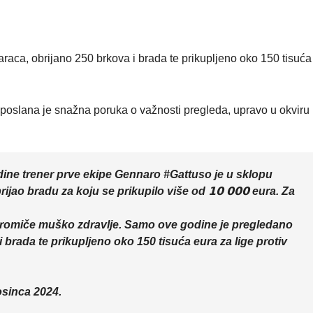
ca, obrijano 250 brkova i brada te prikupljeno oko 150 tisuća
 poslana je snažna poruka o važnosti pregleda, upravo u okviru
ine trener prve ekipe Gennaro #Gattuso je u sklopu
jao bradu za koju se prikupilo više od 𝟭𝟬 𝟬𝟬𝟬 eura. Za
 promiče muško zdravlje. Samo ove godine je pregledano
brada te prikupljeno oko 150 tisuća eura za lige protiv
osinca 2024.