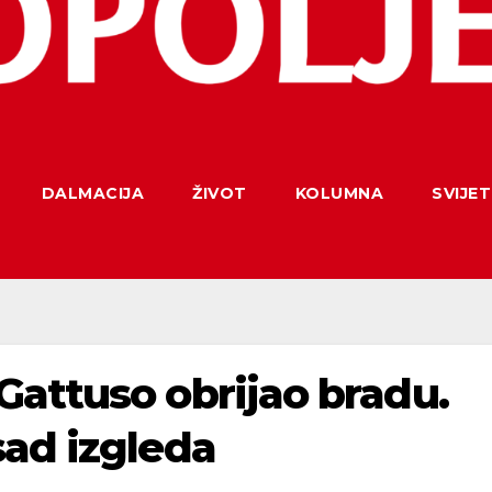
DALMACIJA
ŽIVOT
KOLUMNA
SVIJET
Gattuso obrijao bradu.
sad izgleda