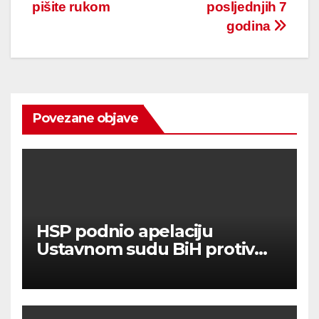
pišite rukom
posljednjih 7
godina
Povezane objave
HSP podnio apelaciju
Ustavnom sudu BiH protiv
ovjere kandidature Slavena
Kovačevića