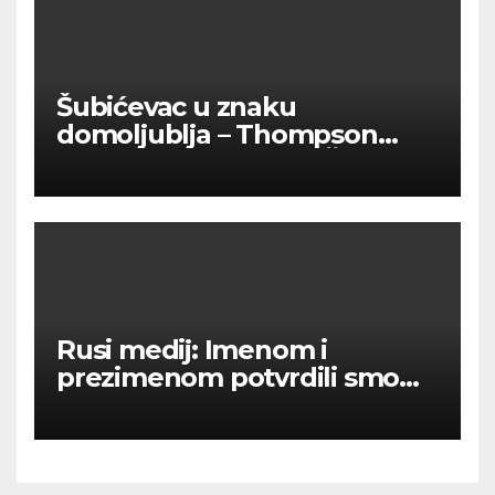
Šubićevac u znaku
domoljublja – Thompson
okupio tisuće ljudi u Šibeniku
Rusi medij: Imenom i
prezimenom potvrdili smo
236 000 Rusa poginulih u
Ukraini.