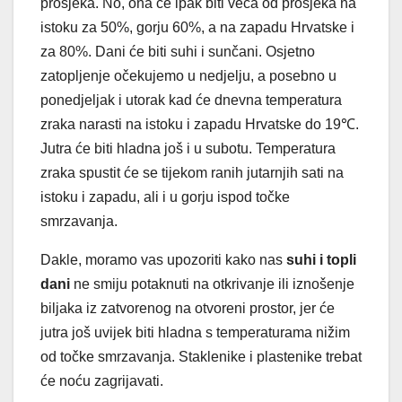
prosjeka. No, ona će ipak biti veća od prosjeka na
istoku za 50%, gorju 60%, a na zapadu Hrvatske i
za 80%. Dani će biti suhi i sunčani. Osjetno
zatopljenje očekujemo u nedjelju, a posebno u
ponedjeljak i utorak kad će dnevna temperatura
zraka narasti na istoku i zapadu Hrvatske do 19℃.
Jutra će biti hladna još i u subotu. Temperatura
zraka spustit će se tijekom ranih jutarnjih sati na
istoku i zapadu, ali i u gorju ispod točke
smrzavanja.
Dakle, moramo vas upozoriti kako nas
suhi i topli
dani
ne smiju potaknuti na otkrivanje ili iznošenje
biljaka iz zatvorenog na otvoreni prostor, jer će
jutra još uvijek biti hladna s temperaturama nižim
od točke smrzavanja. Staklenike i plastenike trebat
će noću zagrijavati.