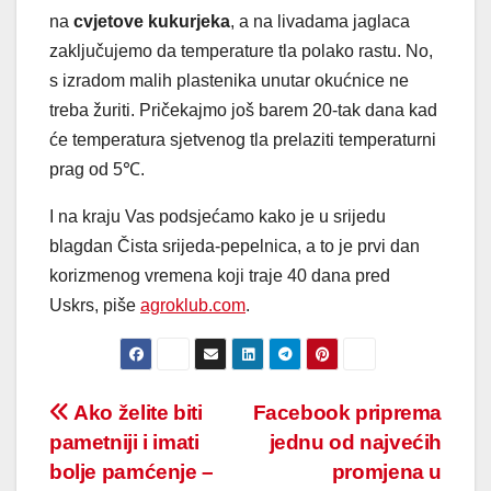
na
cvjetove kukurjeka
, a na livadama jaglaca
zaključujemo da temperature tla polako rastu. No,
s izradom malih plastenika unutar okućnice ne
treba žuriti. Pričekajmo još barem 20-tak dana kad
će temperatura sjetvenog tla prelaziti temperaturni
prag od 5℃.
I na kraju Vas podsjećamo kako je u srijedu
blagdan Čista srijeda-pepelnica, a to je prvi dan
korizmenog vremena koji traje 40 dana pred
Uskrs, piše
agroklub.com
.
Post
Ako želite biti
Facebook priprema
pametniji i imati
jednu od najvećih
navigation
bolje pamćenje –
promjena u