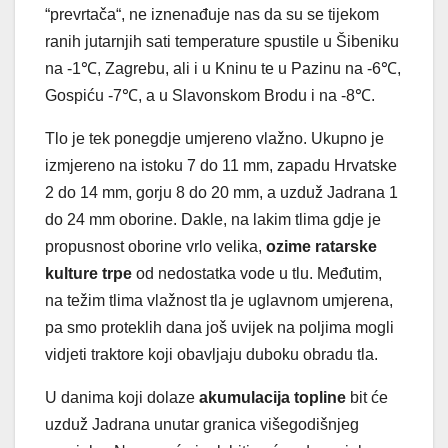
“prevrtača“, ne iznenađuje nas da su se tijekom
ranih jutarnjih sati temperature spustile u Šibeniku
na -1℃, Zagrebu, ali i u Kninu te u Pazinu na -6℃,
Gospiću -7℃, a u Slavonskom Brodu i na -8℃.
Tlo je tek ponegdje umjereno vlažno. Ukupno je
izmjereno na istoku 7 do 11 mm, zapadu Hrvatske
2 do 14 mm, gorju 8 do 20 mm, a uzduž Jadrana 1
do 24 mm oborine. Dakle, na lakim tlima gdje je
propusnost oborine vrlo velika,
ozime ratarske
kulture trpe
od nedostatka vode u tlu. Međutim,
na težim tlima vlažnost tla je uglavnom umjerena,
pa smo proteklih dana još uvijek na poljima mogli
vidjeti traktore koji obavljaju duboku obradu tla.
U danima koji dolaze
akumulacija topline
bit će
uzduž Jadrana unutar granica višegodišnjeg