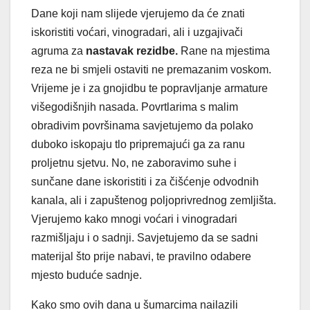
Dane koji nam slijede vjerujemo da će znati
iskoristiti voćari, vinogradari, ali i uzgajivači
agruma za
nastavak rezidbe.
Rane na mjestima
reza ne bi smjeli ostaviti ne premazanim voskom.
Vrijeme je i za gnojidbu te popravljanje armature
višegodišnjih nasada. Povrtlarima s malim
obradivim površinama savjetujemo da polako
duboko iskopaju tlo pripremajući ga za ranu
proljetnu sjetvu. No, ne zaboravimo suhe i
sunčane dane iskoristiti i za čišćenje odvodnih
kanala, ali i zapuštenog poljoprivrednog zemljišta.
Vjerujemo kako mnogi voćari i vinogradari
razmišljaju i o sadnji. Savjetujemo da se sadni
materijal što prije nabavi, te pravilno odabere
mjesto buduće sadnje.
Kako smo ovih dana u šumarcima nailazili