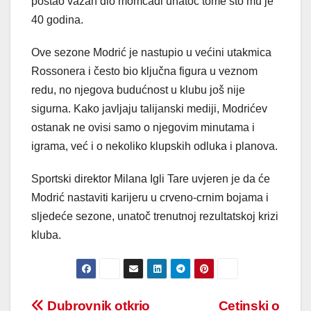
postao važan dio momčadi unatoč tome što mu je
40 godina.
Ove sezone Modrić je nastupio u većini utakmica
Rossonera i često bio ključna figura u veznom
redu, no njegova budućnost u klubu još nije
sigurna. Kako javljaju talijanski mediji, Modrićev
ostanak ne ovisi samo o njegovim minutama i
igrama, već i o nekoliko klupskih odluka i planova.
Sportski direktor Milana Igli Tare uvjeren je da će
Modrić nastaviti karijeru u crveno-crnim bojama i
sljedeće sezone, unatoč trenutnoj rezultatskoj krizi
kluba.
Post
Dubrovnik otkrio
Cetinski o