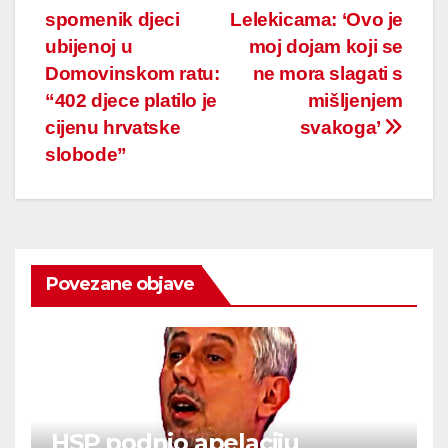
spomenik djeci
Lelekicama: ‘Ovo je
navigation
ubijenoj u
moj dojam koji se
Domovinskom ratu:
ne mora slagati s
“402 djece platilo je
mišljenjem
cijenu hrvatske
svakoga’
slobode”
Povezane objave
HSP podnio apelaciju