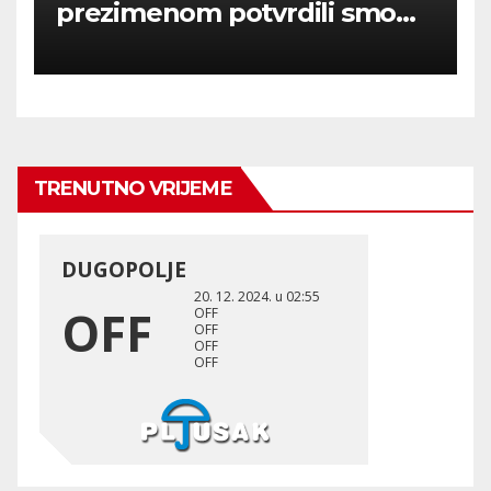
prezimenom potvrdili smo
236 000 Rusa poginulih u
Ukraini.
TRENUTNO VRIJEME