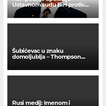
Ustavnom sudu BiH protiv
ovjere kandidature Slavena
Kovačevića
Šubićevac u znaku
domoljublja – Thompson
okupio tisuće ljudi u Šibeniku
Rusi medij: Imenom i