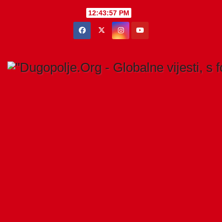
Skip
12:43:58 PM
to
content