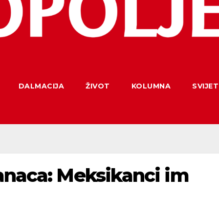
DALMACIJA
ŽIVOT
KOLUMNA
SVIJET
anaca: Meksikanci im