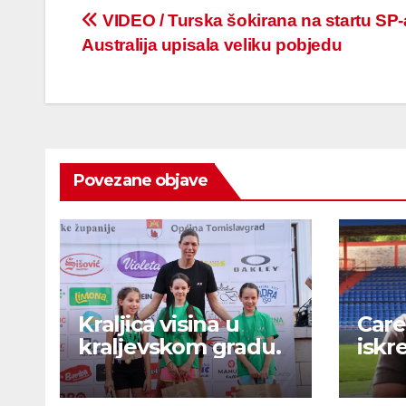
Post
VIDEO / Turska šokirana na startu SP-
Australija upisala veliku pobjedu
navigation
Povezane objave
Kraljica visina u
Care
kraljevskom gradu.
iskr
pora
kval