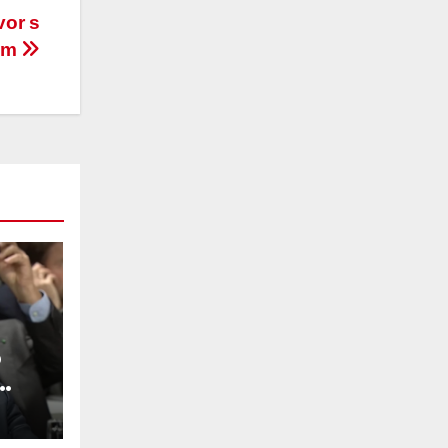
vor s
om
o
su