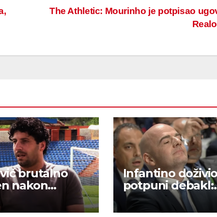
a,
The Athletic: Mourinho je potpisao ugo
Real
vić brutalno
Infantino doživi
en nakon
potpuni debakl:
za: ‘Nismo
Pozivi na bojkot 
itetni u tome’
upalili – nema