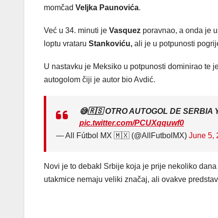
momčad
Veljka Paunovića
.
Već u 34. minuti je
Vasquez
poravnao, a onda je usl
loptu vrataru
Stankoviću,
ali je u potpunosti pogri
U nastavku je Meksiko u potpunosti dominirao te 
autogolom čiji je autor bio Avdić.
😅🇷🇸 OTRO AUTOGOL DE SERBIA 
pic.twitter.com/PCUXqquwf0
— All Fútbol MX 🇲🇽 (@AllFutbolMX)
June 5,
Novi je to debakl Srbije koja je prije nekoliko dan
utakmice nemaju veliki značaj, ali ovakve predstav