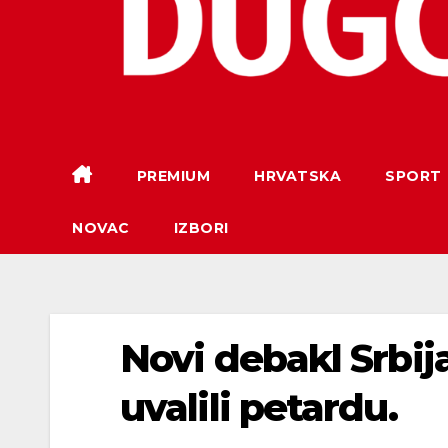
PREMIUM
HRVATSKA
SPORT
NOVAC
IZBORI
Novi debakl Srbij
uvalili petardu.