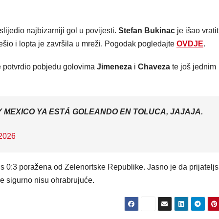
ijedio najbizarniji gol u povijesti.
Stefan Bukinac
je išao vratit
ješio i lopta je završila u mreži. Pogodak pogledajte
OVDJE
.
je potvrdio pobjedu golovima
Jimeneza
i
Chaveza
te još jednim
Y MEXICO YA ESTÁ GOLEANDO EN TOLUCA, JAJAJA.
 2026
a s 0:3 poražena od Zelenortske Republike. Jasno je da prijatelj
e sigurno nisu ohrabrujuće.