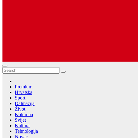
Dugopolje Portal
Najnovije vijesti Hrvatske, Dalmacije i Svijeta
Premium
Hrvatska
Sport
Dalmacija
Život
Kolumna
Svijet
Kultura
Tehnologija
Novac