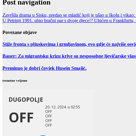
Post navigation
Završila drama u Sisku, predao se mladić koji je ušao u školu i vika
U Petrinji 1991. ubio bračni par s dvoje djece!? Uhićen u Frankfurtu,
Povezane objave
Stiže fronta s pljuskovima i grmljavinom, evo gdje će najviše osvje
Bauer: Za migrantsku krizu krive su nesposobne ljevičarske vlast
Preminuo je dobri čovjek Husein Smajić.
trenutno vrijeme