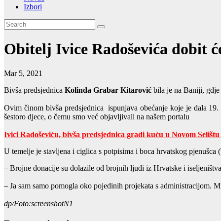
Izbori
Obitelj Ivice Radoševića dobit 
Mar 5, 2021
Bivša predsjednica
Kolinda Grabar Kitarović
bila je na Baniji, gdj
Ovim činom bivša predsjednica ispunjava obećanje koje je dala 19. 
šestoro djece, o čemu smo već objavljivali na našem portalu
Ivici Radoševiću, bivša predsjednica gradi kuću u Novom Selištu 
U temelje je stavljena i ciglica s potpisima i boca hrvatskog pjenušc
– Brojne donacije su dolazile od brojnih ljudi iz Hrvatske i iseljeništv
– Ja sam samo pomogla oko pojedinih projekata s administracijom. Mis
dp/Foto:screenshotN1