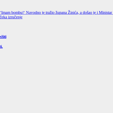
o: ‘Imam bombu!‘ Navodno je tražio župana Žinića, a došao je i Minist
 čeka izručenje
žiti
i.