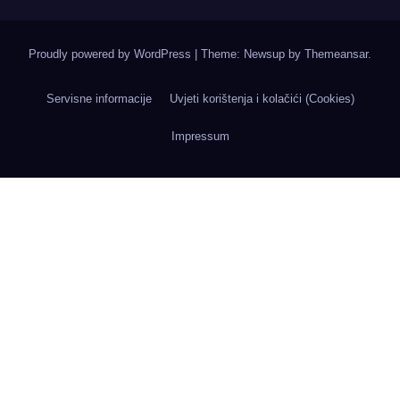
Proudly powered by WordPress
|
Theme: Newsup by
Themeansar
.
Servisne informacije
Uvjeti korištenja i kolačići (Cookies)
Impressum