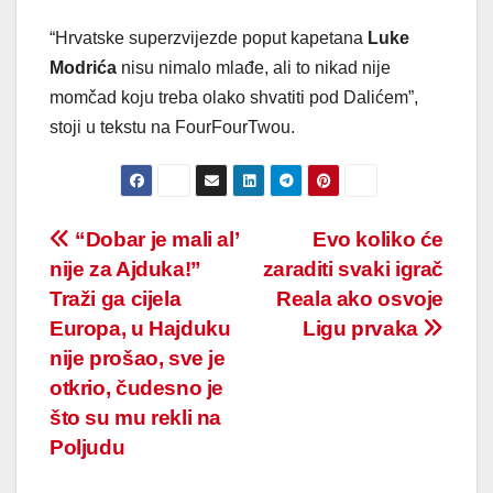
“Hrvatske superzvijezde poput kapetana
Luke
Modrića
nisu nimalo mlađe, ali to nikad nije
momčad koju treba olako shvatiti pod Dalićem”,
stoji u tekstu na FourFourTwou.
Post
“Dobar je mali al’
Evo koliko će
nije za Ajduka!”
zaraditi svaki igrač
navigation
Traži ga cijela
Reala ako osvoje
Europa, u Hajduku
Ligu prvaka
nije prošao, sve je
otkrio, čudesno je
što su mu rekli na
Poljudu