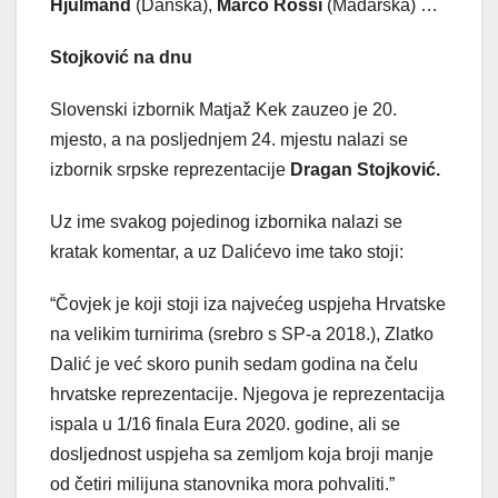
Hjulmand
(Danska),
Marco Rossi
(Mađarska) …
Stojković na dnu
Slovenski izbornik Matjaž Kek zauzeo je 20.
mjesto, a na posljednjem 24. mjestu nalazi se
izbornik srpske reprezentacije
Dragan Stojković.
Uz ime svakog pojedinog izbornika nalazi se
kratak komentar, a uz Dalićevo ime tako stoji:
“Čovjek je koji stoji iza najvećeg uspjeha Hrvatske
na velikim turnirima (srebro s SP-a 2018.), Zlatko
Dalić je već skoro punih sedam godina na čelu
hrvatske reprezentacije. Njegova je reprezentacija
ispala u 1/16 finala Eura 2020. godine, ali se
dosljednost uspjeha sa zemljom koja broji manje
od četiri milijuna stanovnika mora pohvaliti.”