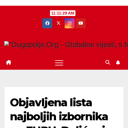
Skip
11:11:30 AM
to
content
Objavljena lista
najboljih izbornika