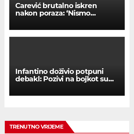
Carević brutalno iskren
nakon poraza: ‘Nismo
kvalitetni u tome’
Infantino doživio potpuni
debakl: Pozivi na bojkot su
upalili – nema prodaje
dionica SP-a!
TRENUTNO VRIJEME