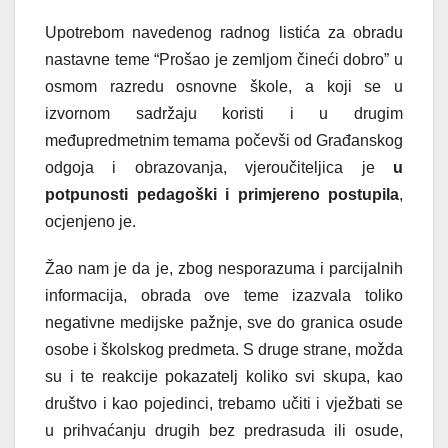
Upotrebom navedenog radnog listića za obradu
nastavne teme “Prošao je zemljom čineći dobro” u
osmom razredu osnovne škole, a koji se u
izvornom sadržaju koristi i u drugim
međupredmetnim temama počevši od Građanskog
odgoja i obrazovanja, vjeroučiteljica je
u
potpunosti pedagoški i primjereno postupila
,
ocjenjeno je.
Žao nam je da je, zbog nesporazuma i parcijalnih
informacija, obrada ove teme izazvala toliko
negativne medijske pažnje, sve do granica osude
osobe i školskog predmeta. S druge strane, možda
su i te reakcije pokazatelj koliko svi skupa, kao
društvo i kao pojedinci, trebamo učiti i vježbati se
u prihvaćanju drugih bez predrasuda ili osude,