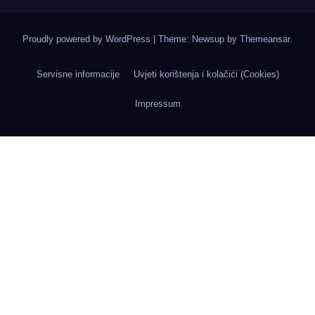
Proudly powered by WordPress
|
Theme: Newsup by
Themeansar
.
Servisne informacije
Uvjeti korištenja i kolačići (Cookies)
Impressum