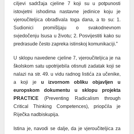
ciljevi sadržaja cjeline 7 koji su u potpunosti
istovjetni ishodima nastavne jedinice koju je
vjeroučiteljica obrađivala toga dana, a to su: 1.
Sudionici promišljaju o svakodnevnom
svjedočenju Isusa u životu; 2. Posvijestiti kako su
predrasude često zapreka istinskoj komunikaciji.”
U sklopu navedene cjeline 7, vjeroučiteljica je na
školskom satu upotrijebila otisnuti zadatak koji se
nalazi na str. 49. u vidu radnog listića za učenike,
a koji je
u izvornom obliku objavljen u
europskom dokumentu u sklopu projekta
PRACTICE
(Preventing Radicalism through
Critical Thinking Competences), priopćila je
Riječka nadbiskupija.
Istina je, navodi se dalje, da je vjeroučiteljica za