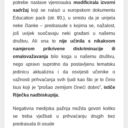
potrebe nastave vjeronauka
modificirala izvorni
sadržaj
koji se nalazi u europskom dokumentu
Education pack (str. 80.), u smislu da je unijela
neke članke – predrasude s kojima se, nažalost,
još uvijek suočavaju neki građani u našemu
društvu. Ali ona to
nije učinila s nikakvom
namjerom prikrivene diskriminacije ili
omalovažavanja
bilo koga u našemu društvu,
nego upravo suprotno da postavljenu tematsku
jedinicu aktualizira i da osvijesti učenike o
važnosti prihvaćanja svih ljudi kao što je to činio
Isus koji je “prošao zemljom čineći dobro”,
ističe
Riječka nadbiskupija.
Negativna medijska pažnja možda govori koliko
se treba vježbati u prihvaćanju drugih bez
predrasuda ili osude