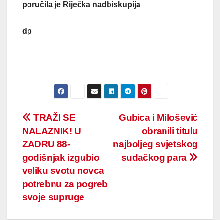
poručila je Riječka nadbiskupija
dp
Post
TRAŽI SE
Gubica i Milošević
NALAZNIK! U
obranili titulu
navigation
ZADRU 88-
najboljeg svjetskog
godišnjak izgubio
sudačkog para
veliku svotu novca
potrebnu za pogreb
svoje supruge