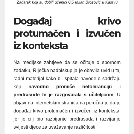
Z
adatak koji su dobili učenici OŠ Milan Brozović u Kastv
u
Događaj krivo
protumačen i izvučen
iz konteksta
Na medijske zahtjeve da se očituje o spornom
zadatku, Riječka nadbiskupija je obavila uvid u taj
radni materijal kako bi ispitala navode o sadržaju
koji
navodno promiče netoleranciju i
predrasude te je razgovarala s učiteljicom.
U
objavi na internetskim stranicama poručila je da je
događaj krivo protumačen i izvučen iz konteksta,
jer je cilj bio razbijanje predrasuda i razvijanje
svijesti djece za uvažavanje različitosti.