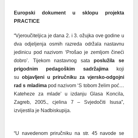
Europski dokument u sklopu projekta
PRACTICE
“Vjeroučiteljica je dana 2. i 3. ožujka ove godine u
dva odjeljenja osmih razreda održala nastavnu
jedinicu pod nazivom ‘Prošao je zemljom čineći
dobro’. Tijekom nastavnog sata
poslužila se
prigodnim pedagoškim sadržajima
koji
su
objavljeni u priručniku za vjersko-odgojni
rad s mladima
pod nazivom ‘S tobom želim poć…
Kateheze za mlade’ u izdanju Glasa Koncila,
Zagreb, 2005., cjelina 7 – Svjedočiti Isusa”,
izvijestila je Nadbiskupija.
“U navedenom priručniku na str. 45 navode se