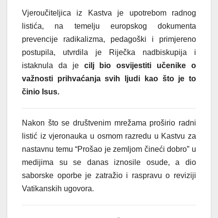
Vjeroučiteljica iz Kastva je upotrebom radnog
listića, na temelju europskog dokumenta
prevencije radikalizma, pedagoški i primjereno
postupila, utvrdila je Riječka nadbiskupija i
istaknula da je
cilj bio osvijestiti učenike o
važnosti prihvaćanja svih ljudi kao što je to
činio Isus.
Nakon što se društvenim mrežama proširio radni
listić iz vjeronauka u osmom razredu u Kastvu za
nastavnu temu “Prošao je zemljom čineći dobro” u
medijima su se danas iznosile osude, a dio
saborske oporbe je zatražio i raspravu o reviziji
Vatikanskih ugovora.