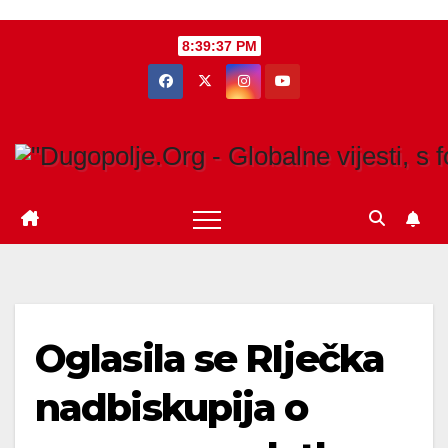
Skip
8:39:38 PM
to
content
Oglasila se RIječka
nadbiskupija o