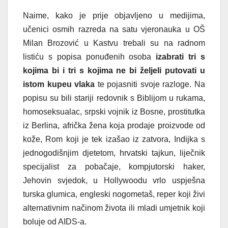
Naime, kako je prije objavljeno u medijima,
učenici osmih razreda na satu vjeronauka u OŠ
Milan Brozović u Kastvu trebali su na radnom
listiću s popisa ponuđenih osoba
izabrati tri s
kojima bi i tri s kojima ne bi željeli putovati u
istom kupeu vlaka
te pojasniti svoje razloge. Na
popisu su bili stariji redovnik s Biblijom u rukama,
homoseksualac, srpski vojnik iz Bosne, prostitutka
iz Berlina, afrička žena koja prodaje proizvode od
kože, Rom koji je tek izašao iz zatvora, Indijka s
jednogodišnjim djetetom, hrvatski tajkun, liječnik
specijalist za pobačaje, kompjutorski haker,
Jehovin svjedok, u Hollywoodu vrlo uspješna
turska glumica, engleski nogometaš, reper koji živi
alternativnim načinom života ili mladi umjetnik koji
boluje od AIDS-a.