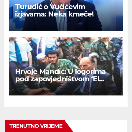
Turudić o Vučićevim
izjavama: Neka kmeče!
Hrvoje Mandić: U logorima
pod zapovjedništvom ‘El
Mudžahid’ u BiH su Hrvatima
ritualno odsijecali glave
TRENUTNO VRIJEME