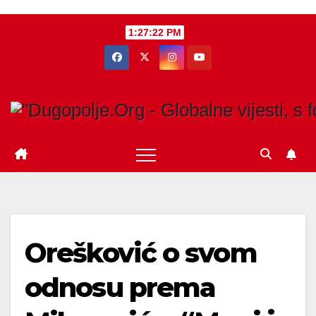
Skip
1:27:23 PM
to
content
Orešković o svom
odnosu prema