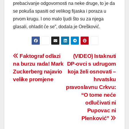
prebacivanje odgovornosti na neke druge, to je da
se pokuša spasiti od velikog fijaska i poraza u
prvom krugu. I ono malo ljudi što su za njega
glasali, ohladit će se”, dodala je Orešković.
Post
Faktograf odlazi
(VIDEO) Istaknuti
na burzu rada! Mark
DP-ovci s udrugom
navigation
Zuckerberg najavio
koja želi osnovati –
velike promjene
hrvatsku
pravoslavnu Crkvu:
“O tome neće
odlučivati ni
Pupovac ni
Plenković”