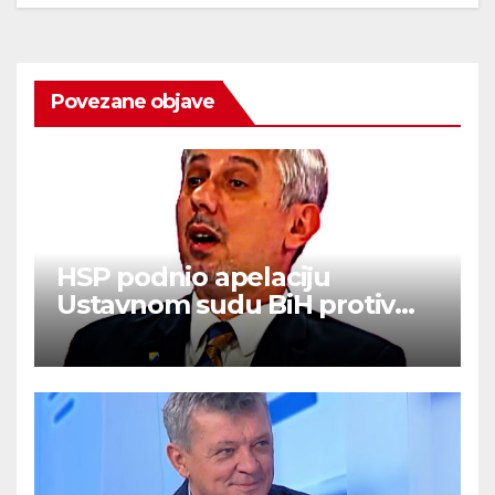
Povezane objave
HSP podnio apelaciju
Ustavnom sudu BiH protiv
ovjere kandidature Slavena
Kovačevića