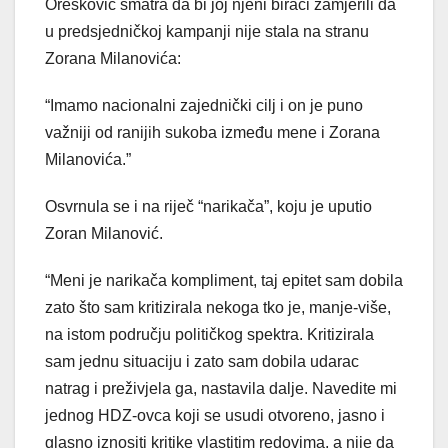
Orešković smatra da bi joj njeni birači zamjerili da
u predsjedničkoj kampanji nije stala na stranu
Zorana Milanovića:
“Imamo nacionalni zajednički cilj i on je puno
važniji od ranijih sukoba između mene i Zorana
Milanovića.”
Osvrnula se i na riječ “narikača”, koju je uputio
Zoran Milanović.
“Meni je narikača kompliment, taj epitet sam dobila
zato što sam kritizirala nekoga tko je, manje-više,
na istom području političkog spektra. Kritizirala
sam jednu situaciju i zato sam dobila udarac
natrag i preživjela ga, nastavila dalje. Navedite mi
jednog HDZ-ovca koji se usudi otvoreno, jasno i
glasno iznositi kritike vlastitim redovima, a nije da