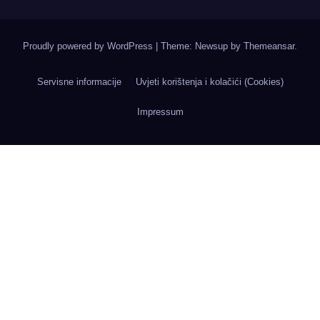
Proudly powered by WordPress
|
Theme: Newsup by
Themeansar
.
Servisne informacije
Uvjeti korištenja i kolačići (Cookies)
Impressum